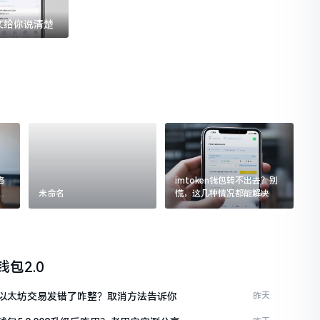
一文给你说清楚
格
imtoken钱包转不出去？别
追
未命名
慌，这几种情况都能解决
n钱包2.0
ken以太坊交易发错了咋整？取消方法告诉你
昨天