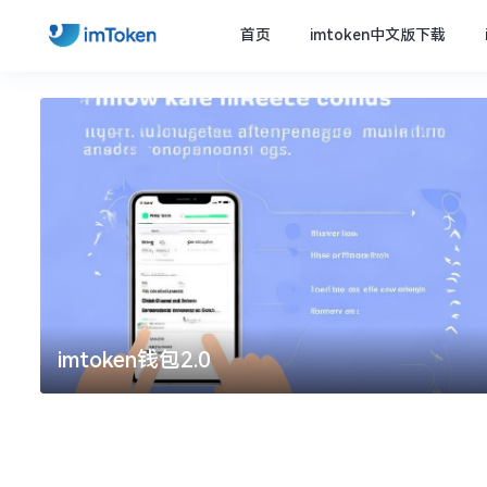
首页
imtoken中文版下载
imtoken钱包2.0