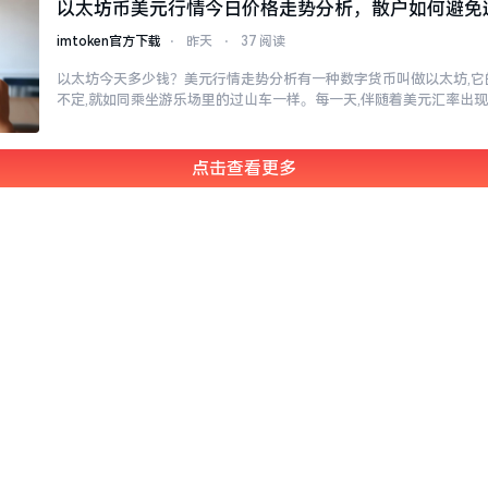
以太坊币美元行情今日价格走势分析，散户如何避免
imtoken官方下载
⋅
昨天
⋅
37 阅读
以太坊今天多少钱？美元行情走势分析有一种数字货币叫做以太坊,它
不定,就如同乘坐游乐场里的过山车一样。每一天,伴随着美元汇率出
点击查看更多