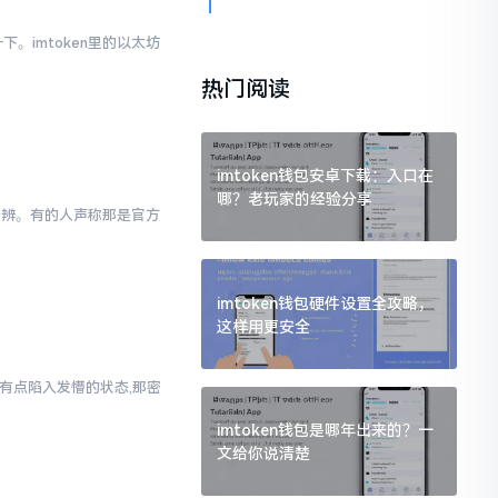
。imtoken里的以太坊
热门阅读
imtoken钱包安卓下载：入口在
哪？老玩家的经验分享
以分辨。有的人声称那是官方
imtoken钱包硬件设置全攻略，
这样用更安全
人有点陷入发懵的状态,那密
imtoken钱包是哪年出来的？一
文给你说清楚