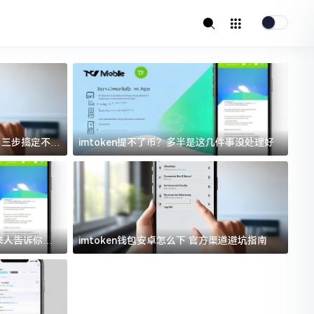
址？三步搞定不踩
imtoken提不了币？多半是这几件事没处理好
i
过来人告诉你门
imtoken钱包安卓怎么下 官方渠道避坑指南