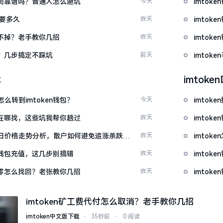
包公司靠谱吗？普通人怎么避坑
今天
imtok
证要多久
昨天
imtok
示关不掉？老手教你几招
昨天
imto
去？几步搞定不踩坑
前天
imto
载
imtok
么转到imtoken钱包？
今天
imto
源吧在哪找，这些坑我帮你趟过
昨天
imtok
日价格走势分析，散户如何避免追涨杀跌被
昨天
imto
en钱包充值，这几步别搞错
昨天
imto
产为零怎么找回？老张教你几招
昨天
imto
imtoken矿工费代付怎么取消？老手教你几招
imtoken中文版下载
⋅
35秒前
⋅
0 阅读