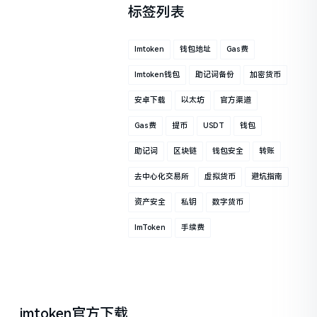
标签列表
Imtoken
钱包地址
Gas费
Imtoken钱包
助记词备份
加密货币
安卓下载
以太坊
官方渠道
Gas费
提币
USDT
钱包
助记词
区块链
钱包安全
转账
去中心化交易所
虚拟货币
避坑指南
资产安全
私钥
数字货币
ImToken
手续费
imtoken官方下载