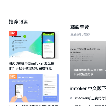
推荐阅读
精彩导读
TOP1
最新热门推荐
HECO链提币到imToken怎么操
作？手把手教你轻松完成转账
imtoken钱包安卓下载
玩家的经验分享
TOP2
imtoken中文版
imtoken矿工费