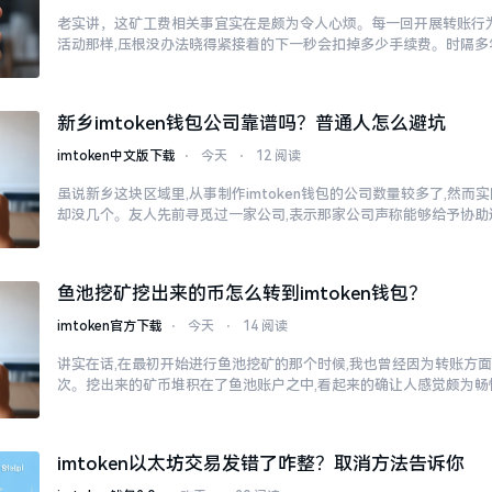
老实讲，这矿工费相关事宜实在是颇为令人心烦。每一回开展转账行为
活动那样,压根没办法晓得紧接着的下一秒会扣掉多少手续费。时隔多
新乡imtoken钱包公司靠谱吗？普通人怎么避坑
imtoken中文版下载
⋅
今天
⋅
12 阅读
虽说新乡这块区域里,从事制作imtoken钱包的公司数量较多了,然
却没几个。友人先前寻觅过一家公司,表示那家公司声称能够给予协助
鱼池挖矿挖出来的币怎么转到imtoken钱包？
imtoken官方下载
⋅
今天
⋅
14 阅读
讲实在话,在最初开始进行鱼池挖矿的那个时候,我也曾经因为转账方
次。挖出来的矿币堆积在了鱼池账户之中,看起来的确让人感觉颇为畅
imtoken以太坊交易发错了咋整？取消方法告诉你