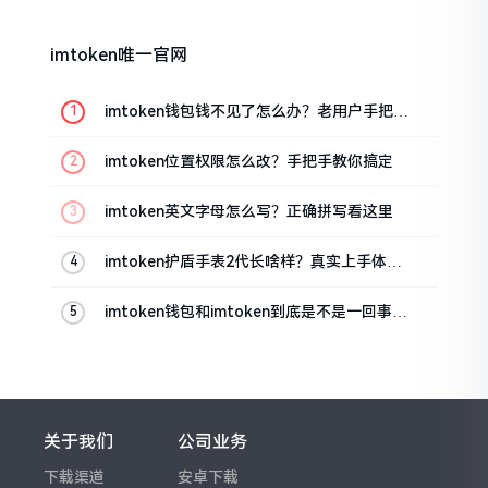
imtoken唯一官网
imtoken钱包钱不见了怎么办？老用户手把手
教你找回
imtoken位置权限怎么改？手把手教你搞定
imtoken英文字母怎么写？正确拼写看这里
imtoken护盾手表2代长啥样？真实上手体验
分享
imtoken钱包和imtoken到底是不是一回事？
看完就懂了
关于我们
公司业务
下载渠道
安卓下载