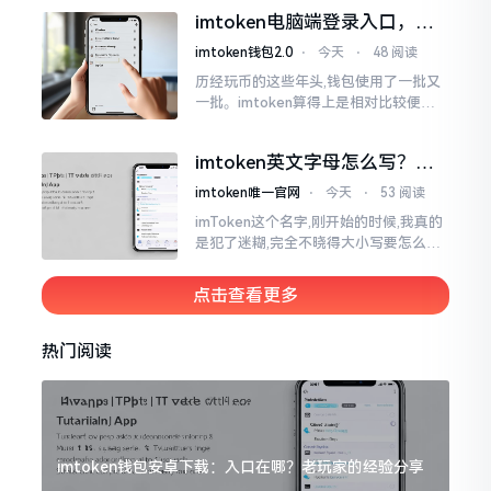
都快两年了,从1.8版本一直跟到现在的2.
imtoken电脑端登录入口，地
0版本
址在这里
imtoken钱包2.0
⋅
今天
⋅
48 阅读
历经玩币的这些年头,钱包使用了一批又
一批。imtoken算得上是相对比较便于
使用的，在手机上运用起来没有问题,然
而有时想要就着大屏幕瞧瞧资产状况,那
imtoken英文字母怎么写？正
就得去寻觅电脑端的入口。
确拼写看这里
imtoken唯一官网
⋅
今天
⋅
53 阅读
imToken这个名字,刚开始的时候,我真的
是犯了迷糊,完全不晓得大小写要怎么去
处置。在网络上搜寻了一阵后,发觉各种
各样的写法都有,有的写成IMTOKEN
点击查看更多
热门阅读
imtoken钱包安卓下载：入口在哪？老玩家的经验分享