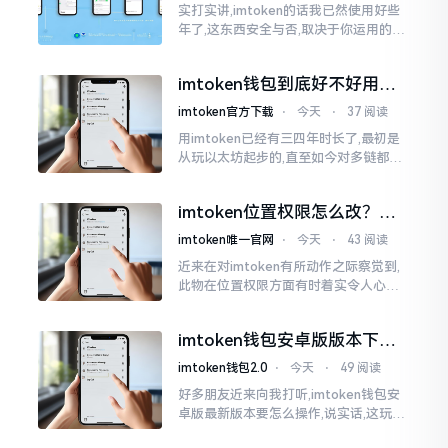
实打实讲,imtoken的话我已然使用好些
年了,这东西安全与否,取决于你运用的方
式。钱包自身不存在问题,然而众多人之
所以失败,在于贪图便宜以及偷懒。我目
imtoken钱包到底好不好用？
睹过非常多的人
老玩家说说真实体验
imtoken官方下载
⋅
今天
⋅
37 阅读
用imtoken已经有三四年时长了,最初是
从玩以太坊起步的,直至如今对多链都有
涉及,也可算是个老使用者了,讲真，imto
ken这玩意儿就好像一个数字钱袋子
imtoken位置权限怎么改？手
把手教你搞定
imtoken唯一官网
⋅
今天
⋅
43 阅读
近来在对imtoken有所动作之际察觉到,
此物在位置权限方面有时着实令人心生
烦闷之感。开启app之际提示定位出现故
障情况,致使我呈现出一脸茫然不知所措
imtoken钱包安卓版版本下载
的模样
安装教程
imtoken钱包2.0
⋅
今天
⋅
49 阅读
好多朋友近来向我打听,imtoken钱包安
卓版最新版本要怎么操作,说实话,这玩意
儿要是熟练掌握了,还挺方便的。我用它