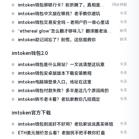
imtoken钱包绑银行卡？别折腾了，真相是这
38分钟前
样的
imtoken钱包中文版在哪找？老手教你避坑
今天
imtoken钱包交易安全吗 - 老用户的一些心里话
今天
“ethereal glow”怎么翻才够味儿？翻译圈老油条
昨天
的私房话
imtoken助记词忘了？别慌，这招能救你
昨天
imtoken钱包2.0
imtoken钱包是什么网站？一文说清楚这玩意
今天
imtoken钱包安卓版版本下载安装教程
今天
imtoken电脑端登录入口，地址在这里
今天
imtoken钱包付款失败？多半是这几个原因闹的
今天
imtoken转币老卡着？老玩家教你几招搞定
今天
imtoken官方下载
imtoken钱包到底好不好用？老玩家说说真实体验
今天
ETH美元报价怎么看？老股民手把手教你盯盘
今天