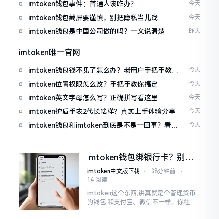
imtoken钱包事件：普通人该咋办？
今天
imtoken钱包截屏要谨慎，别把隐私当儿戏
今天
imtoken钱包是中国公司做的吗？一文说清楚
昨天
imtoken唯一官网
imtoken钱包钱不见了怎么办？老用户手把手教你
今天
找回
imtoken位置权限怎么改？手把手教你搞定
今天
imtoken英文字母怎么写？正确拼写看这里
今天
imtoken护盾手表2代长啥样？真实上手体验分享
今天
imtoken钱包和imtoken到底是不是一回事？看完
今天
就懂了
imtoken钱包绑银行卡？别折
腾了，真相是这样的
imtoken中文版下载
⋅
38分钟前
⋅
14 阅读
imtoken这个东西,讲真就是个管理货币
的钱包,和支付宝、微信不一样。你往里
面存的是比特币、以太坊这类虚拟货币,