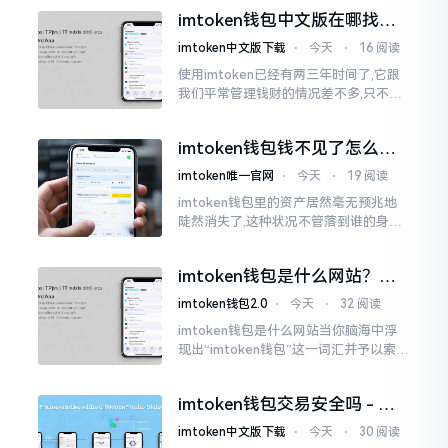
并非人民币。好多人初次使用时
imtoken钱包中文版在哪找？
老手教你避坑
imtoken中文版下载
⋅
今天
⋅
16 阅读
使用imtoken已经有两三年时间了,它跟
我们平常管理钱财的情况差不多,只不过
它是用于管理数字资产的。然而在网上
搜索“imtoken钱包官网中文版”,会跳出
imtoken钱包钱不见了怎么
许许多多的链接
办？老用户手把手教你找回
imtoken唯一官网
⋅
今天
⋅
19 阅读
imtoken钱包里的资产居然毫无预兆地
陡然消失了,这种状况不管落到谁的身上,
只怕都会心急如焚。我有个朋友就在前
些日子碰到了这样的事,当他满心忐忑地
imtoken钱包是什么网站？一
打开钱包查看时
文说清楚这玩意
imtoken钱包2.0
⋅
今天
⋅
32 阅读
imtoken钱包是什么网站当你脑海中浮
现出“imtoken钱包”这一词汇并予以索求
之时,内心所想往往不外乎“此物究竟是何
种平台”。事实上,初次听闻imtoken之际,
imtoken钱包交易安全吗 - 老
我也曾短暂错愕
用户的一些心里话
imtoken中文版下载
⋅
今天
⋅
30 阅读