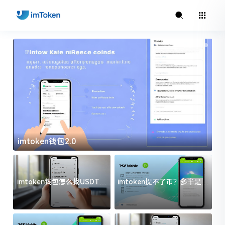
imtoken钱包2.0
i
imtoken钱包怎么找USDT地
imtoken提不了币？多半是这
址？三步搞定不踩坑
几件事没处理好