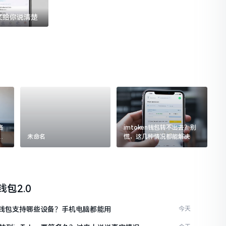
一文给你说清楚
格
imtoken钱包转不出去？别
追
未命名
慌，这几种情况都能解决
n钱包2.0
ken钱包支持哪些设备？手机电脑都能用
今天