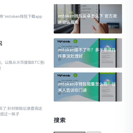
imtoken钱包安卓怎么下 官方渠
imtoken钱包下载app
道避坑指南
况
imtoken提不了币？多半是这几
件事没处理好
。以我从火币提取BTC至i
是
imtoken冷钱包能量怎么搞？过
来人告诉你门道
三年了,针对转账记录查询这
疑惑过一阵子
搜索