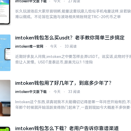
imtoken中文版下载
⋅
今天
⋅
27 阅读
长久玩波场后大家尽皆明晰,能量这套玩意儿恰似手机电量这样,设若缺
难以做成。不论旨在实施与波场相关转账特定TRC-20代币之举
imtoken钱包怎么买usdt？老手教你简单三步搞定
imtoken唯一官网
⋅
今天
⋅
33 阅读
近期好多友人问我,imtoken之中要怎样去弄USDT。说实话,此物
些让人发懵。USDT是泰达币,跟美元以1:1挂钩
imtoken钱包用了好几年了，到底多少年了？
imtoken中文版下载
⋅
今天
⋅
33 阅读
Imtoken这个东西,讲真呢我不太能确切记得是哪一年问世开始有的,不过
年那个时候就开始活跃变得热门起来了,一直到现如今大概差不多快要
imtoken钱包怎么下载？老用户告诉你靠谱渠道