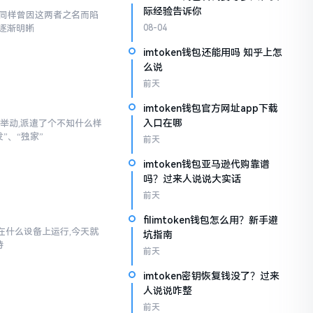
际经验告诉你
,我同样曾因这两者之名而陷
逐渐明晰
08-04
imtoken钱包还能用吗 知乎上怎
么说
前天
imtoken钱包官方网址app下载
入口在哪
举动,派遣了个不知什么样
”、“独家”
前天
imtoken钱包亚马逊代购靠谱
吗？过来人说说大实话
前天
filimtoken钱包怎么用？新手避
以在什么设备上运行,今天就
坑指南
持
前天
imtoken密钥恢复钱没了？过来
人说说咋整
前天