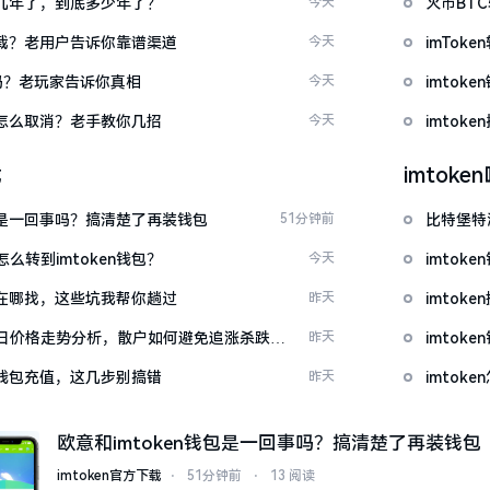
了好几年了，到底多少年了？
今天
火币BT
么下载？老用户告诉你靠谱渠道
今天
imTo
u吗？老玩家告诉你真相
今天
imto
代付怎么取消？老手教你几招
今天
imtok
载
imtok
钱包是一回事吗？搞清楚了再装钱包
51分钟前
比特堡特
么转到imtoken钱包？
今天
imtok
源吧在哪找，这些坑我帮你趟过
昨天
imto
日价格走势分析，散户如何避免追涨杀跌被
昨天
imtok
en钱包充值，这几步别搞错
昨天
imto
欧意和imtoken钱包是一回事吗？搞清楚了再装钱包
imtoken官方下载
⋅
51分钟前
⋅
13 阅读