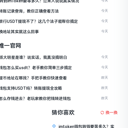
C转到imToken要等多久？过来人说说真实情况
今天
ken转账记录查询，教你正确查看方法
今天
ken银行USDT提现不了？这几个法子能帮你搞定
今天
en换地址其实就这么回事
今天
en唯一官网
派大明星是谁？说实话，我真没搞明白
今天
en钱包怎么买usdt？老手教你简单三步搞定
今天
ken提币地址在哪找？手把手教你快速查看
昨天
en钱包支持USDT吗？转账提现全攻略
昨天
ken怎么存钱进去？老玩家教你把钱转进钱包
昨天
猜你喜欢
换一换
imtoken钱包转钱要等多久？实