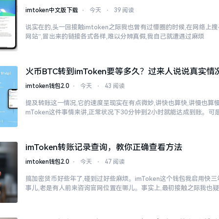
imtoken中文版下载
⋅
今天
⋅
39 阅读
说实在的,头一回接触imtoken之际我也曾有过懵圈的时候,在网络上搜寻“
网站”,冒出来的链接各式各样,难以分辨真假,我自己就遭遇过麻烦
火币BTC转到imToken要等多久？过来人说说真实情
imtoken钱包2.0
⋅
今天
⋅
43 阅读
提及转账这一情况,它的速度呈现实在有点微妙,讲快也算快,讲慢也算慢
mToken这件事情来讲,正常状况下30分钟到2小时就能达成到账。可
imToken转账记录查询，教你正确查看方法
imtoken钱包2.0
⋅
今天
⋅
47 阅读
搞加密货币好些年了,碰到过好些麻烦。imToken这个钱包我启用快
事儿,老是有人前来咨询官网位置在哪儿。事实上,最初接触之际我也