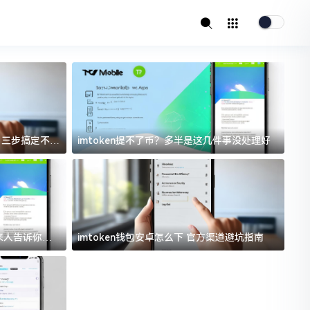
址？三步搞定不踩
imtoken提不了币？多半是这几件事没处理好
i
过来人告诉你门
imtoken钱包安卓怎么下 官方渠道避坑指南