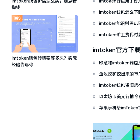
imtoken钱包用
imtoken钱包护盾怎么买？别急着
掏钱
imtoken钱包怎
TOP3
imtoken能识别黑
imtoken矿工费
imtoken官方下
imtoken钱包转钱要等多久？实际
欧意和imtoken
经验告诉你
鱼池挖矿挖出来的币怎
imtoken钱包资
以太坊币美元行情今
套牢
苹果手机给imTok