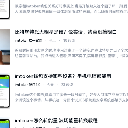
欧意和imtoken钱包关系好吗事实上,当最开始踏入这个圈子那一刻
入困惑,觉得好似有着同一母体渊源所致的关联。而后随着时间推移才
比特堡特派大明星是谁？说实话，我真没搞明白
imtoken唯一官网
⋅
今天
⋅
18 阅读
近段时间刷朋友圈之时,老李甩过来了一个链接,声称比特堡弄出了个大
明星前来站台。我点击进入查看,哎呀不得了,满屏幕都是“重磅”、“首发
imtoken钱包支持哪些设备？手机电脑都能用
imtoken钱包2.0
⋅
今天
⋅
23 阅读
Imtoken这个东西,讲真用了蛮长一段时间了。好多人问我它究竟可
来谈谈这个事情。从手机这一介面来说,iOS系统跟安卓系统都给予支
imtoken怎么转能量 波场能量转换教程