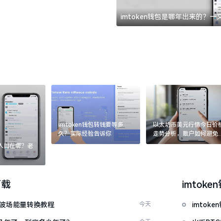
imtoken钱包是哪年出来的？
imtoken钱包转钱要等多
以太坊币美元行情今日价
久？实际经验告诉你
走势分析，散户如何避免
涨杀跌被套牢
：入口在哪？老
下载
imtoke
量 波场能量转换教程
今天
imto