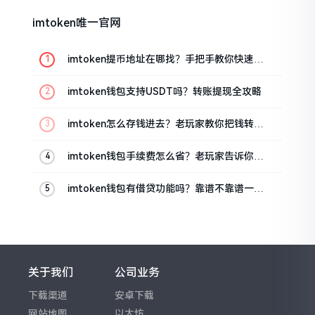
imtoken唯一官网
imtoken提币地址在哪找？手把手教你快速查
看
imtoken钱包支持USDT吗？转账提现全攻略
imtoken怎么存钱进去？老玩家教你把钱转进
钱包
imtoken钱包手续费怎么省？老玩家告诉你几
个实在招
imtoken钱包有借贷功能吗？靠谱不靠谱一文
说清楚
关于我们
公司业务
下载渠道
安卓下载
网站地图
以太坊