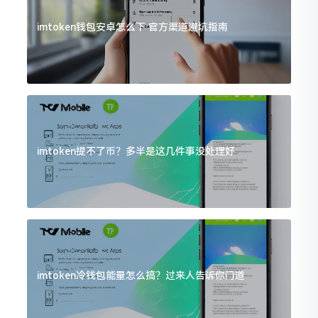
imtoken钱包安卓怎么下 官方渠道避坑指南
imtoken提不了币？多半是这几件事没处理好
imtoken冷钱包能量怎么搞？过来人告诉你门道