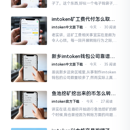
子了。这个东西,好似一个电子钱袋子,里
面装着你那些数字资产。有的人使用起
来一帆风顺、毫无阻碍,有的人使用起来
imtoken矿工费代付怎么取
却提心吊胆、神经紧绷。
消？老手教你几招
imtoken中文版下载
⋅
今天
⋅
30 阅读
老实讲，这矿工费相关事宜实在是颇为
令人心烦。每一回开展转账行为之际,就
好比投身于抽奖活动那样,压根没办法晓
得紧接着的下一秒会扣掉多少手续费。
新乡imtoken钱包公司靠谱
时隔多年
吗？普通人怎么避坑
imtoken中文版下载
⋅
今天
⋅
35 阅读
虽说新乡这块区域里,从事制作imtoken
钱包的公司数量较多了,然而实际上真正
值得信赖靠谱的却没几个。友人先前寻
觅过一家公司,表示那家公司声称能够给
鱼池挖矿挖出来的币怎么转到
予协助进行操作的
imtoken钱包？
imtoken官方下载
⋅
今天
⋅
27 阅读
讲实在话,在最初开始进行鱼池挖矿的那
个时候,我也曾经因为转账方面的问题而
被卡住了好多次。挖出来的矿币堆积在
了鱼池账户之中,看起来的确让人感觉颇