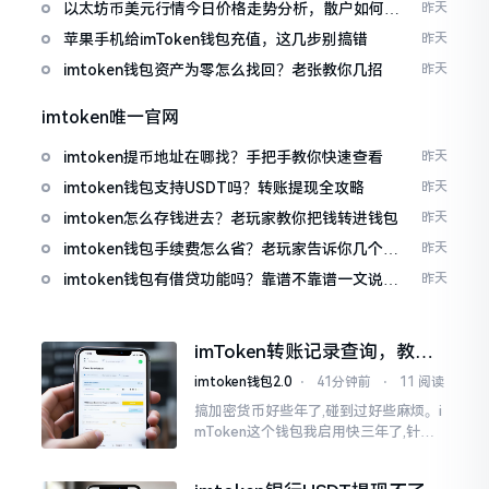
以太坊币美元行情今日价格走势分析，散户如何避
昨天
免追涨杀跌被套牢
苹果手机给imToken钱包充值，这几步别搞错
昨天
imtoken钱包资产为零怎么找回？老张教你几招
昨天
imtoken唯一官网
imtoken提币地址在哪找？手把手教你快速查看
昨天
imtoken钱包支持USDT吗？转账提现全攻略
昨天
imtoken怎么存钱进去？老玩家教你把钱转进钱包
昨天
imtoken钱包手续费怎么省？老玩家告诉你几个实
昨天
在招
imtoken钱包有借贷功能吗？靠谱不靠谱一文说清
昨天
楚
imToken转账记录查询，教你
正确查看方法
imtoken钱包2.0
⋅
41分钟前
⋅
11 阅读
搞加密货币好些年了,碰到过好些麻烦。i
mToken这个钱包我启用快三年了,针对
转账记录查询这事儿,老是有人前来咨询
官网位置在哪儿。事实上,最初接触之际