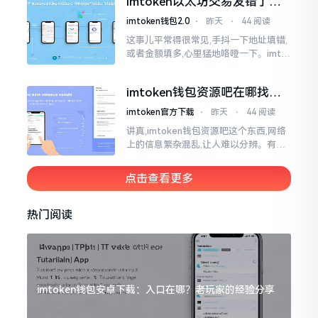
imtoken以太坊交易发错了咋
为畅快
整？取消方法告诉你
imtoken钱包2.0
⋅
昨天
⋅
44 阅读
这事儿平常得很常见,手抖一下地址填错,
或者金额填多,心里猛地咯噔一下。imto
ken里的以太坊那交易,本质乃是一锤子
买卖啊,一旦提交到区块链之上
imtoken钱包资源吧在哪找，
这些坑我帮你趟过
imtoken官方下载
⋅
昨天
⋅
44 阅读
讲真,imtoken钱包资源吧这个东西,网络
上的信息繁杂混乱,让人难以分辨。有的
人声称那是官方途径,有的人则表示是第
三方进行的搬运。倘若找对了资源
点击查看更多
热门阅读
imtoken钱包安卓下载：入口在哪？老玩家的经验分享