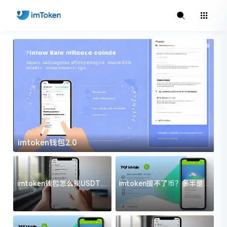
imtoken钱包2.0
i
imtoken钱包怎么找USDT地
imtoken提不了币？多半是这
址？三步搞定不踩坑
几件事没处理好