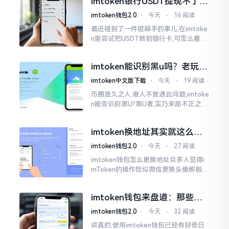
imtoken银行USDT提现不了？
我也疑惑过一阵子
这几个法子能帮你搞定
imtoken钱包2.0
⋅
今天
⋅
16 阅读
最近碰到了一件挺棘手的事儿,在imtoke
n里尝试把USDT转到银行卡,可怎么着都
没法成功提现,可以想见,其间是经历了一
阵子的颠折与腾磨。没想到前前后后这
imtoken能识别黑u吗？老玩家
么时长
告诉你真相
imtoken中文版下载
⋅
今天
⋅
19 阅读
币圈混久之人,谁人不曾遇此问题,imtoke
n能否识别黑U?黑U者,实乃来路不正之钱
耳,或涉诈骗关联某一些,或有洗钱相关某
一类,诸多之人害怕收黑U致己惹于麻烦
imtoken换地址其实就这么回
事
imtoken钱包2.0
⋅
今天
⋅
27 阅读
imtoken钱包怎么更换地址众多人觉得i
mToken的操作恰似微信更换头像那般简
便,唯有直接点一下便可轻易完成。可是
实际情形并非这样,imToken的地址是依
imtoken钱包来盘道：那些踩
据助记词来生成的,通俗讲
过的坑和保命招
imtoken钱包2.0
⋅
今天
⋅
32 阅读
讲真的,使用imtoken钱包已经有好些日