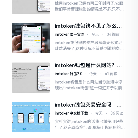
使用imtoken已经有两三年时间了,它跟
我们平常管理钱财的情况差不多,只不过
它是用于管理数字资产的。然而在网上
搜索“imtoken钱包官网中文版”,会跳出
imtoken钱包钱不见了怎么
许许多多的链接
办？老用户手把手教你找回
imtoken唯一官网
⋅
今天
⋅
34 阅读
imtoken钱包里的资产居然毫无预兆地
陡然消失了,这种状况不管落到谁的身上,
只怕都会心急如焚。我有个朋友就在前
些日子碰到了这样的事,当他满心忐忑地
imtoken钱包是什么网站？一
打开钱包查看时
文说清楚这玩意
imtoken钱包2.0
⋅
今天
⋅
41 阅读
imtoken钱包是什么网站当你脑海中浮
现出“imtoken钱包”这一词汇并予以索求
之时,内心所想往往不外乎“此物究竟是何
种平台”。事实上,初次听闻imtoken之际,
imtoken钱包交易安全吗 - 老
我也曾短暂错愕
用户的一些心里话
imtoken中文版下载
⋅
今天
⋅
36 阅读
实打实讲,imtoken的话我已然使用好些
年了,这东西安全与否,取决于你运用的方
式。钱包自身不存在问题,然而众多人之