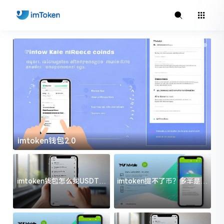
imtoken钱包2.0
i
imtoken钱包怎么找USDT地
imtoken提不了币？多半是这
址？三步搞定不踩坑
几件事没处理好