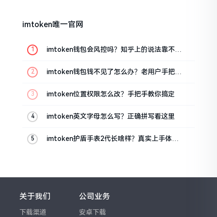
imtoken唯一官网
imtoken钱包会风控吗？知乎上的说法靠不靠
谱，老币民告诉你
imtoken钱包钱不见了怎么办？老用户手把手
教你找回
imtoken位置权限怎么改？手把手教你搞定
imtoken英文字母怎么写？正确拼写看这里
imtoken护盾手表2代长啥样？真实上手体验
分享
关于我们
公司业务
下载渠道
安卓下载