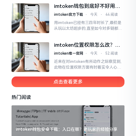
所以失败,在于贪图便宜以及偷懒。我目
imtoken钱包到底好不好用？
睹过非常多的人
老玩家说说真实体验
imtoken官方下载
⋅
今天
⋅
44 阅读
用imtoken已经有三四年时长了,最初是
从玩以太坊起步的,直至如今对多链都有
涉及,也可算是个老使用者了,讲真，imto
ken这玩意儿就好像一个数字钱袋子
imtoken位置权限怎么改？手
把手教你搞定
imtoken唯一官网
⋅
今天
⋅
52 阅读
近来在对imtoken有所动作之际察觉到,
此物在位置权限方面有时着实令人心生
烦闷之感。开启app之际提示定位出现故
障情况,致使我呈现出一脸茫然不知所措
点击查看更多
的模样
热门阅读
imtoken钱包安卓下载：入口在哪？老玩家的经验分享