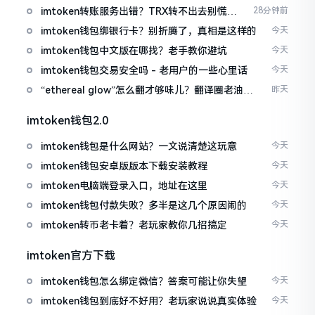
imtoken转账服务出错？TRX转不出去别慌，
28分钟前
这几招试试
imtoken钱包绑银行卡？别折腾了，真相是这样的
今天
imtoken钱包中文版在哪找？老手教你避坑
今天
imtoken钱包交易安全吗 - 老用户的一些心里话
今天
“ethereal glow”怎么翻才够味儿？翻译圈老油条
昨天
的私房话
imtoken钱包2.0
imtoken钱包是什么网站？一文说清楚这玩意
今天
imtoken钱包安卓版版本下载安装教程
今天
imtoken电脑端登录入口，地址在这里
今天
imtoken钱包付款失败？多半是这几个原因闹的
今天
imtoken转币老卡着？老玩家教你几招搞定
今天
imtoken官方下载
imtoken钱包怎么绑定微信？答案可能让你失望
今天
imtoken钱包到底好不好用？老玩家说说真实体验
今天