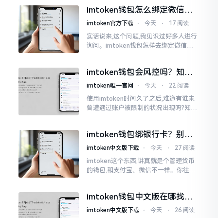
说实话,在那一瞬间
imtoken钱包怎么绑定微信？
答案可能让你失望
imtoken官方下载
⋅
今天
⋅
17 阅读
实话说来,这个问题,我见识过好多人进行
询问。imtoken钱包怎样去绑定微信呢?
答案是极为简单的,那便是绑不上。我方
才未信,经历了好长一段时间的反复尝
imtoken钱包会风控吗？知乎
试。随后予以明晰
上的说法靠不靠谱，老币民告
imtoken唯一官网
⋅
今天
⋅
22 阅读
诉你
使用imtoken时间久了之后,难道有谁未
曾遭遇过账户被限制的状况出现吗?知乎
上面为此吵得乱成一团,当中有人声称风
控是虚假的,还有人表示自己天天都被限
imtoken钱包绑银行卡？别折
制。
腾了，真相是这样的
imtoken中文版下载
⋅
今天
⋅
27 阅读
imtoken这个东西,讲真就是个管理货币
的钱包,和支付宝、微信不一样。你往里
面存的是比特币、以太坊这类虚拟货币,
并非人民币。好多人初次使用时
imtoken钱包中文版在哪找？
老手教你避坑
imtoken中文版下载
⋅
今天
⋅
26 阅读