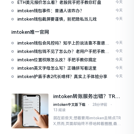
ETH美元报价怎么看？老股民手把手教你盯盘
今天
imtoken钱包事件：普通人该咋办？
今天
imtoken钱包截屏要谨慎，别把隐私当儿戏
今天
imtoken唯一官网
imtoken钱包会风控吗？知乎上的说法靠不靠谱，
今天
老币民告诉你
imtoken钱包钱不见了怎么办？老用户手把手教你
今天
找回
imtoken位置权限怎么改？手把手教你搞定
今天
imtoken英文字母怎么写？正确拼写看这里
今天
imtoken护盾手表2代长啥样？真实上手体验分享
今天
imtoken转账服务出错？TRX
转不出去别慌，这几招试试
imtoken中文版下载
⋅
28分钟前
⋅
13 阅读
就在前些天,想着要用imtoken去转点TR
X,然而,页面却始终不停地转着圈圈,最终
弹出来了“转账服务出错”这样的提示。