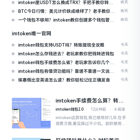
imtoken里USDT怎么换成TRX？手把手教你转成
昨天
波场币
BTC今日行情：美元计价跌成啥样了？老手教你咋
昨天
看
一个钱包不够用？imtoken教你创建多个钱包管理
昨天
资产
imtoken唯一官网
imtoken钱包支持USDT吗？转账提现全攻略
今天
imtoken怎么存钱进去？老玩家教你把钱转进钱包
今天
imtoken钱包手续费怎么省？老玩家告诉你几个实
今天
在招
imtoken钱包有借贷功能吗？靠谱不靠谱一文说清
今天
楚
埃塞俄比亚英语怎么读？教你轻松记住正确发音
今天
imtoken手续费怎么算？转账
和交易所差别大了
imtoken钱包2.0
⋅
12分钟前
⋅
6 阅读
imtoken这款钱包,我已使用好几年,在手
续费方面,着实踩过不少坑。起初使用时,
每次转账,都提心吊胆,完全不知钱究竟扣
在了何处。经后来慢慢深入研究,才终于