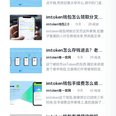
点不假,然而切莫太早开心,其中的门道是
相当多的。好多人觉得装上了钱包就能
够随意进行转账操作,可结果要么是手续
imtoken钱包怎么领取分叉
费高得主子心疼
币？老手教你避坑
imtoken钱包2.0
⋅
今天
⋅
28 阅读
imtoken钱包领取分叉币这件事情,在圈
子里面的人讨论得相当多,然而真正弄明
白的人并没有几个。分叉币实际上就是
从原链fork出来的新的币种
imtoken怎么存钱进去？老玩
家教你把钱转进钱包
imtoken唯一官网
⋅
今天
⋅
39 阅读
这个被称作imToken的东西,确切来讲就
是个数字钱包,它跟我们平常使用的支付
宝、微信有所不同,其本身没办法直接进
行“充值”。好多人在初次接触玩弄它的
imtoken钱包手续费怎么省？
时候都会陷入困惑
老玩家告诉你几个实在招
imtoken唯一官网
⋅
今天
⋅
43 阅读
imtoken这个钱包,我使用它已经快三年
时间,在手续费这件事情上,真的是踩了好
多坑。刚开始的那段时间,每次进行转账
的时候,都会心疼得一直嘬牙花子