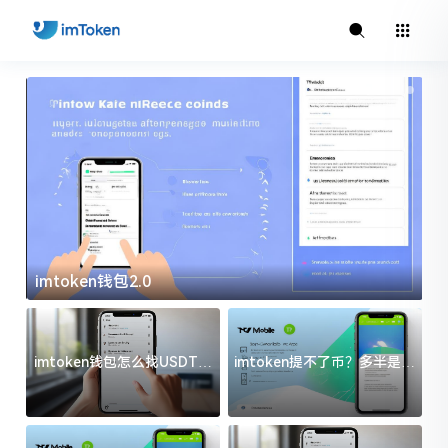
imtoken钱包2.0
i
imtoken钱包怎么找USDT地
imtoken提不了币？多半是这
址？三步搞定不踩坑
几件事没处理好