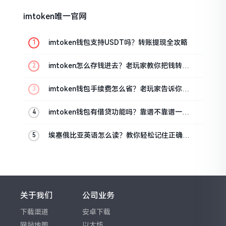
imtoken唯一官网
imtoken钱包支持USDT吗？转账提现全攻略
imtoken怎么存钱进去？老玩家教你把钱转进
钱包
imtoken钱包手续费怎么省？老玩家告诉你几
个实在招
imtoken钱包有借贷功能吗？靠谱不靠谱一文
说清楚
埃塞俄比亚英语怎么读？教你轻松记住正确发
音
关于我们
公司业务
下载渠道
安卓下载
网站地图
以太坊