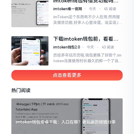
imtoken钱包有借贷功能吗？
靠谱不靠谱一文说清楚
imtoken唯一官网
⋅
今天
⋅
45 阅读
imToken这个东西有不少人在用,然而提
及借贷功能,好多人心里没谱。说实话,im
Token自身是个钱包,并非银行,它不会直
接发放贷款。它里面接入了一些DeFi协
下载imtoken钱包前，看看老
议
用户都咋说
imtoken钱包2.0
⋅
今天
⋅
43 阅读
历经多年玩币历程,钱包更换了好些个,im
token当属使用时长最久的那一个了说实
话,有关imtoken钱包app的下载这一情
况
点击查看更多
热门阅读
imtoken钱包安卓下载：入口在哪？老玩家的经验分享