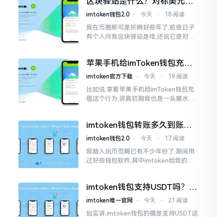
区块驿站是什么？对标美元的
明白
ETH到底咋回事
imtoken钱包2.0
⋅
今天
⋅
18 阅读
我在币圈那可是折腾好些年了,前些日子
有个人问我区块驿站是啥,还说它是对标
美元的ETH,说实在的,刚开始的时候我也
犯难,这词听起来可挺吓人的。之后我翻
苹果手机给imToken钱包充
找了些资料
值，这几步别搞错
imtoken官方下载
⋅
今天
⋅
19 阅读
比如说,拿着苹果手机给imToken钱包充
值这个行为,讲真初期我也是一头雾水,搞
不清楚状况。在安卓系统上,简单直接复
制地址便大功告成,然而到了iPhone这儿
imtoken钱包转账多久到账？
一文说清楚
imtoken钱包2.0
⋅
今天
⋅
17 阅读
我踏入玩币范畴已有不少年份了,期间用
过好些钱包软件,其中imtoken给我的整
体感受还算过得去。然而,它有个小毛病,
就是交易时,确认时间常常不太稳
imtoken钱包支持USDT吗？转
账提现全攻略
imtoken唯一官网
⋅
今天
⋅
21 阅读
如实讲,imtoken钱包的确是支持USDT这