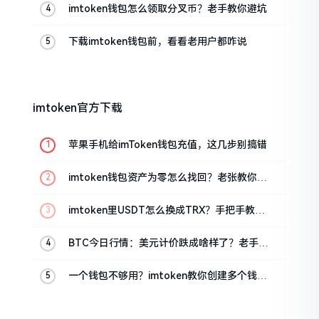
imtoken钱包怎么领取分叉币？老手教你避坑
下载imtoken钱包前，看看老用户都咋说
imtoken官方下载
苹果手机给imToken钱包充值，这几步别搞错
imtoken钱包资产为零怎么找回？老张教你几
招
imtoken里USDT怎么换成TRX？手把手教你
转成波场币
BTC今日行情：美元计价跌成啥样了？老手教
你咋看
一个钱包不够用？imtoken教你创建多个钱包
管理资产