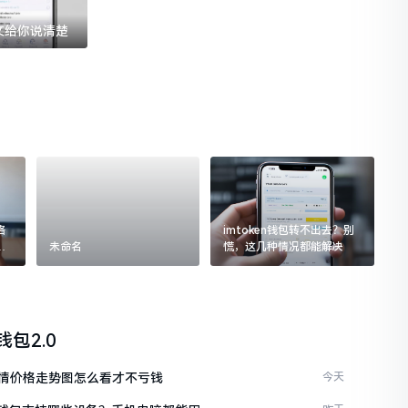
一文给你说清楚
格
imtoken钱包转不出去？别
追
未命名
慌，这几种情况都能解决
n钱包2.0
情价格走势图怎么看才不亏钱
今天