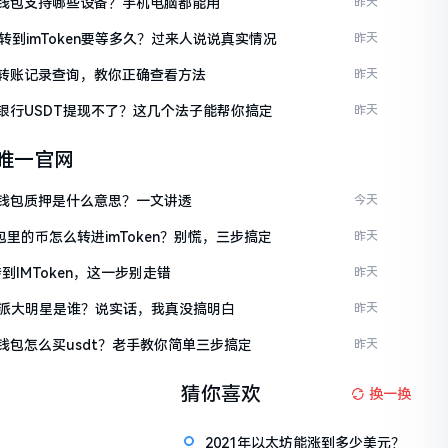
ken钱包支持哪些设备？手机电脑都能用
昨天
C转到imToken要等多久？过来人说说真实情况
昨天
ken转账记录查询，教你正确查看方法
昨天
ken银行USDT提现不了？这几个法子能帮你搞定
昨天
en唯一官网
ken钱包质押是什么意思？一文讲透
今天
包里的币怎么转进imToken？别慌，三步搞定
昨天
到IMToken，这一步别走错
昨天
派大明星是谁？说实话，我真没搞明白
昨天
en钱包怎么买usdt？老手教你简单三步搞定
昨天
猜你喜欢
换一换
2021年以太坊能涨到多少美元？