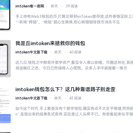
imtoken唯一官网
⋅
昨天
⋅
39 阅读
手上持有Web3钱包的币,打算迁移到imToken里存放,这件事情实
一听闻“跨链”、“转账”就心生畏惧,担心转错链导致币消失不见
我是丘imtoken来拯救你的钱包
imtoken中文版下载
⋅
昨天
⋅
40 阅读
这几日,钱包之中那些许数字资产,着实令人难以安睡。币圈这所在,其
尚呈飘红之态，今日已然绿得人心慌慌。众多人手中紧握着一堆币
imtoken钱包怎么下？这几种靠谱路子别走歪
imtoken中文版下载
⋅
昨天
⋅
45 阅读
如今这个时代,手上要是没有个数字钱包,确实有点不太合乎情理,然而前往
n”,呈现出来的结果各式各样,实在是让人头疼不已。有些看起来似乎