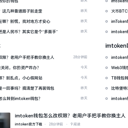
拯救你的钱包
昨天
imto
么下？这几种靠谱路子别走歪
昨天
火币BT
底藏在哪？别慌，找对地方才安心
昨天
imTo
金还是人民币？其实它是个“多面手”
昨天
imto
载
imtok
么改权限？老用户手把手教你换主人
28分钟前
imto
c通道关闭，你的资产咋办？
今天
Web3钱
一在哪？别乱点，小心假网站
今天
TB钱包转
钱包是一回事吗？搞清楚了再装钱包
昨天
比特堡特
么转到imtoken钱包？
昨天
imtok
imtoken钱包怎么改权限？老用户手把手教你换主人
imtoken官方下载
⋅
28分钟前
⋅
9 阅读