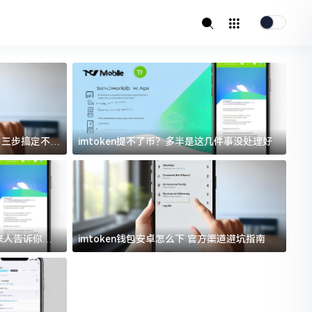
址？三步搞定不踩
imtoken提不了币？多半是这几件事没处理好
i
过来人告诉你门
imtoken钱包安卓怎么下 官方渠道避坑指南