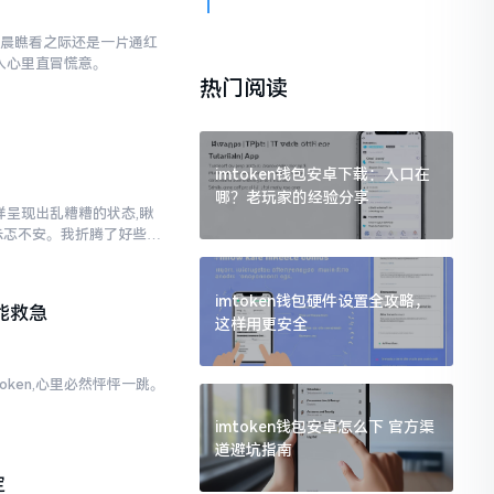
早晨瞧看之际还是一片通红
让人心里直冒慌意。
热门阅读
imtoken钱包安卓下载：入口在
哪？老玩家的经验分享
各样呈现出乱糟糟的状态,瞅
忐忑不安。我折腾了好些日
imtoken钱包硬件设置全攻略，
能救急
这样用更安全
oken,心里必然怦怦一跳。
。
imtoken钱包安卓怎么下 官方渠
道避坑指南
定