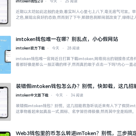
imtoken钱包2.0
⋅
今天
⋅
25 阅读
近期以太坊如此这般的走势,着实叫人心里七上八下,毫无底气可言。
之色,展现出良好的态势,然而到了下午,那颜色刹那间就改变了,绿得
imtoken钱包唯一在哪？别乱点，小心假网站
imtoken官方下载
⋅
今天
⋅
28 阅读
imtoken钱包唯一官网近日打算下载imtoken,网络找出的链接各式
着都好像是那么一股正确的样子,然而真的敢于点击一下吗?内心一直
子
装错假imtoken钱包怎么办？别慌，快卸载，这几招
imtoken中文版下载
⋅
今天
⋅
34 阅读
装错假imtoken钱包？别慌，这几招能救急听说近来有人下了假货imt
这事物看起来如真品一式,图标、名字皆仿得极像,然而其中全是陷阱
Web3钱包里的币怎么转进imToken？别慌，三步搞