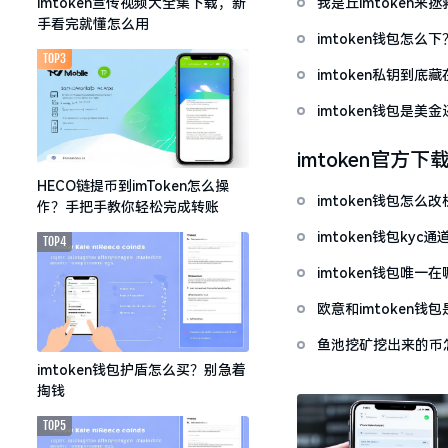
我是丘imtoken来
imtoken宣传视频大全集下载，新
手看完就懂怎么用
imtoken钱包怎
TOP3
imtoken私钥到
imtoken钱包是美
imtoken官方下
HECO链提币到imToken怎么操
imtoken钱包怎
作？手把手教你轻松完成转账
imtoken钱包ky
TOP4
imtoken钱包唯
欧意和imtoken
鱼池挖矿挖出来的币怎
imtoken钱包护盾怎么买？别急着
掏钱
TOP5