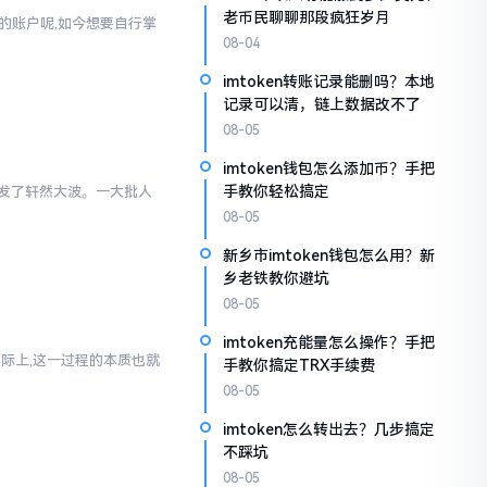
老币民聊聊那段疯狂岁月
通的账户呢,如今想要自行掌
08-04
imtoken转账记录能删吗？本地
记录可以清，链上数据改不了
08-05
imtoken钱包怎么添加币？手把
手教你轻松搞定
里引发了轩然大波。一大批人
08-05
新乡市imtoken钱包怎么用？新
乡老铁教你避坑
08-05
imtoken充能量怎么操作？手把
实际上,这一过程的本质也就
手教你搞定TRX手续费
08-05
imtoken怎么转出去？几步搞定
不踩坑
08-05