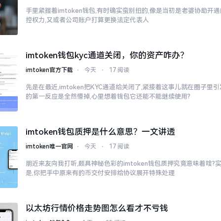
手里紧握着imtoken钱包,有时确实蛮别扭的,像是当初是老婆协助开
控权力,又或者公司账户打算更换法定代表人
imtoken钱包kyc通道关闭，你的资产咋办？
imtoken官方下载
⋅
今天
⋅
17 阅读
先是在最近,imtoken把KYC通道给关闭了,紧接着这事儿就在圈子
的第一反应是全然懵掉,心里想着钱包它还能不能继续使用?
imtoken钱包质押是什么意思？一文讲透
imtoken唯一官网
⋅
今天
⋅
17 阅读
朋近来友向我打听,颇具神秘色彩的imtoken钱包质押究竟意味着啥?
是,你把手中原来有的币交付安排给协议展开特殊处理
以太坊行情价格走势图怎么看才不亏钱