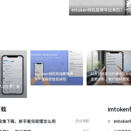
imtoken钱包是哪年出来的？
imtoken钱包转钱要等多
以太坊币美元行情今日价
久？实际经验告诉你
走势分析，散户如何避免
涨杀跌被套牢
：入口在哪？老
下载
imtoke
频大全集下载，新手看完就懂怎么用
25分钟前
imto