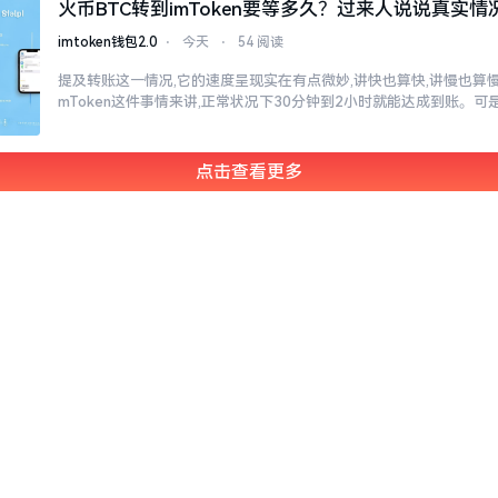
火币BTC转到imToken要等多久？过来人说说真实情
imtoken钱包2.0
⋅
今天
⋅
54 阅读
提及转账这一情况,它的速度呈现实在有点微妙,讲快也算快,讲慢也算慢
mToken这件事情来讲,正常状况下30分钟到2小时就能达成到账。可
点击查看更多