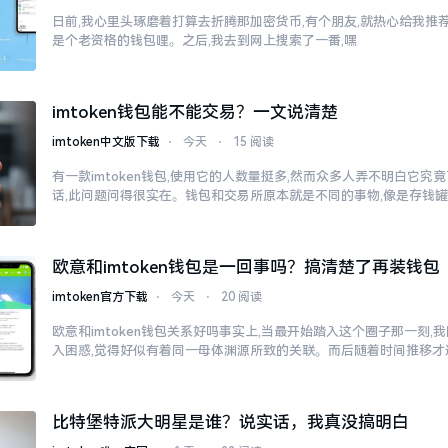
日前,我心里头琢磨着打算去折腾那加密货币,有个朋友,就热心给我推荐了
是个老资格的钱包哩。之后,我去到网上搜索了一番,嘿
imtoken钱包能不能交易？一文说清楚
imtoken中文版下载
⋅
今天
⋅
15 阅读
有一款imtoken钱包,使用它的人数量挺多,然而众多人弄不明白它
话,此问题问得很实在。钱包和交易所原本就是不同的事物,像是存钱
欧意和imtoken钱包是一回事吗？搞清楚了再装钱包
imtoken官方下载
⋅
今天
⋅
20 阅读
欧意和imtoken钱包关系好吗事实上,当最开始踏入这个圈子那一刻
入困惑,觉得好似有着同一母体渊源所致的关联。而后随着时间推移才
比特堡特派大明星是谁？说实话，我真没搞明白