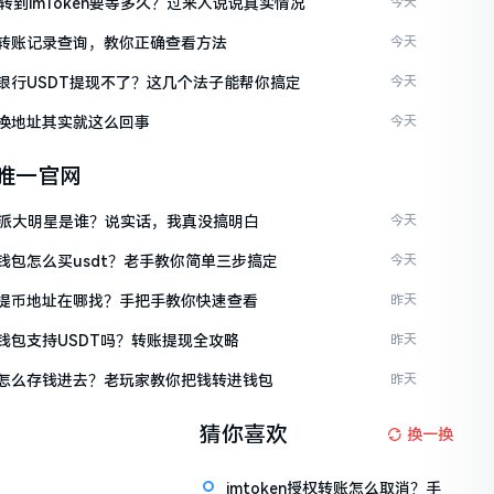
C转到imToken要等多久？过来人说说真实情况
今天
ken转账记录查询，教你正确查看方法
今天
ken银行USDT提现不了？这几个法子能帮你搞定
今天
en换地址其实就这么回事
今天
en唯一官网
派大明星是谁？说实话，我真没搞明白
今天
en钱包怎么买usdt？老手教你简单三步搞定
今天
ken提币地址在哪找？手把手教你快速查看
昨天
en钱包支持USDT吗？转账提现全攻略
昨天
ken怎么存钱进去？老玩家教你把钱转进钱包
昨天
猜你喜欢
换一换
imtoken授权转账怎么取消？手