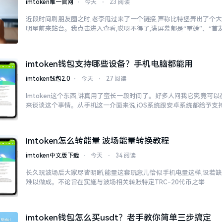
imtoken唯一官网
⋅
今天
⋅
23 阅读
近段时间刷朋友圈之时,老李甩过来了一个链接,声称比特堡弄出了个大
明星前来站台。我点击进入查看,哎呀不得了,满屏幕都是“重磅”、“首发
imtoken钱包支持哪些设备？手机电脑都能用
imtoken钱包2.0
⋅
今天
⋅
27 阅读
Imtoken这个东西,讲真用了蛮长一段时间了。好多人问我它究竟可
来谈谈这个事情。从手机这一介面来说,iOS系统跟安卓系统都给予支
imtoken怎么转能量 波场能量转换教程
imtoken中文版下载
⋅
今天
⋅
34 阅读
长久玩波场后大家尽皆明晰,能量这套玩意儿恰似手机电量这样,设若缺
难以做成。不论旨在实施与波场相关转账特定TRC-20代币之举
imtoken钱包怎么买usdt？老手教你简单三步搞定