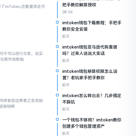
把手教你解除授权
imToken,还着重讲这可
08-04
imtoken钱包下载教程：手把手
教你安全安装
前天
imtoken钱包亚马逊代购靠谱
吗？过来人说说大实话
究竟可不可以进行交易。说实
罐与菜市场那般
前天
imtoken钱包移除权限怎么设
置？老玩家手把手教你
前天
imtoken怎么转出去？几步搞定
,我同样曾因这两者之名而陷
不踩坑
逐渐明晰
前天
一个钱包不够用？imtoken教你
创建多个钱包管理资产
前天