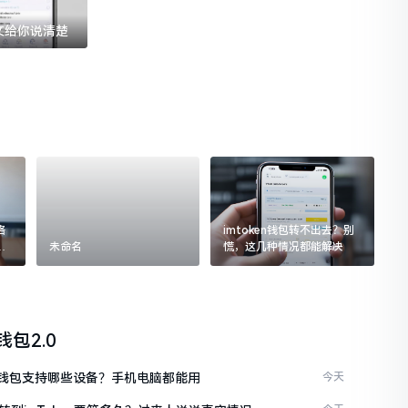
一文给你说清楚
格
imtoken钱包转不出去？别
追
未命名
慌，这几种情况都能解决
n钱包2.0
ken钱包支持哪些设备？手机电脑都能用
今天