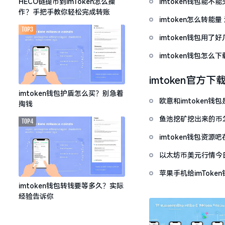
imtoken钱包能不
HECO链提币到imToken怎么操
作？手把手教你轻松完成转账
imtoken怎么转能
TOP3
imtoken钱包用
imtoken钱包怎
imtoken官方下
imtoken钱包护盾怎么买？别急着
欧意和imtoken
掏钱
鱼池挖矿挖出来的币怎
TOP4
imtoken钱包资
以太坊币美元行情今
套牢
苹果手机给imTok
imtoken钱包转钱要等多久？实际
经验告诉你