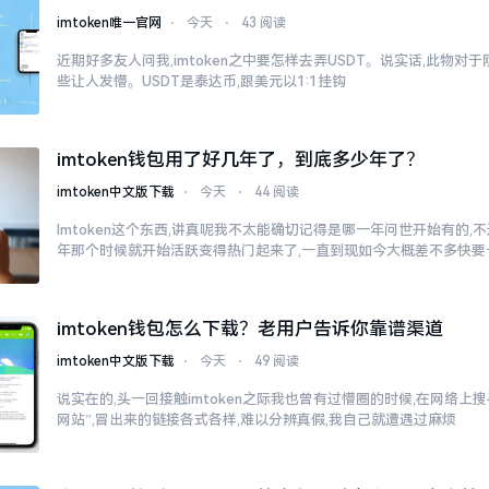
imtoken唯一官网
⋅
今天
⋅
43 阅读
近期好多友人问我,imtoken之中要怎样去弄USDT。说实话,此物
些让人发懵。USDT是泰达币,跟美元以1:1挂钩
imtoken钱包用了好几年了，到底多少年了？
imtoken中文版下载
⋅
今天
⋅
44 阅读
Imtoken这个东西,讲真呢我不太能确切记得是哪一年问世开始有的,不过
年那个时候就开始活跃变得热门起来了,一直到现如今大概差不多快要
imtoken钱包怎么下载？老用户告诉你靠谱渠道
imtoken中文版下载
⋅
今天
⋅
49 阅读
说实在的,头一回接触imtoken之际我也曾有过懵圈的时候,在网络上搜寻“
网站”,冒出来的链接各式各样,难以分辨真假,我自己就遭遇过麻烦