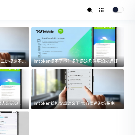
址？三步搞定不踩
imtoken提不了币？多半是这几件事没处理好
i
过来人告诉你门
imtoken钱包安卓怎么下 官方渠道避坑指南