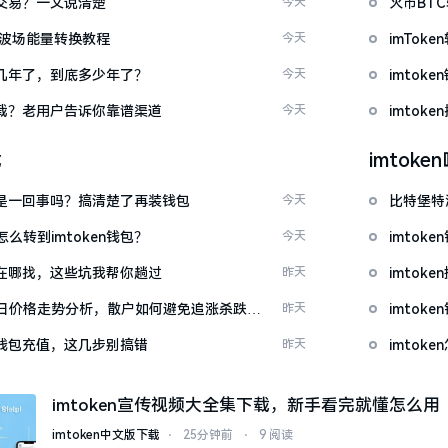
能交易？一文说清楚
今天
火币BT
量 波场能量转换教程
今天
imTo
了好几年了，到底多少年了？
今天
imto
么下载？老用户告诉你靠谱渠道
今天
imtok
载
imtok
钱包是一回事吗？搞清楚了再装钱包
今天
比特堡特
么转到imtoken钱包？
今天
imtok
源吧在哪找，这些坑我帮你趟过
昨天
imto
日价格走势分析，散户如何避免追涨杀跌被
昨天
imtok
en钱包充值，这几步别搞错
昨天
imto
imtoken宣传视频大全集下载，新手看完就懂怎么用
imtoken中文版下载
⋅
25分钟前
⋅
9 阅读