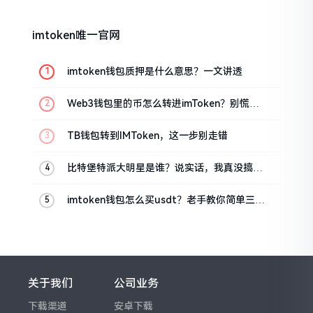
imtoken唯一官网
imtoken钱包质押是什么意思？一文讲透
Web3钱包里的币怎么转进imToken？别慌，
三步搞定
TB钱包转到IMToken，这一步别走错
比特堡特派大明星是谁？说实话，我真没搞明
白
imtoken钱包怎么买usdt？老手教你简单三步
搞定
关于我们
公司业务
下载渠道
安卓下载