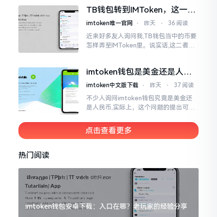
然而,实际并不如此
TB钱包转到IMToken，这一步
别走错
imtoken唯一官网
⋅
昨天
⋅
36 阅读
近来好多友人询问我,TB钱包当中的币要
怎样弄至IMToken里。说实话,这二者皆
是钱包,并无什么高低贵贱之分,然而在操
作方面的确得细致些。好多人转着转着
imtoken钱包是美金还是人民
就迷糊了
币？其实它是个“多面手”
imtoken中文版下载
⋅
昨天
⋅
37 阅读
不少人询问imtoken钱包究竟是美金还
是人民币,实际上，这个问题的提出可谓
是有些“外行人”的意味了。imtoken根本
就不会去发行属于自身的货币,它仅仅是
点击查看更多
一个“钱包”而已
热门阅读
imtoken钱包安卓下载：入口在哪？老玩家的经验分享