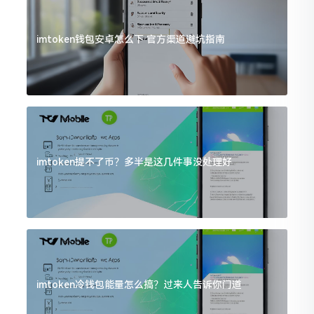
imtoken钱包安卓怎么下 官方渠道避坑指南
imtoken提不了币？多半是这几件事没处理好
imtoken冷钱包能量怎么搞？过来人告诉你门道