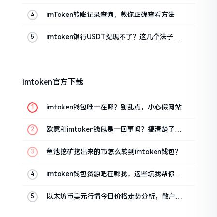
真实情况
imToken转账记录查询，教你正确查看方法
imtoken银行USDT提现不了？这几个法子能
帮你搞定
imtoken官方下载
imtoken钱包唯一在哪？别乱点，小心假网站
欧意和imtoken钱包是一回事吗？搞清楚了再
装钱包
鱼池挖矿挖出来的币怎么转到imtoken钱包？
imtoken钱包资源吧在哪找，这些坑我帮你趟
过
以太坊币美元行情今日价格走势分析，散户如
何避免追涨杀跌被套牢