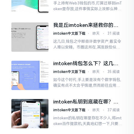
手上持有Web3钱包的币,打算迁移到imT
oken里存放,这件事情实际上没那么神秘
莫测。好多人一听闻“跨链”、“转账”就
心生畏惧,担心转错链导致币消失不见
我是丘imtoken来拯救你的钱
包
imtoken中文版下载
⋅
昨天
⋅
31 阅读
这几日,钱包之中那些许数字资产,着实令
人难以安睡。币圈这所在,其涨跌恰似翻
书那般迅速,昨日尚呈飘红之态，今日已
然绿得人心慌慌。众多人手中紧握着一
imtoken钱包怎么下？这几种
堆币
靠谱路子别走歪
imtoken中文版下载
⋅
昨天
⋅
35 阅读
如今这个时代,手上要是没有个数字钱包,
确实有点不太合乎情理,然而前往应用商
店搜索“imtoken”,呈现出来的结果各式
各样,实在是让人头疼不已。有些看起来
imtoken私钥到底藏在哪？别
似乎相似
慌，找对地方才安心
imtoken中文版下载
⋅
昨天
⋅
37 阅读
imtoken的私钥在哪里存在不少人,将imt
oken当作提款机,天真地幻想一下,只要把
密码输入进去了事情就会顺顺利利的。