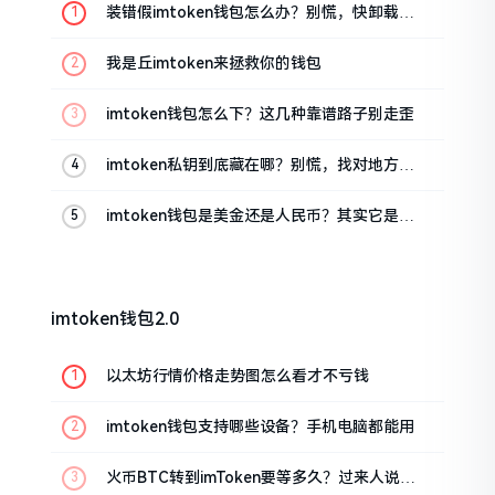
装错假imtoken钱包怎么办？别慌，快卸载，
这几招能救急
我是丘imtoken来拯救你的钱包
imtoken钱包怎么下？这几种靠谱路子别走歪
imtoken私钥到底藏在哪？别慌，找对地方才
安心
imtoken钱包是美金还是人民币？其实它是个
“多面手”
imtoken钱包2.0
以太坊行情价格走势图怎么看才不亏钱
imtoken钱包支持哪些设备？手机电脑都能用
火币BTC转到imToken要等多久？过来人说说