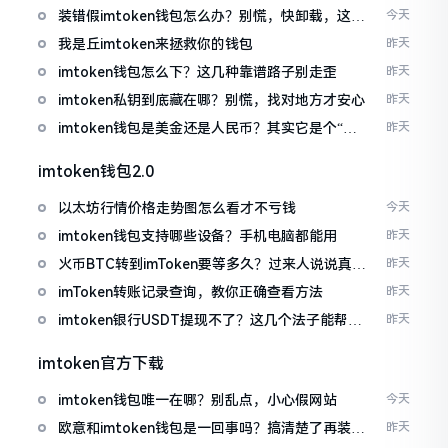
装错假imtoken钱包怎么办？别慌，快卸载，这几
今天
招能救急
我是丘imtoken来拯救你的钱包
昨天
imtoken钱包怎么下？这几种靠谱路子别走歪
昨天
imtoken私钥到底藏在哪？别慌，找对地方才安心
昨天
imtoken钱包是美金还是人民币？其实它是个“多
昨天
面手”
imtoken钱包2.0
以太坊行情价格走势图怎么看才不亏钱
今天
imtoken钱包支持哪些设备？手机电脑都能用
昨天
火币BTC转到imToken要等多久？过来人说说真实
昨天
情况
imToken转账记录查询，教你正确查看方法
昨天
imtoken银行USDT提现不了？这几个法子能帮你
昨天
搞定
imtoken官方下载
imtoken钱包唯一在哪？别乱点，小心假网站
今天
欧意和imtoken钱包是一回事吗？搞清楚了再装钱
昨天