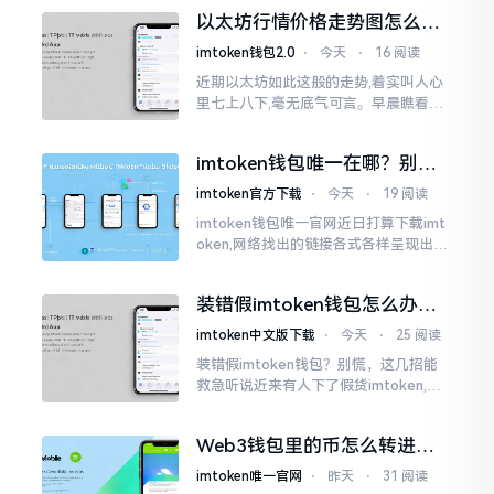
交付安排给协议展开特殊处理
以太坊行情价格走势图怎么看
才不亏钱
imtoken钱包2.0
⋅
今天
⋅
16 阅读
近期以太坊如此这般的走势,着实叫人心
里七上八下,毫无底气可言。早晨瞧看之
际还是一片通红之色,展现出良好的态势,
然而到了下午,那颜色刹那间就改变了,绿
imtoken钱包唯一在哪？别乱
得让人心里直冒慌意。
点，小心假网站
imtoken官方下载
⋅
今天
⋅
19 阅读
imtoken钱包唯一官网近日打算下载imt
oken,网络找出的链接各式各样呈现出乱
糟糟的状态,瞅着都好像是那么一股正确
的样子,然而真的敢于点击一下吗?内心一
装错假imtoken钱包怎么办？
直忐忑不安。我折腾了好些日子
别慌，快卸载，这几招能救急
imtoken中文版下载
⋅
今天
⋅
25 阅读
装错假imtoken钱包？别慌，这几招能
救急听说近来有人下了假货imtoken,心
里必然怦怦一跳。这事物看起来如真品
一式,图标、名字皆仿得极像,然而其中全
Web3钱包里的币怎么转进
是陷阱。
imToken？别慌，三步搞定
imtoken唯一官网
⋅
昨天
⋅
31 阅读