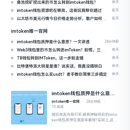
包
鱼池挖矿挖出来的币怎么转到imtoken钱包？
昨天
imtoken钱包资源吧在哪找，这些坑我帮你趟过
前天
以太坊币美元行情今日价格走势分析，散户如何避
前天
免追涨杀跌被套牢
imtoken唯一官网
imtoken钱包质押是什么意思？一文讲透
28分钟前
Web3钱包里的币怎么转进imToken？别慌，三步
昨天
搞定
TB钱包转到IMToken，这一步别走错
昨天
比特堡特派大明星是谁？说实话，我真没搞明白
昨天
imtoken钱包怎么买usdt？老手教你简单三步搞定
昨天
imtoken钱包质押是什么意
思？一文讲透
imtoken唯一官网
⋅
28分钟前
⋅
10 阅读
朋近来友向我打听,颇具神秘色彩的imto
ken钱包质押究竟意味着啥?实际上,这一
过程的本质也就是,你把手中原来有的币