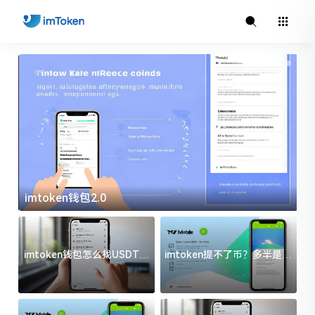
imtoken钱包2.0
i
imtoken钱包怎么找USDT地
imtoken提不了币？多半是这
址？三步搞定不踩坑
几件事没处理好