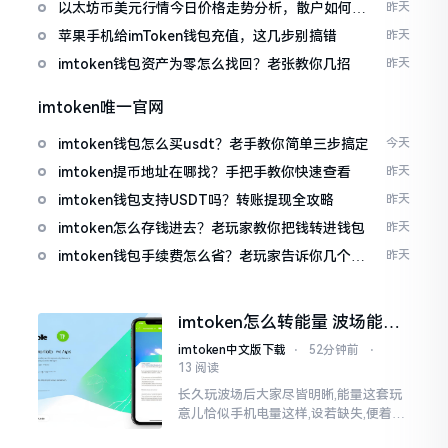
以太坊币美元行情今日价格走势分析，散户如何避
昨天
免追涨杀跌被套牢
苹果手机给imToken钱包充值，这几步别搞错
昨天
imtoken钱包资产为零怎么找回？老张教你几招
昨天
imtoken唯一官网
imtoken钱包怎么买usdt？老手教你简单三步搞定
今天
imtoken提币地址在哪找？手把手教你快速查看
昨天
imtoken钱包支持USDT吗？转账提现全攻略
昨天
imtoken怎么存钱进去？老玩家教你把钱转进钱包
昨天
imtoken钱包手续费怎么省？老玩家告诉你几个实
昨天
在招
imtoken怎么转能量 波场能量
转换教程
imtoken中文版下载
⋅
52分钟前
⋅
13 阅读
长久玩波场后大家尽皆明晰,能量这套玩
意儿恰似手机电量这样,设若缺失,便着实
关乎任何事项也难以做成。不论旨在实