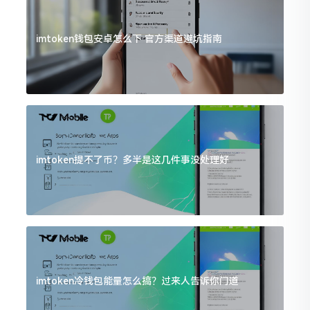
imtoken钱包安卓怎么下 官方渠道避坑指南
imtoken提不了币？多半是这几件事没处理好
imtoken冷钱包能量怎么搞？过来人告诉你门道