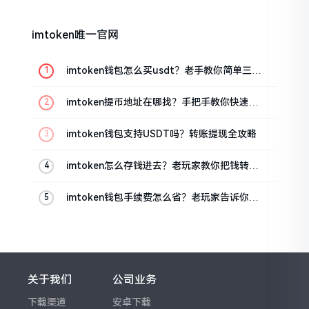
imtoken唯一官网
imtoken钱包怎么买usdt？老手教你简单三步
搞定
imtoken提币地址在哪找？手把手教你快速查
看
imtoken钱包支持USDT吗？转账提现全攻略
imtoken怎么存钱进去？老玩家教你把钱转进
钱包
imtoken钱包手续费怎么省？老玩家告诉你几
个实在招
关于我们
公司业务
下载渠道
安卓下载