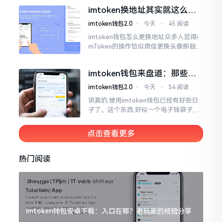
一类,诸多之人害怕收黑U致己惹于麻烦
imtoken换地址其实就这么回
事
imtoken钱包2.0
⋅
今天
⋅
45 阅读
imtoken钱包怎么更换地址众多人觉得i
mToken的操作恰似微信更换头像那般简
便,唯有直接点一下便可轻易完成。可是
实际情形并非这样,imToken的地址是依
imtoken钱包来盘道：那些踩
据助记词来生成的,通俗讲
过的坑和保命招
imtoken钱包2.0
⋅
今天
⋅
54 阅读
讲真的,使用imtoken钱包已经有好些日
子了。这个东西,好似一个电子钱袋子,里
面装着你那些数字资产。有的人使用起
来一帆风顺、毫无阻碍,有的人使用起来
点击查看更多
却提心吊胆、神经紧绷。
热门阅读
imtoken钱包安卓下载：入口在哪？老玩家的经验分享