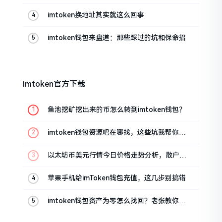
帮你搞定
imtoken换地址其实就这么回事
imtoken钱包来盘道：那些踩过的坑和保命招
imtoken官方下载
鱼池挖矿挖出来的币怎么转到imtoken钱包？
imtoken钱包资源吧在哪找，这些坑我帮你趟
过
以太坊币美元行情今日价格走势分析，散户如
何避免追涨杀跌被套牢
苹果手机给imToken钱包充值，这几步别搞错
imtoken钱包资产为零怎么找回？老张教你几
招