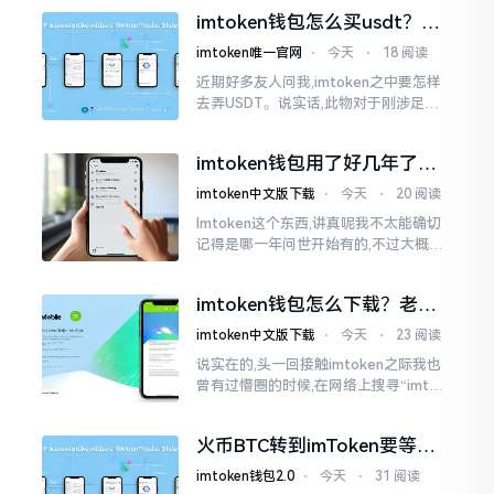
施与波场相关转账特定TRC-20代币之举
imtoken钱包怎么买usdt？老
手教你简单三步搞定
imtoken唯一官网
⋅
今天
⋅
18 阅读
近期好多友人问我,imtoken之中要怎样
去弄USDT。说实话,此物对于刚涉足币
圈之人而言着实有些让人发懵。USDT是
泰达币,跟美元以1:1挂钩
imtoken钱包用了好几年了，
到底多少年了？
imtoken中文版下载
⋅
今天
⋅
20 阅读
Imtoken这个东西,讲真呢我不太能确切
记得是哪一年问世开始有的,不过大概在
2016年、2017年那个时候就开始活跃
变得热门起来了,一直到现如今大概差不
imtoken钱包怎么下载？老用
多快要十年的时间了。
户告诉你靠谱渠道
imtoken中文版下载
⋅
今天
⋅
23 阅读
说实在的,头一回接触imtoken之际我也
曾有过懵圈的时候,在网络上搜寻“imtok
en钱包下载app网站”,冒出来的链接各式
各样,难以分辨真假,我自己就遭遇过麻烦
火币BTC转到imToken要等多
久？过来人说说真实情况
imtoken钱包2.0
⋅
今天
⋅
31 阅读