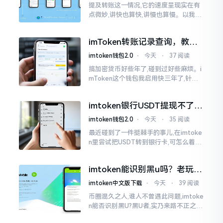
提及转账这一情况,它的速度呈现实在有
点微妙,讲快也算快,讲慢也算慢。以我从
火币提取BTC至imToken这件事情来讲,
正常状况下30分钟到2小时就能达成到
imToken转账记录查询，教你
账。可是
正确查看方法
imtoken钱包2.0
⋅
今天
⋅
37 阅读
搞加密货币好些年了,碰到过好些麻烦。i
mToken这个钱包我启用快三年了,针对
转账记录查询这事儿,老是有人前来咨询
官网位置在哪儿。事实上,最初接触之际
imtoken银行USDT提现不了？
我也疑惑过一阵子
这几个法子能帮你搞定
imtoken钱包2.0
⋅
今天
⋅
35 阅读
最近碰到了一件挺棘手的事儿,在imtoke
n里尝试把USDT转到银行卡,可怎么着都
没法成功提现,可以想见,其间是经历了一
阵子的颠折与腾磨。没想到前前后后这
imtoken能识别黑u吗？老玩家
么时长
告诉你真相
imtoken中文版下载
⋅
今天
⋅
39 阅读
币圈混久之人,谁人不曾遇此问题,imtoke
n能否识别黑U?黑U者,实乃来路不正之钱
耳,或涉诈骗关联某一些,或有洗钱相关某