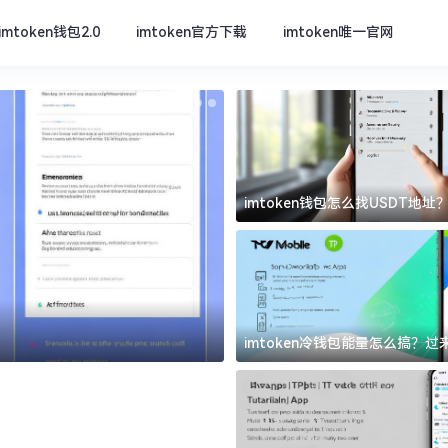
imtoken钱包2.0
imtoken官方下载
imtoken唯一官网
imtoken钱包怎么找USDT地
坑
imtoken官方下载
imtoken冷钱包能量怎么搞？
道