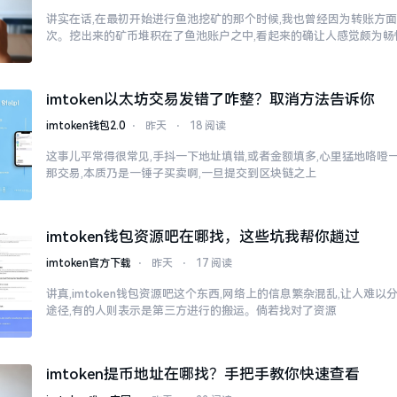
讲实在话,在最初开始进行鱼池挖矿的那个时候,我也曾经因为转账方
次。挖出来的矿币堆积在了鱼池账户之中,看起来的确让人感觉颇为畅
imtoken以太坊交易发错了咋整？取消方法告诉你
imtoken钱包2.0
⋅
昨天
⋅
18 阅读
这事儿平常得很常见,手抖一下地址填错,或者金额填多,心里猛地咯噔一下
那交易,本质乃是一锤子买卖啊,一旦提交到区块链之上
imtoken钱包资源吧在哪找，这些坑我帮你趟过
imtoken官方下载
⋅
昨天
⋅
17 阅读
讲真,imtoken钱包资源吧这个东西,网络上的信息繁杂混乱,让人难
途径,有的人则表示是第三方进行的搬运。倘若找对了资源
imtoken提币地址在哪找？手把手教你快速查看