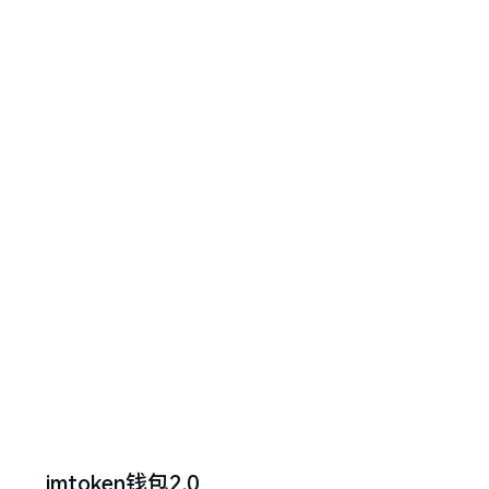
imtoken钱包2.0