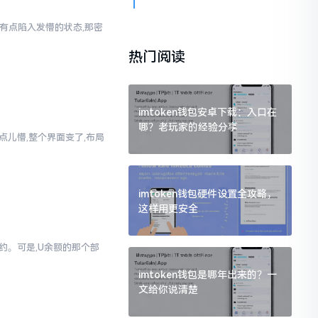
人有点陷入发懵的状态,那密
热门阅读
imtoken钱包安卓下载：入口在
哪？老玩家的经验分享
真有点儿懵,整个界面变了,布局
imtoken钱包硬件设置全攻略，
这样用更安全
简约。可是,U余额的那个部
imtoken钱包是哪年出来的？一
文给你说清楚