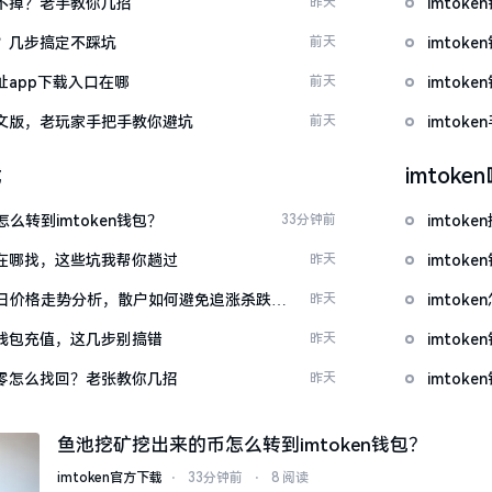
示关不掉？老手教你几招
昨天
imtok
去？几步搞定不踩坑
前天
imtok
网址app下载入口在哪
前天
imto
载中文版，老玩家手把手教你避坑
前天
imto
载
imtok
么转到imtoken钱包？
33分钟前
imto
源吧在哪找，这些坑我帮你趟过
昨天
imtok
日价格走势分析，散户如何避免追涨杀跌被
昨天
imto
en钱包充值，这几步别搞错
昨天
imto
产为零怎么找回？老张教你几招
昨天
imto
鱼池挖矿挖出来的币怎么转到imtoken钱包？
imtoken官方下载
⋅
33分钟前
⋅
8 阅读