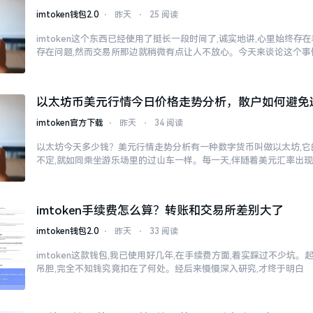
imtoken钱包2.0
⋅
昨天
⋅
25 阅读
imtoken这个东西已经使用了挺长一段时间了,诚实地讲,心里始终
存在问题,然而交易所那边就稍微有点让人不放心。今天来谈论这个事
以太坊币美元行情今日价格走势分析，散户如何避免
imtoken官方下载
⋅
昨天
⋅
34 阅读
以太坊今天多少钱？美元行情走势分析有一种数字货币叫做以太坊,它
不定,就如同乘坐游乐场里的过山车一样。每一天,伴随着美元汇率出
imtoken手续费怎么算？转账和交易所差别大了
imtoken钱包2.0
⋅
昨天
⋅
33 阅读
imtoken这款钱包,我已使用好几年,在手续费方面,着实踩过不少坑。
吊胆,完全不知钱究竟扣在了何处。经后来慢慢深入研究,才终于明白