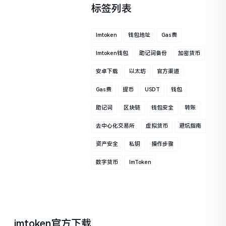
标签列表
Imtoken
钱包地址
Gas费
Imtoken钱包
助记词备份
加密货币
安卓下载
以太坊
官方渠道
Gas费
提币
USDT
钱包
助记词
区块链
钱包安全
转账
去中心化交易所
虚拟货币
避坑指南
资产安全
私钥
操作步骤
数字货币
ImToken
imtoken官方下载