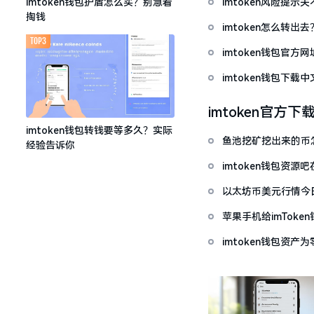
imtoken风险提
imtoken钱包护盾怎么买？别急着
掏钱
imtoken怎么转出
TOP3
imtoken钱包官方
imtoken钱包下
imtoken官方下
imtoken钱包转钱要等多久？实际
鱼池挖矿挖出来的币怎
经验告诉你
imtoken钱包资
以太坊币美元行情今
套牢
苹果手机给imTok
imtoken钱包资