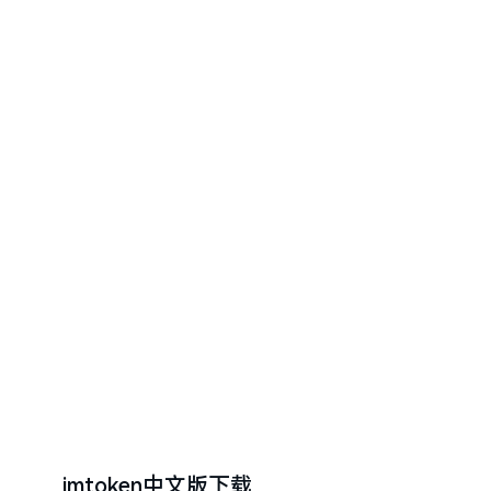
imtoken中文版下载