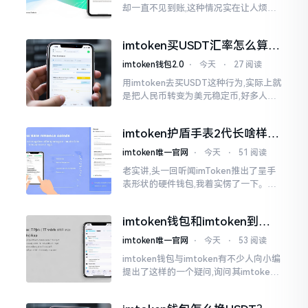
却一直不见到账,这种情况实在让人烦躁,
怒火中烧。我刚启用imtoken软件时,就
遇到过类似困扰,那时内心焦急,像被困在
imtoken买USDT汇率怎么算？
热锅上的蚂蚁,慌乱无措。
几点买最划算
imtoken钱包2.0
⋅
今天
⋅
27 阅读
用imtoken去买USDT这种行为,实际上就
是把人民币转变为美元稳定币,好多人在
首次进行购买时都陷入了困惑状态,界面
之中有着大量的数字,汇率呈现出忽高忽
imtoken护盾手表2代长啥样？
低的状况
真实上手体验分享
imtoken唯一官网
⋅
今天
⋅
51 阅读
老实讲,头一回听闻imToken推出了呈手
表形状的硬件钱包,我着实愣了一下。在c
rypto圈子里,玩硬件钱包的人数量不少,
然而做成手表样式的着实不多见。
imtoken钱包和imtoken到底
是不是一回事？看完就懂了
imtoken唯一官网
⋅
今天
⋅
53 阅读
imtoken钱包与imtoken有不少人向小编
提出了这样的一个疑问,询问其imtoken
钱包与imtoken是不是属于不同一的事
物。而实际上,这二者根本完完全全就是