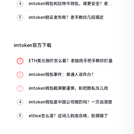
imtoken钱包和比特币钱包，谁更安全？老玩
家来聊聊
imtoken验证老失败？老手教你几招搞定
imtoken官方下载
ETH美元报价怎么看？老股民手把手教你盯盘
imtoken钱包事件：普通人该咋办？
imtoken钱包截屏要谨慎，别把隐私当儿戏
imtoken钱包是中国公司做的吗？一文说清楚
ethice怎么读？这词儿到底念啥，别搞错了