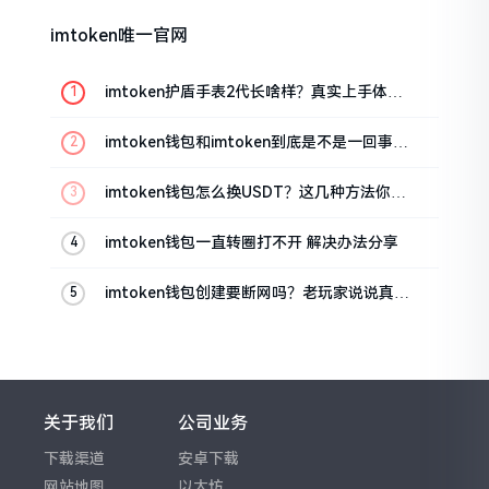
imtoken唯一官网
imtoken护盾手表2代长啥样？真实上手体验
分享
imtoken钱包和imtoken到底是不是一回事？
看完就懂了
imtoken钱包怎么换USDT？这几种方法你得
知道
imtoken钱包一直转圈打不开 解决办法分享
imtoken钱包创建要断网吗？老玩家说说真实
情况
关于我们
公司业务
下载渠道
安卓下载
网站地图
以太坊