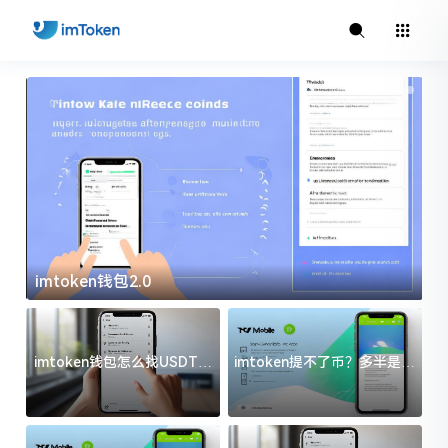
imtoken钱包2.0
i
imtoken钱包怎么找USDT地
imtoken提不了币？多半是这
址？三步搞定不踩坑
几件事没处理好