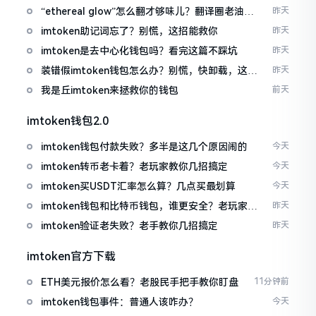
“ethereal glow”怎么翻才够味儿？翻译圈老油条
昨天
的私房话
imtoken助记词忘了？别慌，这招能救你
昨天
imtoken是去中心化钱包吗？看完这篇不踩坑
昨天
装错假imtoken钱包怎么办？别慌，快卸载，这几
昨天
招能救急
我是丘imtoken来拯救你的钱包
前天
imtoken钱包2.0
imtoken钱包付款失败？多半是这几个原因闹的
今天
imtoken转币老卡着？老玩家教你几招搞定
今天
imtoken买USDT汇率怎么算？几点买最划算
今天
imtoken钱包和比特币钱包，谁更安全？老玩家来
昨天
聊聊
imtoken验证老失败？老手教你几招搞定
昨天
imtoken官方下载
ETH美元报价怎么看？老股民手把手教你盯盘
11分钟前
imtoken钱包事件：普通人该咋办？
今天