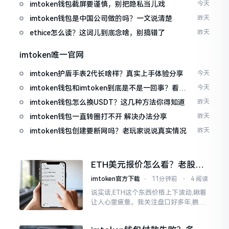
imtoken钱包截屏要谨慎，别把隐私当儿戏
今天
imtoken钱包是中国公司做的吗？一文说清楚
昨天
ethice怎么读？这词儿到底念啥，别搞错了
昨天
imtoken唯一官网
imtoken护盾手表2代长啥样？真实上手体验分享
今天
imtoken钱包和imtoken到底是不是一回事？看完
今天
就懂了
imtoken钱包怎么换USDT？这几种方法你得知道
昨天
imtoken钱包一直转圈打不开 解决办法分享
昨天
imtoken钱包创建要断网吗？老玩家说说真实情况
昨天
ETH美元报价怎么看？老股民
手把手教你盯盘
imtoken官方下载
⋅
11分钟前
⋅
4 阅读
说实话,ETH这个东西价格上下波动,瞅着
让人心里疲惫。我关注盘口好多年,瞧见
好多人询问“eth美元报价”,实际上重点并
非价格自身,而是你怎样去看待、如何做