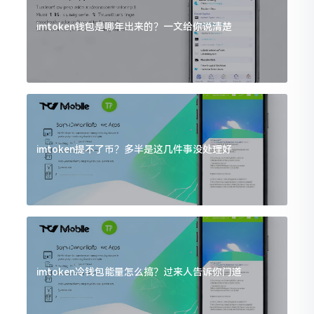
imtoken钱包是哪年出来的？一文给你说清楚
imtoken提不了币？多半是这几件事没处理好
imtoken冷钱包能量怎么搞？过来人告诉你门道