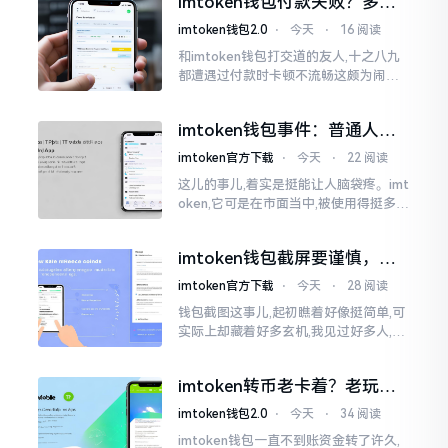
imtoken钱包付款失败？多半
判断。
是这几个原因闹的
imtoken钱包2.0
⋅
今天
⋅
16 阅读
和imtoken钱包打交道的友人,十之八九
都遭遇过付款时卡顿不流畅这颇为闹心
的状况。转账持续许久毫无反应,亦或是
直接弹出红色字体显示报错,情形令人焦
imtoken钱包事件：普通人该
急得连连跺脚。实际上讲
咋办？
imtoken官方下载
⋅
今天
⋅
22 阅读
这儿的事儿,着实是挺能让人脑袋疼。imt
oken,它可是在市面当中,被使用得挺多的
那种钱包。前段时间,它出现了一些状况
咧,好多人的资产,都跟着一块儿晃悠起来
imtoken钱包截屏要谨慎，别
把隐私当儿戏
imtoken官方下载
⋅
今天
⋅
28 阅读
钱包截图这事儿,起初瞧着好像挺简单,可
实际上却藏着好多玄机,我见过好多人,总
随手截钱包画面后,就随便发到朋友圈或
者群聊里,结果账号被盗,资产也没了,要晓
imtoken转币老卡着？老玩家
得
教你几招搞定
imtoken钱包2.0
⋅
今天
⋅
34 阅读
imtoken钱包一直不到账资金转了许久,