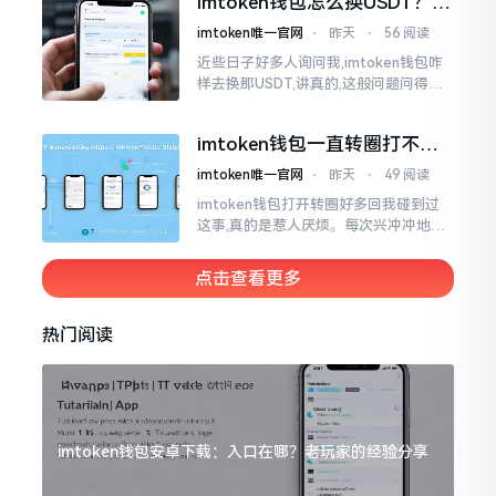
imtoken钱包怎么换USDT？这
同一个物品
几种方法你得知道
imtoken唯一官网
⋅
昨天
⋅
56 阅读
近些日子好多人询问我,imtoken钱包咋
样去换那USDT,讲真的,这般问题问得很
是实在。咱们那些普通之人玩币,最为头
疼之事便是怎样把各类代币换成USDT
imtoken钱包一直转圈打不开
解决办法分享
imtoken唯一官网
⋅
昨天
⋅
49 阅读
imtoken钱包打开转圈好多回我碰到过
这事,真的是惹人厌烦。每次兴冲冲地开
启imtoken,那个圈就开始不住地转呀转,
仿若永远没有尽头一样。针对这种情形,
点击查看更多
大家说法不尽相同
热门阅读
imtoken钱包安卓下载：入口在哪？老玩家的经验分享