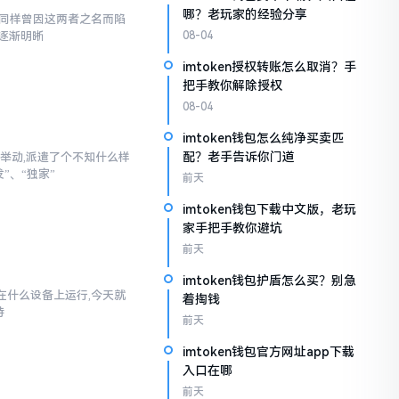
哪？老玩家的经验分享
,我同样曾因这两者之名而陷
逐渐明晰
08-04
imtoken授权转账怎么取消？手
把手教你解除授权
08-04
imtoken钱包怎么纯净买卖匹
配？老手告诉你门道
举动,派遣了个不知什么样
”、“独家”
前天
imtoken钱包下载中文版，老玩
家手把手教你避坑
前天
imtoken钱包护盾怎么买？别急
以在什么设备上运行,今天就
着掏钱
持
前天
imtoken钱包官方网址app下载
入口在哪
前天