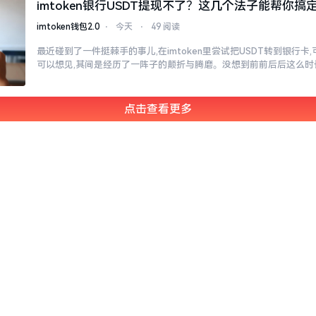
imtoken银行USDT提现不了？这几个法子能帮你搞
imtoken钱包2.0
⋅
今天
⋅
49 阅读
最近碰到了一件挺棘手的事儿,在imtoken里尝试把USDT转到银行卡
可以想见,其间是经历了一阵子的颠折与腾磨。没想到前前后后这么时
点击查看更多