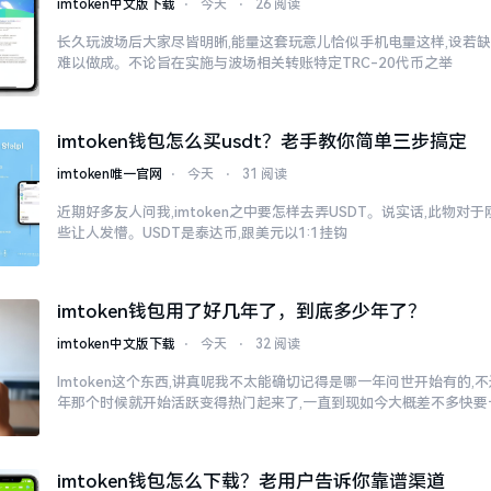
imtoken中文版下载
⋅
今天
⋅
26 阅读
长久玩波场后大家尽皆明晰,能量这套玩意儿恰似手机电量这样,设若缺
难以做成。不论旨在实施与波场相关转账特定TRC-20代币之举
imtoken钱包怎么买usdt？老手教你简单三步搞定
imtoken唯一官网
⋅
今天
⋅
31 阅读
近期好多友人问我,imtoken之中要怎样去弄USDT。说实话,此物
些让人发懵。USDT是泰达币,跟美元以1:1挂钩
imtoken钱包用了好几年了，到底多少年了？
imtoken中文版下载
⋅
今天
⋅
32 阅读
Imtoken这个东西,讲真呢我不太能确切记得是哪一年问世开始有的,不过
年那个时候就开始活跃变得热门起来了,一直到现如今大概差不多快要
imtoken钱包怎么下载？老用户告诉你靠谱渠道