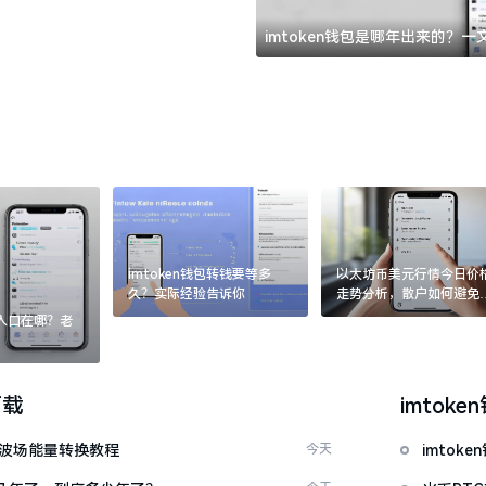
imtoken钱包是哪年出来的？
imtoken钱包转钱要等多
以太坊币美元行情今日价
久？实际经验告诉你
走势分析，散户如何避免
涨杀跌被套牢
：入口在哪？老
下载
imtoke
量 波场能量转换教程
今天
imto