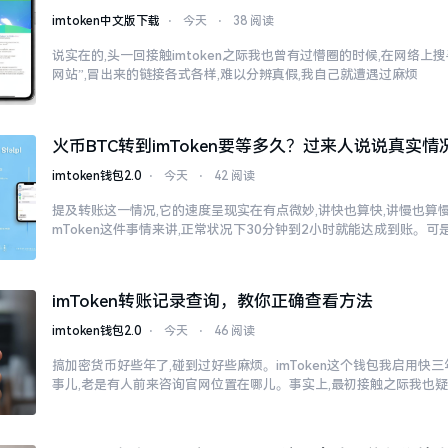
imtoken中文版下载
⋅
今天
⋅
38 阅读
说实在的,头一回接触imtoken之际我也曾有过懵圈的时候,在网络上搜寻“
网站”,冒出来的链接各式各样,难以分辨真假,我自己就遭遇过麻烦
火币BTC转到imToken要等多久？过来人说说真实情
imtoken钱包2.0
⋅
今天
⋅
42 阅读
提及转账这一情况,它的速度呈现实在有点微妙,讲快也算快,讲慢也算慢
mToken这件事情来讲,正常状况下30分钟到2小时就能达成到账。可
imToken转账记录查询，教你正确查看方法
imtoken钱包2.0
⋅
今天
⋅
46 阅读
搞加密货币好些年了,碰到过好些麻烦。imToken这个钱包我启用快
事儿,老是有人前来咨询官网位置在哪儿。事实上,最初接触之际我也