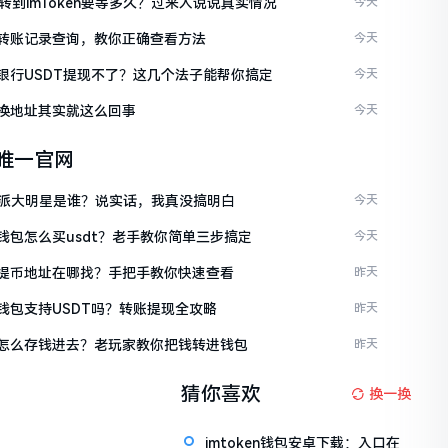
C转到imToken要等多久？过来人说说真实情况
今天
ken转账记录查询，教你正确查看方法
今天
ken银行USDT提现不了？这几个法子能帮你搞定
今天
en换地址其实就这么回事
今天
en唯一官网
派大明星是谁？说实话，我真没搞明白
今天
en钱包怎么买usdt？老手教你简单三步搞定
今天
ken提币地址在哪找？手把手教你快速查看
昨天
en钱包支持USDT吗？转账提现全攻略
昨天
ken怎么存钱进去？老玩家教你把钱转进钱包
昨天
猜你喜欢
换一换
imtoken钱包安卓下载：入口在