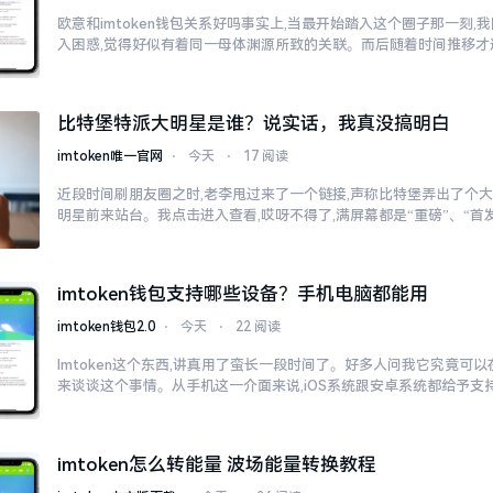
欧意和imtoken钱包关系好吗事实上,当最开始踏入这个圈子那一刻
入困惑,觉得好似有着同一母体渊源所致的关联。而后随着时间推移才
比特堡特派大明星是谁？说实话，我真没搞明白
imtoken唯一官网
⋅
今天
⋅
17 阅读
近段时间刷朋友圈之时,老李甩过来了一个链接,声称比特堡弄出了个大
明星前来站台。我点击进入查看,哎呀不得了,满屏幕都是“重磅”、“首发
imtoken钱包支持哪些设备？手机电脑都能用
imtoken钱包2.0
⋅
今天
⋅
22 阅读
Imtoken这个东西,讲真用了蛮长一段时间了。好多人问我它究竟可
来谈谈这个事情。从手机这一介面来说,iOS系统跟安卓系统都给予支
imtoken怎么转能量 波场能量转换教程