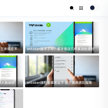
址？三步搞定不踩
imtoken提不了币？多半是这几件事没处理好
i
过来人告诉你门
imtoken钱包安卓怎么下 官方渠道避坑指南