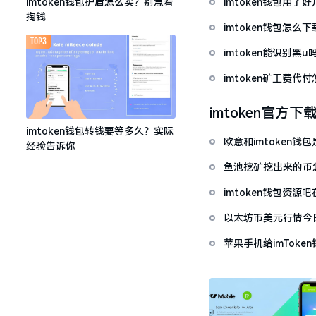
imtoken钱包用
imtoken钱包护盾怎么买？别急着
掏钱
imtoken钱包怎
TOP3
imtoken能识别黑
imtoken矿工费
imtoken官方下
imtoken钱包转钱要等多久？实际
欧意和imtoken
经验告诉你
鱼池挖矿挖出来的币怎
imtoken钱包资
以太坊币美元行情今
套牢
苹果手机给imTok