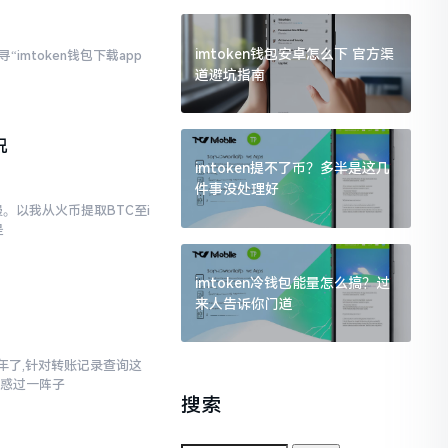
imtoken钱包安卓怎么下 官方渠
imtoken钱包下载app
道避坑指南
况
imtoken提不了币？多半是这几
件事没处理好
。以我从火币提取BTC至i
是
imtoken冷钱包能量怎么搞？过
来人告诉你门道
三年了,针对转账记录查询这
疑惑过一阵子
搜索