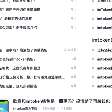
了好几年了，到底多少年了？
今天
火币BT
么下载？老用户告诉你靠谱渠道
今天
imTo
u吗？老玩家告诉你真相
今天
imto
代付怎么取消？老手教你几招
今天
imtok
载
imtok
钱包是一回事吗？搞清楚了再装钱包
31分钟前
比特堡特
么转到imtoken钱包？
今天
imtok
源吧在哪找，这些坑我帮你趟过
昨天
imto
日价格走势分析，散户如何避免追涨杀跌被
昨天
imtok
en钱包充值，这几步别搞错
昨天
imto
欧意和imtoken钱包是一回事吗？搞清楚了再装钱包
imtoken官方下载
⋅
31分钟前
⋅
12 阅读