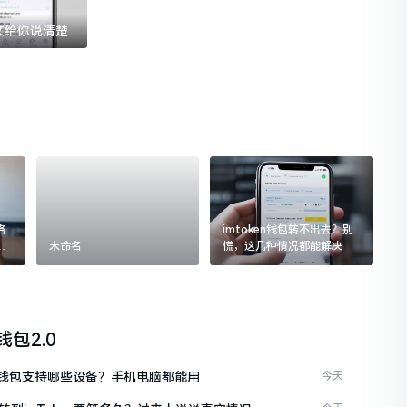
一文给你说清楚
格
imtoken钱包转不出去？别
追
未命名
慌，这几种情况都能解决
n钱包2.0
ken钱包支持哪些设备？手机电脑都能用
今天