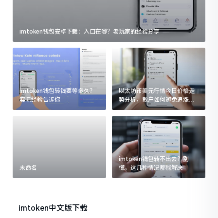
imtoken钱包安卓下载：入口在哪？老玩家的经验分享
imtoken钱包转钱要等多久？
以太坊币美元行情今日价格走
实际经验告诉你
势分析，散户如何避免追涨杀
跌被套牢
imtoken钱包转不出去？别
未命名
慌，这几种情况都能解决
imtoken中文版下载