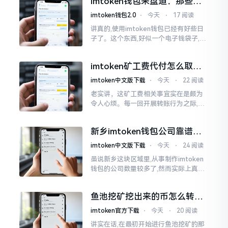
imtoken钱包来盘道：那些踩
据助记词来生成的,通俗讲
过的坑和保命招
imtoken钱包2.0
⋅
今天
⋅
17 阅读
讲真的,使用imtoken钱包已经有好些日
子了。这个东西,好似一个电子钱袋子,里
面装着你那些数字资产。有的人使用起
来一帆风顺、毫无阻碍,有的人使用起来
imtoken矿工费代付怎么取
却提心吊胆、神经紧绷。
消？老手教你几招
imtoken中文版下载
⋅
今天
⋅
22 阅读
老实讲，这矿工费相关事宜实在是颇为
令人心烦。每一回开展转账行为之际,就
好比投身于抽奖活动那样,压根没办法晓
得紧接着的下一秒会扣掉多少手续费。
新乡imtoken钱包公司靠谱
时隔多年
吗？普通人怎么避坑
imtoken中文版下载
⋅
今天
⋅
24 阅读
虽说新乡这块区域里,从事制作imtoken
钱包的公司数量较多了,然而实际上真正
值得信赖靠谱的却没几个。友人先前寻
觅过一家公司,表示那家公司声称能够给
鱼池挖矿挖出来的币怎么转到
予协助进行操作的
imtoken钱包？
imtoken官方下载
⋅
今天
⋅
20 阅读
讲实在话,在最初开始进行鱼池挖矿的那