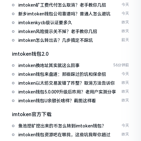
imtoken矿工费代付怎么取消？老手教你几招
今天
新乡imtoken钱包公司靠谱吗？普通人怎么避坑
今天
imtokenkycb级认证要多久
昨天
imtoken风险提示关不掉？老手教你几招
昨天
imtoken怎么转出去？几步搞定不踩坑
前天
imtoken钱包2.0
imtoken换地址其实就这么回事
56分钟前
imtoken钱包来盘道：那些踩过的坑和保命招
今天
imtoken以太坊交易发错了咋整？取消方法告诉你
昨天
imtoken钱包5.0.009升级后咋用？老用户实测分享
昨天
imtoken钱包U余额长啥样？截图这样看
昨天
imtoken官方下载
鱼池挖矿挖出来的币怎么转到imtoken钱包？
今天
imtoken钱包资源吧在哪找，这些坑我帮你趟过
昨天