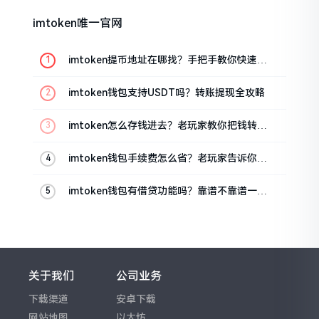
imtoken唯一官网
imtoken提币地址在哪找？手把手教你快速查
看
imtoken钱包支持USDT吗？转账提现全攻略
imtoken怎么存钱进去？老玩家教你把钱转进
钱包
imtoken钱包手续费怎么省？老玩家告诉你几
个实在招
imtoken钱包有借贷功能吗？靠谱不靠谱一文
说清楚
关于我们
公司业务
下载渠道
安卓下载
网站地图
以太坊