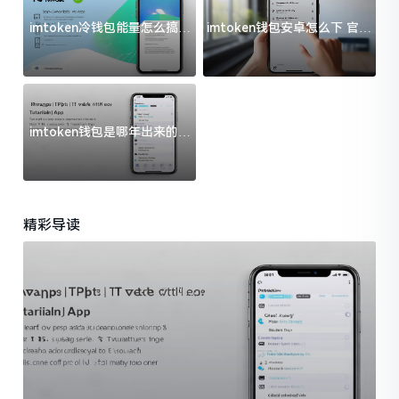
imtoken冷钱包能量怎么搞？
imtoken钱包安卓怎么下 官方
过来人告诉你门道
渠道避坑指南
imtoken钱包是哪年出来的？
一文给你说清楚
精彩导读