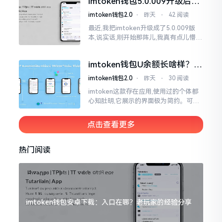
imtoken钱包5.0.009升级后咋
用？老用户实测分享
imtoken钱包2.0
⋅
昨天
⋅
42 阅读
最近,我把imtoken升级成了5.0.009版
本,说实话,刚开始那阵儿,我真有点儿懵,
整个界面变了,布局也重新排了,结果我想
找某些东西时,得绕两圈才能找到
imtoken钱包U余额长啥样？截
图这样看
imtoken钱包2.0
⋅
昨天
⋅
30 阅读
imtoken这款存在应用,使用过的个体都
心知肚明,它展示的界面极为简约。可是,
U余额的那个部分偶尔会致使人们的视觉
感受产生些许困惑。
点击查看更多
热门阅读
imtoken钱包安卓下载：入口在哪？老玩家的经验分享