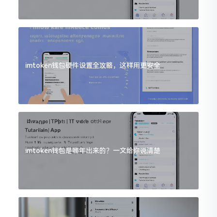
imtoken钱包硬件设置全攻略，这样用更安全
imtoken钱包是哪年出来的？一文给你说清楚