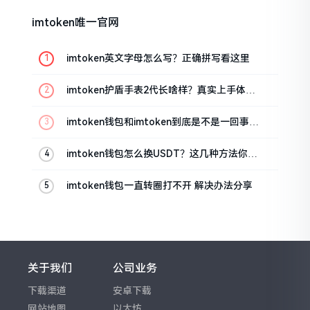
imtoken唯一官网
imtoken英文字母怎么写？正确拼写看这里
imtoken护盾手表2代长啥样？真实上手体验
分享
imtoken钱包和imtoken到底是不是一回事？
看完就懂了
imtoken钱包怎么换USDT？这几种方法你得
知道
imtoken钱包一直转圈打不开 解决办法分享
关于我们
公司业务
下载渠道
安卓下载
网站地图
以太坊