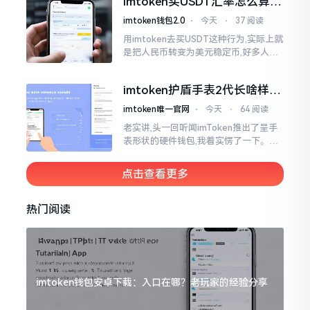
imtoken买USDT汇率怎么算？
热锅上的蚂蚁,慌乱无措。
几点买最划算
imtoken钱包2.0
⋅
今天
⋅
37 阅读
用imtoken去买USDT这种行为,实际上就
是把人民币转变为美元稳定币,好多人在
首次进行购买时都陷入了困惑状态,界面
之中有着大量的数字,汇率呈现出忽高忽
imtoken护盾手表2代长啥样？
低的状况
真实上手体验分享
imtoken唯一官网
⋅
今天
⋅
64 阅读
老实讲,头一回听闻imToken推出了呈手
表形状的硬件钱包,我着实愣了一下。在c
rypto圈子里,玩硬件钱包的人数量不少,
然而做成手表样式的着实不多见。
点击查看更多
热门阅读
imtoken钱包安卓下载：入口在哪？老玩家的经验分享