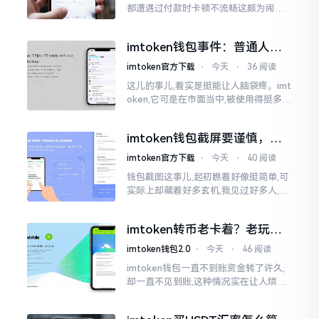
都遭遇过付款时卡顿不流畅这颇为闹心
的状况。转账持续许久毫无反应,亦或是
直接弹出红色字体显示报错,情形令人焦
imtoken钱包事件：普通人该
急得连连跺脚。实际上讲
咋办？
imtoken官方下载
⋅
今天
⋅
36 阅读
这儿的事儿,着实是挺能让人脑袋疼。imt
oken,它可是在市面当中,被使用得挺多的
那种钱包。前段时间,它出现了一些状况
咧,好多人的资产,都跟着一块儿晃悠起来
imtoken钱包截屏要谨慎，别
把隐私当儿戏
imtoken官方下载
⋅
今天
⋅
40 阅读
钱包截图这事儿,起初瞧着好像挺简单,可
实际上却藏着好多玄机,我见过好多人,总
随手截钱包画面后,就随便发到朋友圈或
者群聊里,结果账号被盗,资产也没了,要晓
imtoken转币老卡着？老玩家
得
教你几招搞定
imtoken钱包2.0
⋅
今天
⋅
46 阅读
imtoken钱包一直不到账资金转了许久,
却一直不见到账,这种情况实在让人烦躁,
怒火中烧。我刚启用imtoken软件时,就
遇到过类似困扰,那时内心焦急,像被困在