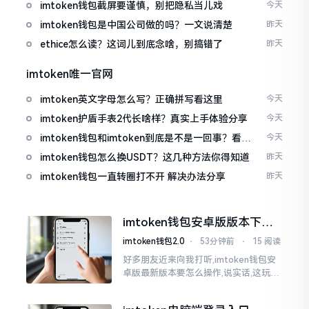
imtoken钱包截屏要谨慎，别把隐私当儿戏
今天
imtoken钱包是中国公司做的吗？一文说清楚
昨天
ethice怎么读？这词儿到底念啥，别搞错了
昨天
imtoken唯一官网
imtoken英文字母怎么写？正确拼写看这里
今天
imtoken护盾手表2代长啥样？真实上手体验分享
今天
imtoken钱包和imtoken到底是不是一回事？看完
今天
就懂了
imtoken钱包怎么换USDT？这几种方法你得知道
昨天
imtoken钱包一直转圈打不开 解决办法分享
昨天
imtoken钱包安卓版版本下载
安装教程
imtoken钱包2.0
⋅
53分钟前
⋅
15 阅读
好多朋友近来向我打听,imtoken钱包安
卓版最新版本要怎么操作,说实话,这玩意
儿要是熟练掌握了,还挺方便的。我用它
都快两年了,从1.8版本一直跟到现在的2.