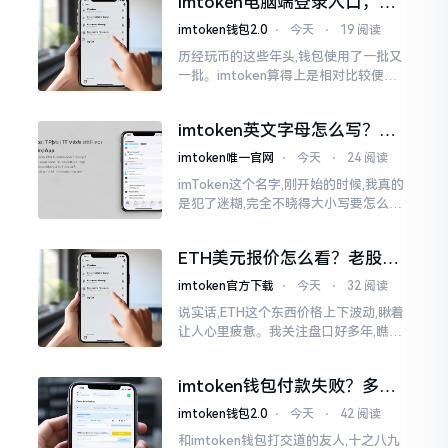
imtoken电脑端登录入口，地
0版本
址在这里
imtoken钱包2.0
⋅
今天
⋅
19 阅读
历经玩币的这些年头,钱包使用了一批又
一批。imtoken算得上是相对比较便于
使用的，在手机上运用起来没有问题,然
而有时想要就着大屏幕瞧瞧资产状况,那
imtoken英文字母怎么写？正
就得去寻觅电脑端的入口。
确拼写看这里
imtoken唯一官网
⋅
今天
⋅
24 阅读
imToken这个名字,刚开始的时候,我真的
是犯了迷糊,完全不晓得大小写要怎么去
处置。在网络上搜寻了一阵后,发觉各种
各样的写法都有,有的写成IMTOKEN
ETH美元报价怎么看？老股民
手把手教你盯盘
imtoken官方下载
⋅
今天
⋅
32 阅读
说实话,ETH这个东西价格上下波动,瞅着
让人心里疲惫。我关注盘口好多年,瞧见
好多人询问“eth美元报价”,实际上重点并
非价格自身,而是你怎样去看待、如何做
imtoken钱包付款失败？多半
判断。
是这几个原因闹的
imtoken钱包2.0
⋅
今天
⋅
42 阅读
和imtoken钱包打交道的友人,十之八九