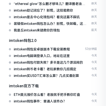
“ethereal glow”怎么翻才够味儿？翻译圈老油条
昨天
的私房话
imtoken助记词忘了？别慌，这招能救你
昨天
imtoken是去中心化钱包吗？看完这篇不踩坑
昨天
装错假imtoken钱包怎么办？别慌，快卸载，这几
昨天
招能救急
我是丘imtoken来拯救你的钱包
前天
imtoken钱包2.0
imtoken钱包安卓版版本下载安装教程
53分钟前
imtoken电脑端登录入口，地址在这里
今天
imtoken钱包付款失败？多半是这几个原因闹的
今天
imtoken转币老卡着？老玩家教你几招搞定
今天
imtoken买USDT汇率怎么算？几点买最划算
今天
imtoken官方下载
ETH美元报价怎么看？老股民手把手教你盯盘
今天
imtoken钱包事件：普通人该咋办？
今天