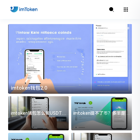
imtoken钱包2.0
i
imtoken钱包怎么找USDT地
imtoken提不了币？多半是这
址？三步搞定不踩坑
几件事没处理好