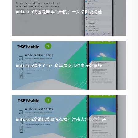
imtoken钱包是哪年出来的？一文给你说清楚
imtoken提不了币？多半是这几件事没处理好
imtoken冷钱包能量怎么搞？过来人告诉你门道