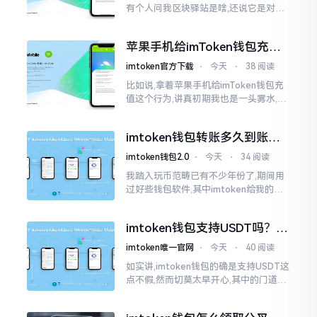
有个人问我区块驿站是啥,还说它是对标
美元的ETH,说实在的,刚开始的时候我也
犯难,这词听起来可挺吓人的。之后我翻
苹果手机给imToken钱包充
找了些资料
值，这几步别搞错
imtoken官方下载
⋅
今天
⋅
38 阅读
比如说,拿着苹果手机给imToken钱包充
值这个行为,讲真初期我也是一头雾水,搞
不清楚状况。在安卓系统上,简单直接复
制地址便大功告成,然而到了iPhone这儿
imtoken钱包转账多久到账？
一文说清楚
imtoken钱包2.0
⋅
今天
⋅
34 阅读
我踏入玩币范畴已有不少年份了,期间用
过好些钱包软件,其中imtoken给我的整
体感受还算过得去。然而,它有个小毛病,
就是交易时,确认时间常常不太稳
imtoken钱包支持USDT吗？转
账提现全攻略
imtoken唯一官网
⋅
今天
⋅
40 阅读
如实讲,imtoken钱包的确是支持USDT这
点不假,然而切莫太早开心,其中的门道是
相当多的。好多人觉得装上了钱包就能
够随意进行转账操作,可结果要么是手续