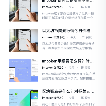
imtoken钱包交易所靠不靠
谱？老玩家说说心里话
imtoken钱包2.0
⋅
今天
⋅
16 阅读
imtoken这个东西已经使用了挺长一段
时间了,诚实地讲,心里始终存在着一个疙
瘩。钱包本身不存在问题,然而交易所那
边就稍微有点让人不放心。今天来谈论
以太坊币美元行情今日价格走
这个事情
势分析，散户如何避免追涨杀
imtoken官方下载
⋅
今天
⋅
23 阅读
跌被套牢
以太坊今天多少钱？美元行情走势分析
有一种数字货币叫做以太坊,它的价格走
势那叫一个起伏不定,就如同乘坐游乐场
里的过山车一样。每一天,伴随着美元汇
imtoken手续费怎么算？转账
率出现的一点点波动
和交易所差别大了
imtoken钱包2.0
⋅
今天
⋅
25 阅读
imtoken这款钱包,我已使用好几年,在手
续费方面,着实踩过不少坑。起初使用时,
每次转账,都提心吊胆,完全不知钱究竟扣
在了何处。经后来慢慢深入研究,才终于
区块驿站是什么？对标美元的
明白
ETH到底咋回事
imtoken钱包2.0
⋅
今天
⋅
35 阅读
我在币圈那可是折腾好些年了,前些日子