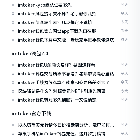
imtokenkycb级认证要多久
今天
imtoken风险提示关不掉？老手教你几招
今天
imtoken怎么转出去？几步搞定不踩坑
昨天
imtoken钱包官方网址app下载入口在哪
昨天
imtoken钱包下载中文版，老玩家手把手教你避坑
昨天
imtoken钱包2.0
imtoken钱包U余额长啥样？截图这样看
今天
imtoken钱包交易所靠不靠谱？老玩家说说心里话
今天
imtoken手续费怎么算？转账和交易所差别大了
今天
区块驿站是什么？对标美元的ETH到底咋回事
今天
imtoken钱包转账多久到账？一文说清楚
今天
imtoken官方下载
以太坊币美元行情今日价格走势分析，散户如何避
今天
免追涨杀跌被套牢
苹果手机给imToken钱包充值，这几步别搞错
今天