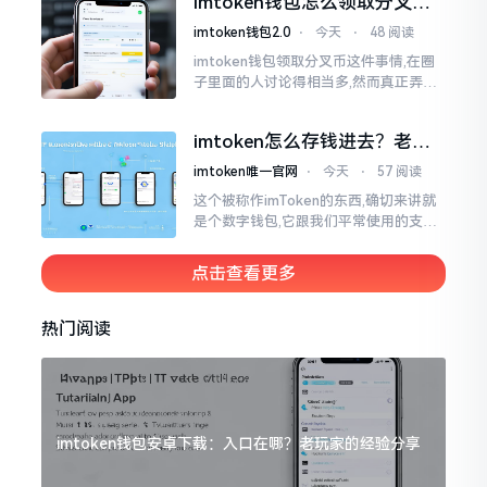
imtoken钱包怎么领取分叉
费高得主子心疼
币？老手教你避坑
imtoken钱包2.0
⋅
今天
⋅
48 阅读
imtoken钱包领取分叉币这件事情,在圈
子里面的人讨论得相当多,然而真正弄明
白的人并没有几个。分叉币实际上就是
从原链fork出来的新的币种
imtoken怎么存钱进去？老玩
家教你把钱转进钱包
imtoken唯一官网
⋅
今天
⋅
57 阅读
这个被称作imToken的东西,确切来讲就
是个数字钱包,它跟我们平常使用的支付
宝、微信有所不同,其本身没办法直接进
行“充值”。好多人在初次接触玩弄它的
点击查看更多
时候都会陷入困惑
热门阅读
imtoken钱包安卓下载：入口在哪？老玩家的经验分享