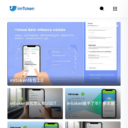
imtoken钱包2.0
i
imtoken钱包怎么找USDT地
imtoken提不了币？多半是这
址？三步搞定不踩坑
几件事没处理好