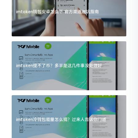
imtoken钱包安卓怎么下 官方渠道避坑指南
imtoken提不了币？多半是这几件事没处理好
imtoken冷钱包能量怎么搞？过来人告诉你门道