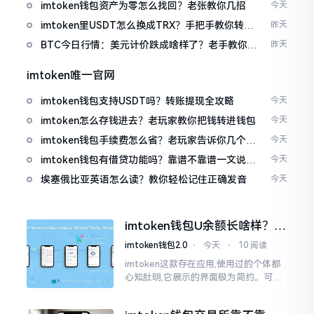
imtoken钱包资产为零怎么找回？老张教你几招
今天
imtoken里USDT怎么换成TRX？手把手教你转成
昨天
波场币
BTC今日行情：美元计价跌成啥样了？老手教你咋
昨天
看
imtoken唯一官网
imtoken钱包支持USDT吗？转账提现全攻略
今天
imtoken怎么存钱进去？老玩家教你把钱转进钱包
今天
imtoken钱包手续费怎么省？老玩家告诉你几个实
今天
在招
imtoken钱包有借贷功能吗？靠谱不靠谱一文说清
今天
楚
埃塞俄比亚英语怎么读？教你轻松记住正确发音
今天
imtoken钱包U余额长啥样？截
图这样看
imtoken钱包2.0
⋅
今天
⋅
10 阅读
imtoken这款存在应用,使用过的个体都
心知肚明,它展示的界面极为简约。可是,
U余额的那个部分偶尔会致使人们的视觉
感受产生些许困惑。