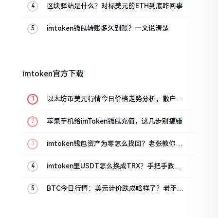
区块驿站是什么？对标美元的ETH到底咋回事
imtoken钱包转账多久到账？一文说清楚
imtoken官方下载
以太坊币美元行情今日价格走势分析，散户如
何避免追涨杀跌被套牢
苹果手机给imToken钱包充值，这几步别搞错
imtoken钱包资产为零怎么找回？老张教你几
招
imtoken里USDT怎么换成TRX？手把手教你
转成波场币
BTC今日行情：美元计价跌成啥样了？老手教
你咋看