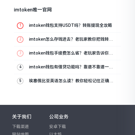
imtoken唯一官网
imtoken钱包支持USDT吗？转账提现全攻略
imtoken怎么存钱进去？老玩家教你把钱转进
钱包
imtoken钱包手续费怎么省？老玩家告诉你几
个实在招
imtoken钱包有借贷功能吗？靠谱不靠谱一文
说清楚
埃塞俄比亚英语怎么读？教你轻松记住正确发
音
关于我们
公司业务
下载渠道
安卓下载
网站地图
以太坊