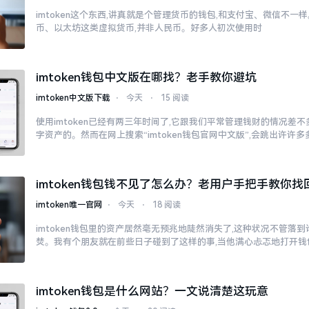
imtoken这个东西,讲真就是个管理货币的钱包,和支付宝、微信不
币、以太坊这类虚拟货币,并非人民币。好多人初次使用时
imtoken钱包中文版在哪找？老手教你避坑
imtoken中文版下载
⋅
今天
⋅
15 阅读
使用imtoken已经有两三年时间了,它跟我们平常管理钱财的情况差
字资产的。然而在网上搜索“imtoken钱包官网中文版”,会跳出许许
imtoken钱包钱不见了怎么办？老用户手把手教你找
imtoken唯一官网
⋅
今天
⋅
18 阅读
imtoken钱包里的资产居然毫无预兆地陡然消失了,这种状况不管落
焚。我有个朋友就在前些日子碰到了这样的事,当他满心忐忑地打开钱
imtoken钱包是什么网站？一文说清楚这玩意