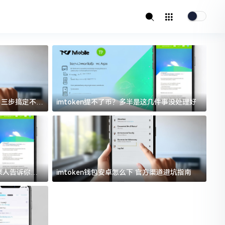
址？三步搞定不踩
imtoken提不了币？多半是这几件事没处理好
i
过来人告诉你门
imtoken钱包安卓怎么下 官方渠道避坑指南