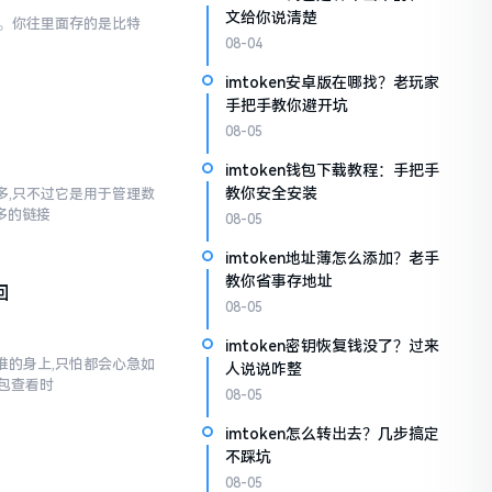
文给你说清楚
一样。你往里面存的是比特
08-04
imtoken安卓版在哪找？老玩家
手把手教你避开坑
08-05
imtoken钱包下载教程：手把手
教你安全安装
不多,只不过它是用于管理数
多多的链接
08-05
imtoken地址薄怎么添加？老手
教你省事存地址
回
08-05
imtoken密钥恢复钱没了？过来
到谁的身上,只怕都会心急如
人说说咋整
包查看时
08-05
imtoken怎么转出去？几步搞定
不踩坑
08-05