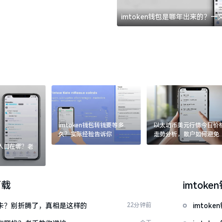
imtoken钱包是哪年出来的？
imtoken钱包转钱要等多
以太坊币美元行情今日价
久？实际经验告诉你
走势分析，散户如何避免
涨杀跌被套牢
：入口在哪？老
下载
imtoke
银行卡？别折腾了，真相是这样的
22分钟前
imto