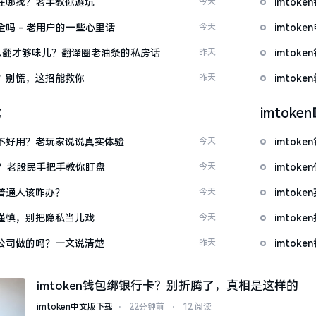
文版在哪找？老手教你避坑
今天
imto
安全吗 - 老用户的一些心里话
今天
imto
ow”怎么翻才够味儿？翻译圈老油条的私房话
昨天
imto
忘了？别慌，这招能救你
昨天
imto
载
imtok
底好不好用？老玩家说说真实体验
今天
imto
看？老股民手把手教你盯盘
今天
imto
：普通人该咋办？
今天
imto
屏要谨慎，别把隐私当儿戏
今天
imto
中国公司做的吗？一文说清楚
昨天
imtok
imtoken钱包绑银行卡？别折腾了，真相是这样的
imtoken中文版下载
⋅
22分钟前
⋅
12 阅读