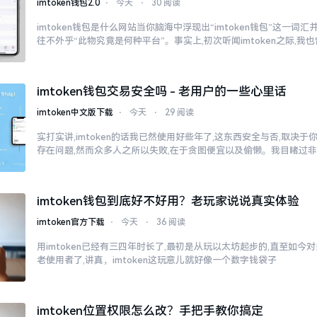
imtoken钱包2.0
⋅
今天
⋅
30 阅读
imtoken钱包是什么网站当你脑海中浮现出“imtoken钱包”这一词
往不外乎“此物究竟是何种平台”。事实上,初次听闻imtoken之际,我
imtoken钱包交易安全吗 - 老用户的一些心里话
imtoken中文版下载
⋅
今天
⋅
29 阅读
实打实讲,imtoken的话我已然使用好些年了,这东西安全与否,取决
存在问题,然而众多人之所以失败,在于贪图便宜以及偷懒。我目睹过
imtoken钱包到底好不好用？老玩家说说真实体验
imtoken官方下载
⋅
今天
⋅
36 阅读
用imtoken已经有三四年时长了,最初是从玩以太坊起步的,直至如今
老使用者了,讲真，imtoken这玩意儿就好像一个数字钱袋子
imtoken位置权限怎么改？手把手教你搞定