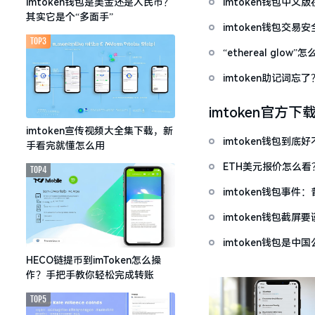
imtoken钱包中
imtoken钱包是美金还是人民币？
其实它是个“多面手”
imtoken钱包交易
TOP3
“ethereal gl
imtoken助记词
imtoken官方下
imtoken宣传视频大全集下载，新
imtoken钱包到
手看完就懂怎么用
ETH美元报价怎么
TOP4
imtoken钱包事件
imtoken钱包截
imtoken钱包是
HECO链提币到imToken怎么操
作？手把手教你轻松完成转账
TOP5