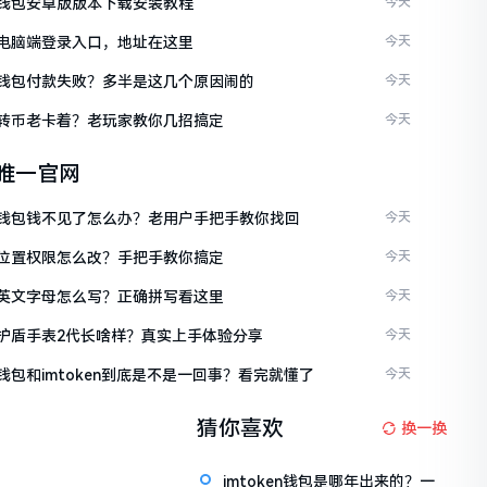
ken钱包安卓版版本下载安装教程
今天
ken电脑端登录入口，地址在这里
今天
ken钱包付款失败？多半是这几个原因闹的
今天
ken转币老卡着？老玩家教你几招搞定
今天
en唯一官网
ken钱包钱不见了怎么办？老用户手把手教你找回
今天
ken位置权限怎么改？手把手教你搞定
今天
ken英文字母怎么写？正确拼写看这里
今天
ken护盾手表2代长啥样？真实上手体验分享
今天
en钱包和imtoken到底是不是一回事？看完就懂了
今天
猜你喜欢
换一换
imtoken钱包是哪年出来的？一