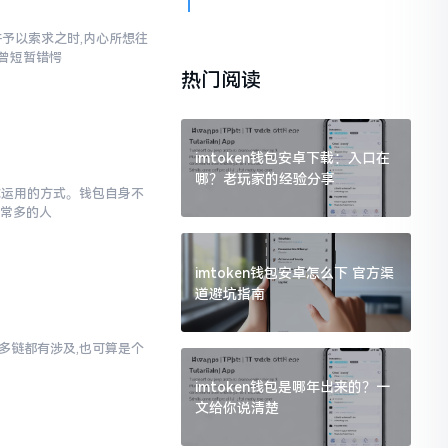
汇并予以索求之时,内心所想往
也曾短暂错愕
热门阅读
imtoken钱包安卓下载：入口在
哪？老玩家的经验分享
于你运用的方式。钱包自身不
非常多的人
imtoken钱包安卓怎么下 官方渠
道避坑指南
对多链都有涉及,也可算是个
imtoken钱包是哪年出来的？一
文给你说清楚