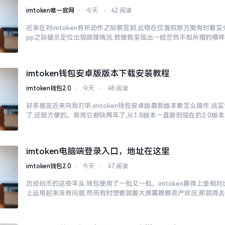
imtoken唯一官网
⋅
今天
⋅
42 阅读
近来在对imtoken有所动作之际察觉到,此物在位置权限方面有时着
pp之际提示定位出现故障情况,致使我呈现出一脸茫然不知所措的模
imtoken钱包安卓版版本下载安装教程
imtoken钱包2.0
⋅
今天
⋅
48 阅读
好多朋友近来向我打听,imtoken钱包安卓版最新版本要怎么操作,说
了,还挺方便的。我用它都快两年了,从1.8版本一直跟到现在的2.0版本
imtoken电脑端登录入口，地址在这里
imtoken钱包2.0
⋅
今天
⋅
47 阅读
历经玩币的这些年头,钱包使用了一批又一批。imtoken算得上是相
上运用起来没有问题,然而有时想要就着大屏幕瞧瞧资产状况,那就得