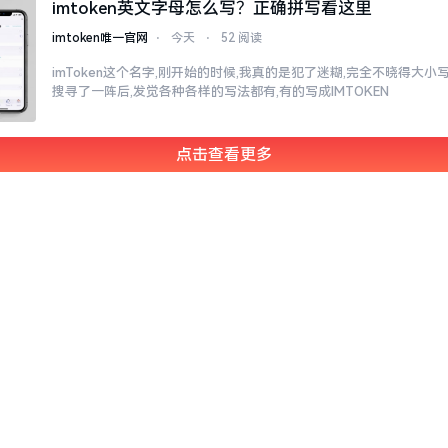
imtoken英文字母怎么写？正确拼写看这里
imtoken唯一官网
⋅
今天
⋅
52 阅读
imToken这个名字,刚开始的时候,我真的是犯了迷糊,完全不晓得大
搜寻了一阵后,发觉各种各样的写法都有,有的写成IMTOKEN
点击查看更多