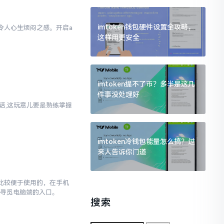
imtoken钱包硬件设置全攻略，
实令人心生烦闷之感。开启a
这样用更安全
样
imtoken提不了币？多半是这几
件事没处理好
实话,这玩意儿要是熟练掌握
imtoken冷钱包能量怎么搞？过
来人告诉你门道
对比较便于使用的，在手机
去寻觅电脑端的入口。
搜索