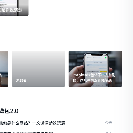
一文给你说清楚
格
imtoken钱包转不出去？别
追
未命名
慌，这几种情况都能解决
n钱包2.0
ken钱包是什么网站？一文说清楚这玩意
今天