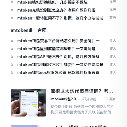
imtoken钱包切换钱包，几步搞定不踩坑
昨天
imtoken充钱没到账怎么办？老用户教你几招
昨天
imtoken一键转账用不了？别慌，这几个办法试试
前天
imtoken唯一官网
imtoken钱包交易平台网站怎么用？安全吗？一文
今天
讲清真实功能
imtoken钱包里到底能装哪些币？一文讲清楚
昨天
imtoken钱包APP进不去？别慌，这几种方法帮你
昨天
快速解决
imtoken钱包到底收不收手续费？一文给你说清楚
昨天
imtoken钱包eos权限怎么管 EOS钱包权限设置方
昨天
法
摩根以太坊代币靠谱吗？老股
民说几句掏心话
imtoken钱包2.0
⋅
47分钟前
⋅
13 阅读
现今这个时候,随便哪一个规模较大的机
构,只要是和区块链有了关联,就能够借着
势头炒作出来一波行情。摩根这个名称
一旦出现