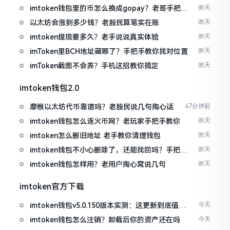
imtoken钱包里的币怎么换成gopay？老哥手把手
昨天
教你
以太坊会涨到多少钱？老股民算笔实在账
昨天
imtoken提现要多久？老手说说真实体验
昨天
imToken里BCH地址藏哪了？手把手教你找对位置
昨天
imToken截图不会弄？手机这招教你搞定
昨天
imtoken钱包2.0
摩根以太坊代币靠谱吗？老股民说几句掏心话
47分钟前
imtoken钱包怎么连火币网？老玩家手把手教你
昨天
imtoken怎么删旧地址 老手教你清理钱包
昨天
imtoken钱包不小心删除了，还能找回吗？手把手
昨天
教你恢复
imtoken钱包怎样用？老用户掏心窝说几句
昨天
imtoken官方下载
imtoken钱包v5.0.150版本实测：这更新到底值不
今天
值得升
imtoken钱包怎么注销？卸载后你的资产还在吗
今天