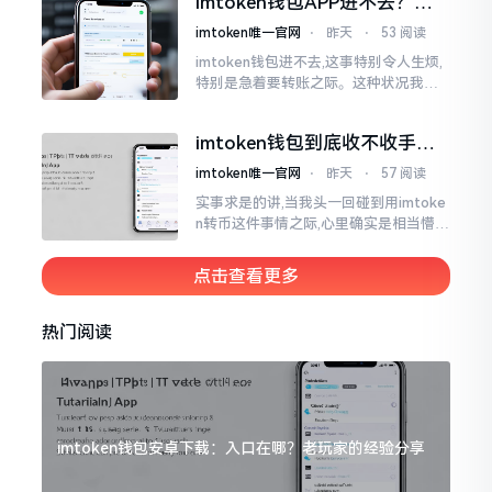
imtoken钱包APP进不去？别
放置在那里会占据一定的空间。
慌，这几种方法帮你快速解决
imtoken唯一官网
⋅
昨天
⋅
53 阅读
imtoken钱包进不去,这事特别令人生烦,
特别是急着要转账之际。这种状况我遭
遇过好多回,费了好大劲最终才弄好。实
际上大多情形并非是什么严重问题
imtoken钱包到底收不收手续
费？一文给你说清楚
imtoken唯一官网
⋅
昨天
⋅
57 阅读
实事求是的讲,当我头一回碰到用imtoke
n转币这件事情之际,心里确实是相当懵懂
的。每一次着手转账行动之时,系统都会
给出需要缴纳gas费的提示,这使得我格
点击查看更多
外疑惑
热门阅读
imtoken钱包安卓下载：入口在哪？老玩家的经验分享