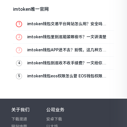
imtoken唯一官网
imtoken钱包交易平台网站怎么用？安全吗？
一文讲清真实功能
imtoken钱包里到底能装哪些币？一文讲清楚
imtoken钱包APP进不去？别慌，这几种方法
帮你快速解决
imtoken钱包到底收不收手续费？一文给你说
清楚
imtoken钱包eos权限怎么管 EOS钱包权限设
置方法
关于我们
公司业务
下载渠道
安卓下载
网站地图
以太坊