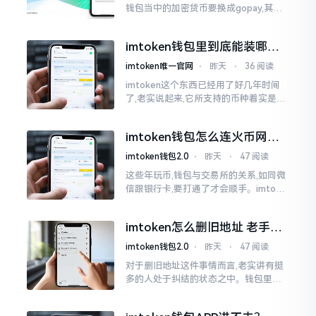
钱包当中的加密货币要换成gopay,其间
的确得绕几个弯子,不过也并非是什么难
事。我先前也被这问题折腾得相当够呛
imtoken钱包里到底能装哪些
币？一文讲清楚
imtoken唯一官网
⋅
昨天
⋅
36 阅读
imtoken这个东西已经用了好几年时间
了,老实说起来,它所支持的币种着实是非
常多的,可不是什么币种都能够进行存储
的。好多人初次使用这个钱包,一打开看
imtoken钱包怎么连火币网？
到各种币种布满屏幕后
老玩家手把手教你
imtoken钱包2.0
⋅
昨天
⋅
47 阅读
这些年玩币,钱包与交易所的关系,如同微
信跟银行卡,要打通了才会顺手。imtoke
n与火币网这两样东西,好多人傻傻区分得
不清晰。简而言之,imtoken是属于你的
imtoken怎么删旧地址 老手教
钱包
你清理钱包
imtoken钱包2.0
⋅
昨天
⋅
47 阅读
对于删旧地址这件事情而言,老实讲有挺
多的人处于纠结的状态之中。钱包里面
地址数量增多之后看着会显得杂乱无章,
其中有些地址还是以往胡乱填写而成的,