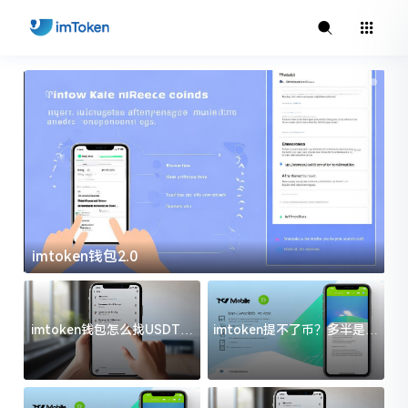
imtoken钱包2.0
i
imtoken钱包怎么找USDT地
imtoken提不了币？多半是这
址？三步搞定不踩坑
几件事没处理好