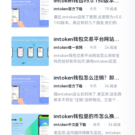
imtoken钱包v5.0.150版本实
测：这更新到底值不值得升
imtoken官方下载
⋅
今天
⋅
19 阅读
最近,imtoken迎来了更新,此更新为v5.0.
150版本。身边有好几个朋友,他们热衷
于玩币,都纷纷询问这一版本到底怎样。
说实话,此次版本改动幅度不算大
imtoken钱包交易平台网站怎
么用？安全吗？一文讲清真实
imtoken唯一官网
⋅
今天
⋅
24 阅读
功能
imtoken钱包交易平台网站怎么用安全
吗历经好些年玩币,使用imtoken后觉得
还算可以,然而也存在他人批评它有时卡
顿得让人受不了。实际上,此钱包自身并
imtoken钱包怎么注销？卸载
非交易平台
后你的资产还在吗
imtoken官方下载
⋅
今天
⋅
34 阅读
搞imtoken这么长时间了,老实讲,这东西
根本不存在“注销”这种情况。它是个去
中心化的钱包,私钥助记词全都在你自己
手中握着,服务器那边根本不存储你的物
imtoken钱包里的币怎么换成
件。你想要注销?
gopay？老哥手把手教你
imtoken中文版下载
⋅
昨天
⋅
34 阅读
老实讲,这问题问得颇为实在。imtoken