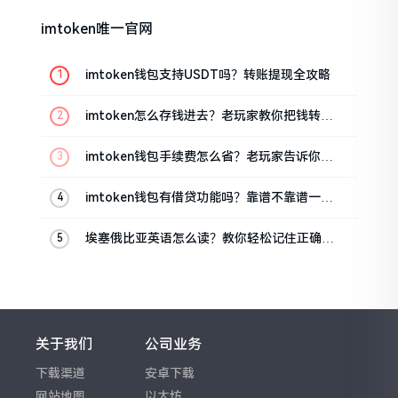
imtoken唯一官网
imtoken钱包支持USDT吗？转账提现全攻略
imtoken怎么存钱进去？老玩家教你把钱转进
钱包
imtoken钱包手续费怎么省？老玩家告诉你几
个实在招
imtoken钱包有借贷功能吗？靠谱不靠谱一文
说清楚
埃塞俄比亚英语怎么读？教你轻松记住正确发
音
关于我们
公司业务
下载渠道
安卓下载
网站地图
以太坊