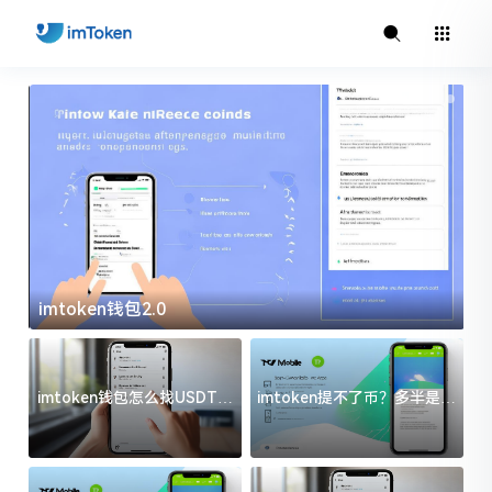
imtoken钱包2.0
i
imtoken钱包怎么找USDT地
imtoken提不了币？多半是这
址？三步搞定不踩坑
几件事没处理好