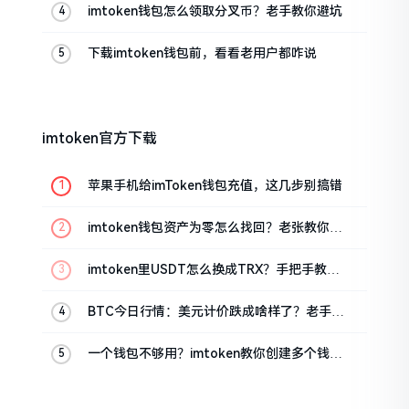
imtoken钱包怎么领取分叉币？老手教你避坑
下载imtoken钱包前，看看老用户都咋说
imtoken官方下载
苹果手机给imToken钱包充值，这几步别搞错
imtoken钱包资产为零怎么找回？老张教你几
招
imtoken里USDT怎么换成TRX？手把手教你
转成波场币
BTC今日行情：美元计价跌成啥样了？老手教
你咋看
一个钱包不够用？imtoken教你创建多个钱包
管理资产