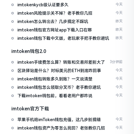
imtokenkycb级认证要多久
今天
imtoken风险提示关不掉？老手教你几招
今天
imtoken怎么转出去？几步搞定不踩坑
昨天
imtoken钱包官方网址app下载入口在哪
昨天
imtoken钱包下载中文版，老玩家手把手教你避坑
昨天
imtoken钱包2.0
imtoken手续费怎么算？转账和交易所差别大了
3分钟前
区块驿站是什么？对标美元的ETH到底咋回事
今天
imtoken钱包转账多久到账？一文说清楚
今天
imtoken钱包怎么领取分叉币？老手教你避坑
今天
下载imtoken钱包前，看看老用户都咋说
今天
imtoken官方下载
苹果手机给imToken钱包充值，这几步别搞错
今天
imtoken钱包资产为零怎么找回？老张教你几招
今天