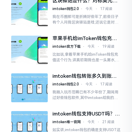
区块驿站是什么？对标美元的
明白
ETH到底咋回事
imtoken钱包2.0
⋅
今天
⋅
17 阅读
我在币圈那可是折腾好些年了,前些日子
有个人问我区块驿站是啥,还说它是对标
美元的ETH,说实在的,刚开始的时候我也
犯难,这词听起来可挺吓人的。之后我翻
苹果手机给imToken钱包充
找了些资料
值，这几步别搞错
imtoken官方下载
⋅
今天
⋅
19 阅读
比如说,拿着苹果手机给imToken钱包充
值这个行为,讲真初期我也是一头雾水,搞
不清楚状况。在安卓系统上,简单直接复
制地址便大功告成,然而到了iPhone这儿
imtoken钱包转账多久到账？
一文说清楚
imtoken钱包2.0
⋅
今天
⋅
17 阅读
我踏入玩币范畴已有不少年份了,期间用
过好些钱包软件,其中imtoken给我的整
体感受还算过得去。然而,它有个小毛病,
就是交易时,确认时间常常不太稳
imtoken钱包支持USDT吗？转
账提现全攻略
imtoken唯一官网
⋅
今天
⋅
21 阅读
如实讲,imtoken钱包的确是支持USDT这