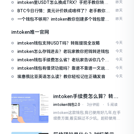
imtoken里USDT怎么换成TRX？手把手教你转成
昨天
波场币
BTC今日行情：美元计价跌成啥样了？老手教你咋
昨天
看
一个钱包不够用？imtoken教你创建多个钱包管理
昨天
资产
imtoken唯一官网
imtoken钱包支持USDT吗？转账提现全攻略
今天
imtoken怎么存钱进去？老玩家教你把钱转进钱包
今天
imtoken钱包手续费怎么省？老玩家告诉你几个实
今天
在招
imtoken钱包有借贷功能吗？靠谱不靠谱一文说清
今天
楚
埃塞俄比亚英语怎么读？教你轻松记住正确发音
今天
imtoken手续费怎么算？转账
和交易所差别大了
imtoken钱包2.0
⋅
3分钟前
⋅
5 阅读
imtoken这款钱包,我已使用好几年,在手
续费方面,着实踩过不少坑。起初使用时,
每次转账,都提心吊胆,完全不知钱究竟扣
在了何处。经后来慢慢深入研究,才终于