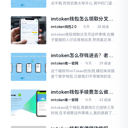
点不假,然而切莫太早开心,其中的门道是
相当多的。好多人觉得装上了钱包就能
够随意进行转账操作,可结果要么是手续
imtoken钱包怎么领取分叉
费高得主子心疼
币？老手教你避坑
imtoken钱包2.0
⋅
今天
⋅
28 阅读
imtoken钱包领取分叉币这件事情,在圈
子里面的人讨论得相当多,然而真正弄明
白的人并没有几个。分叉币实际上就是
从原链fork出来的新的币种
imtoken怎么存钱进去？老玩
家教你把钱转进钱包
imtoken唯一官网
⋅
今天
⋅
39 阅读
这个被称作imToken的东西,确切来讲就
是个数字钱包,它跟我们平常使用的支付
宝、微信有所不同,其本身没办法直接进
行“充值”。好多人在初次接触玩弄它的
imtoken钱包手续费怎么省？
时候都会陷入困惑
老玩家告诉你几个实在招
imtoken唯一官网
⋅
今天
⋅
43 阅读
imtoken这个钱包,我使用它已经快三年
时间,在手续费这件事情上,真的是踩了好
多坑。刚开始的那段时间,每次进行转账
的时候,都会心疼得一直嘬牙花子