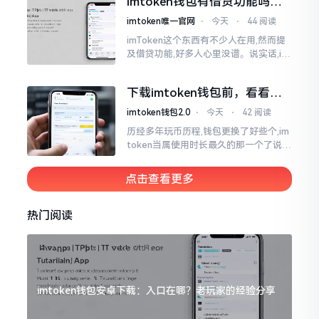
imtoken钱包有借贷功能吗？
靠谱不靠谱一文说清楚
imtoken唯一官网
⋅
今天
⋅
44 阅读
imToken这个东西有不少人在用,然而提
及借贷功能,好多人心里没谱。说实话,im
Token自身是个钱包,并非银行,它不会直
接发放贷款。它里面接入了一些DeFi协
下载imtoken钱包前，看看老
议
用户都咋说
imtoken钱包2.0
⋅
今天
⋅
42 阅读
历经多年玩币历程,钱包更换了好些个,im
token当属使用时长最久的那一个了说实
话,有关imtoken钱包app的下载这一情
况
点击查看更多
热门阅读
imtoken钱包安卓下载：入口在哪？老玩家的经验分享