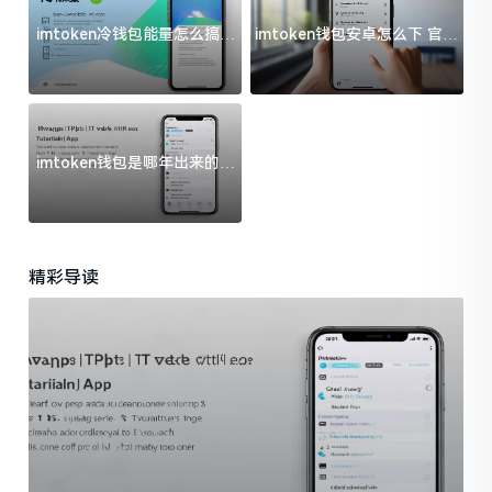
imtoken冷钱包能量怎么搞？
imtoken钱包安卓怎么下 官方
过来人告诉你门道
渠道避坑指南
imtoken钱包是哪年出来的？
一文给你说清楚
精彩导读