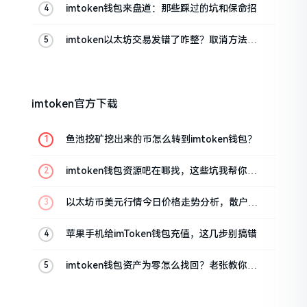
imtoken钱包来盘道：那些踩过的坑和保命招
imtoken以太坊交易发错了咋整？取消方法告
诉你
imtoken官方下载
鱼池挖矿挖出来的币怎么转到imtoken钱包？
imtoken钱包资源吧在哪找，这些坑我帮你趟
过
以太坊币美元行情今日价格走势分析，散户如
何避免追涨杀跌被套牢
苹果手机给imToken钱包充值，这几步别搞错
imtoken钱包资产为零怎么找回？老张教你几
招