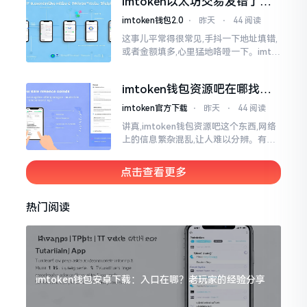
imtoken以太坊交易发错了咋
为畅快
整？取消方法告诉你
imtoken钱包2.0
⋅
昨天
⋅
44 阅读
这事儿平常得很常见,手抖一下地址填错,
或者金额填多,心里猛地咯噔一下。imto
ken里的以太坊那交易,本质乃是一锤子
买卖啊,一旦提交到区块链之上
imtoken钱包资源吧在哪找，
这些坑我帮你趟过
imtoken官方下载
⋅
昨天
⋅
44 阅读
讲真,imtoken钱包资源吧这个东西,网络
上的信息繁杂混乱,让人难以分辨。有的
人声称那是官方途径,有的人则表示是第
三方进行的搬运。倘若找对了资源
点击查看更多
热门阅读
imtoken钱包安卓下载：入口在哪？老玩家的经验分享