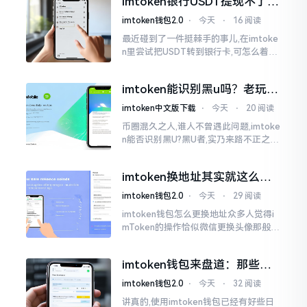
imtoken银行USDT提现不了？
我也疑惑过一阵子
这几个法子能帮你搞定
imtoken钱包2.0
⋅
今天
⋅
16 阅读
最近碰到了一件挺棘手的事儿,在imtoke
n里尝试把USDT转到银行卡,可怎么着都
没法成功提现,可以想见,其间是经历了一
阵子的颠折与腾磨。没想到前前后后这
imtoken能识别黑u吗？老玩家
么时长
告诉你真相
imtoken中文版下载
⋅
今天
⋅
20 阅读
币圈混久之人,谁人不曾遇此问题,imtoke
n能否识别黑U?黑U者,实乃来路不正之钱
耳,或涉诈骗关联某一些,或有洗钱相关某
一类,诸多之人害怕收黑U致己惹于麻烦
imtoken换地址其实就这么回
事
imtoken钱包2.0
⋅
今天
⋅
29 阅读
imtoken钱包怎么更换地址众多人觉得i
mToken的操作恰似微信更换头像那般简
便,唯有直接点一下便可轻易完成。可是
实际情形并非这样,imToken的地址是依
imtoken钱包来盘道：那些踩
据助记词来生成的,通俗讲
过的坑和保命招
imtoken钱包2.0
⋅
今天
⋅
32 阅读
讲真的,使用imtoken钱包已经有好些日