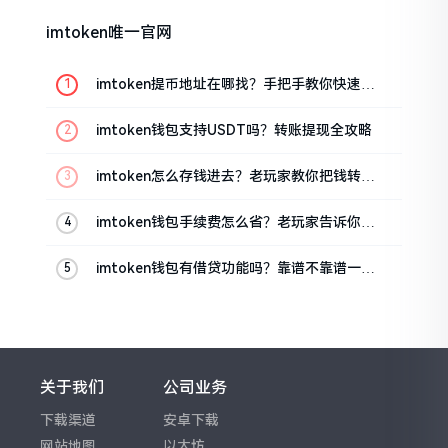
imtoken唯一官网
imtoken提币地址在哪找？手把手教你快速查
看
imtoken钱包支持USDT吗？转账提现全攻略
imtoken怎么存钱进去？老玩家教你把钱转进
钱包
imtoken钱包手续费怎么省？老玩家告诉你几
个实在招
imtoken钱包有借贷功能吗？靠谱不靠谱一文
说清楚
关于我们
公司业务
下载渠道
安卓下载
网站地图
以太坊