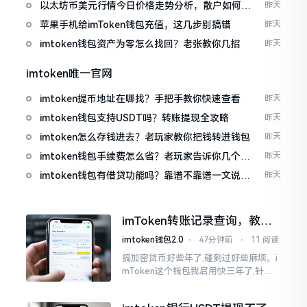
以太坊币美元行情今日价格走势分析，散户如何避
昨天
免追涨杀跌被套牢
苹果手机给imToken钱包充值，这几步别搞错
昨天
imtoken钱包资产为零怎么找回？老张教你几招
昨天
imtoken唯一官网
imtoken提币地址在哪找？手把手教你快速查看
昨天
imtoken钱包支持USDT吗？转账提现全攻略
昨天
imtoken怎么存钱进去？老玩家教你把钱转进钱包
昨天
imtoken钱包手续费怎么省？老玩家告诉你几个实
昨天
在招
imtoken钱包有借贷功能吗？靠谱不靠谱一文说清
昨天
楚
imToken转账记录查询，教你
正确查看方法
imtoken钱包2.0
⋅
47分钟前
⋅
11 阅读
搞加密货币好些年了,碰到过好些麻烦。i
mToken这个钱包我启用快三年了,针对
转账记录查询这事儿,老是有人前来咨询
官网位置在哪儿。事实上,最初接触之际