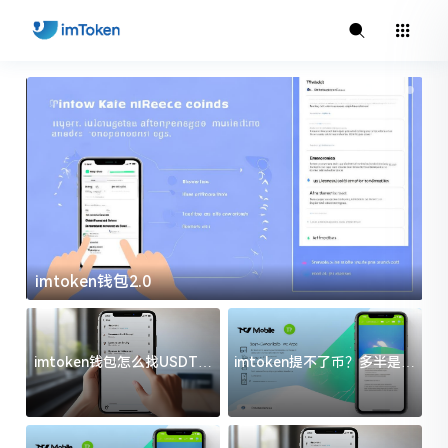
imtoken钱包2.0
i
imtoken钱包怎么找USDT地
imtoken提不了币？多半是这
址？三步搞定不踩坑
几件事没处理好