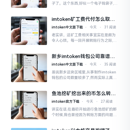
子了。这个东西,好似一个电子钱袋子,里
面装着你那些数字资产。有的人使用起
来一帆风顺、毫无阻碍,有的人使用起来
imtoken矿工费代付怎么取
却提心吊胆、神经紧绷。
消？老手教你几招
imtoken中文版下载
⋅
今天
⋅
31 阅读
老实讲，这矿工费相关事宜实在是颇为
令人心烦。每一回开展转账行为之际,就
好比投身于抽奖活动那样,压根没办法晓
得紧接着的下一秒会扣掉多少手续费。
新乡imtoken钱包公司靠谱
时隔多年
吗？普通人怎么避坑
imtoken中文版下载
⋅
今天
⋅
35 阅读
虽说新乡这块区域里,从事制作imtoken
钱包的公司数量较多了,然而实际上真正
值得信赖靠谱的却没几个。友人先前寻
觅过一家公司,表示那家公司声称能够给
鱼池挖矿挖出来的币怎么转到
予协助进行操作的
imtoken钱包？
imtoken官方下载
⋅
今天
⋅
27 阅读
讲实在话,在最初开始进行鱼池挖矿的那
个时候,我也曾经因为转账方面的问题而
被卡住了好多次。挖出来的矿币堆积在
了鱼池账户之中,看起来的确让人感觉颇