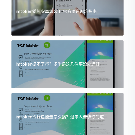
imtoken钱包安卓怎么下 官方渠道避坑指南
imtoken提不了币？多半是这几件事没处理好
imtoken冷钱包能量怎么搞？过来人告诉你门道