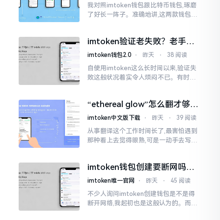
我对照imtoken钱包跟比特币钱包,琢磨
了好长一阵子。准确地讲,这两款钱包我
都用过,它们各有独特特性。imtoken是
多链钱包,能支持多种数字货币,界面设计
imtoken验证老失败？老手教
挺美观
你几招搞定
imtoken钱包2.0
⋅
昨天
⋅
38 阅读
自使用imtoken这么长时间以来,验证失
败这般状况着实令人烦闷不已。有时急
切地想要进行转账操作,却偏偏卡在验证
那一流程环节,致使整个人的状态都低落
“ethereal glow”怎么翻才够味
至极点。
儿？翻译圈老油条的私房话
imtoken中文版下载
⋅
昨天
⋅
39 阅读
从事翻译这个工作时间长了,最害怕遇到
那种看上去觉得眼熟,可是一动手去写就
毫无头绪的词汇。“etherealglow”就是
很典型的例子。你去查阅词典
imtoken钱包创建要断网吗？
老玩家说说真实情况
imtoken唯一官网
⋅
昨天
⋅
45 阅读
不少人询问imtoken创建钱包是不是得
断开网络,我起初也是这般认为的。而后
使用了好些年才发觉,此种说法略微有些