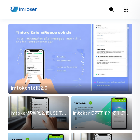
imtoken钱包2.0
i
imtoken钱包怎么找USDT地
imtoken提不了币？多半是这
址？三步搞定不踩坑
几件事没处理好