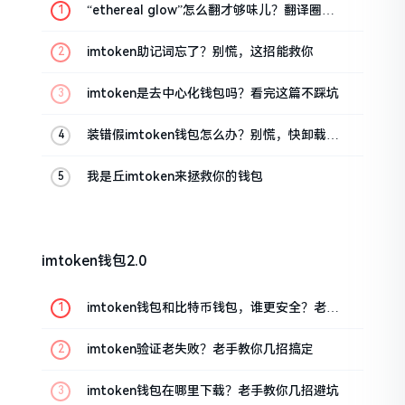
“ethereal glow”怎么翻才够味儿？翻译圈老
油条的私房话
imtoken助记词忘了？别慌，这招能救你
imtoken是去中心化钱包吗？看完这篇不踩坑
装错假imtoken钱包怎么办？别慌，快卸载，
这几招能救急
我是丘imtoken来拯救你的钱包
imtoken钱包2.0
imtoken钱包和比特币钱包，谁更安全？老玩
家来聊聊
imtoken验证老失败？老手教你几招搞定
imtoken钱包在哪里下载？老手教你几招避坑