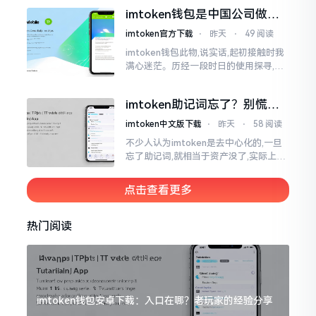
夸张了。断网创建主要是为了防范中间
imtoken钱包是中国公司做的
人攻击
吗？一文说清楚
imtoken官方下载
⋅
昨天
⋅
49 阅读
imtoken钱包此物,说实话,起初接触时我
满心迷茫。历经一段时日的使用探寻,我
才渐渐揭开其面纱,明晰其实际状况。原
来,这款钱包乃中国团队打造,其创始人为
imtoken助记词忘了？别慌，
李鹏
这招能救你
imtoken中文版下载
⋅
昨天
⋅
58 阅读
不少人认为imtoken是去中心化的,一旦
忘了助记词,就相当于资产没了,实际上这
笔账不能如此来算,重点在于你的设备是
否还存在。假设你的手机没丢,且一直处
点击查看更多
于网络连接状态
热门阅读
imtoken钱包安卓下载：入口在哪？老玩家的经验分享