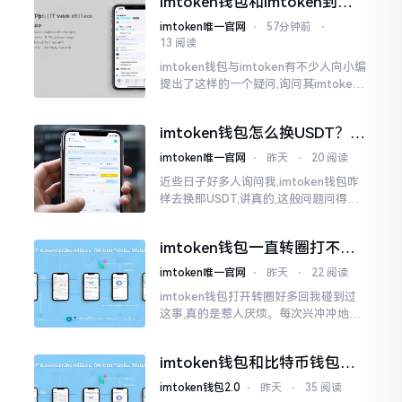
imtoken钱包和imtoken到底
是不是一回事？看完就懂了
imtoken唯一官网
⋅
57分钟前
⋅
13 阅读
imtoken钱包与imtoken有不少人向小编
提出了这样的一个疑问,询问其imtoken
钱包与imtoken是不是属于不同一的事
物。而实际上,这二者根本完完全全就是
imtoken钱包怎么换USDT？这
同一个物品
几种方法你得知道
imtoken唯一官网
⋅
昨天
⋅
20 阅读
近些日子好多人询问我,imtoken钱包咋
样去换那USDT,讲真的,这般问题问得很
是实在。咱们那些普通之人玩币,最为头
疼之事便是怎样把各类代币换成USDT
imtoken钱包一直转圈打不开
解决办法分享
imtoken唯一官网
⋅
昨天
⋅
22 阅读
imtoken钱包打开转圈好多回我碰到过
这事,真的是惹人厌烦。每次兴冲冲地开
启imtoken,那个圈就开始不住地转呀转,
仿若永远没有尽头一样。针对这种情形,
imtoken钱包和比特币钱包，
大家说法不尽相同
谁更安全？老玩家来聊聊
imtoken钱包2.0
⋅
昨天
⋅
35 阅读