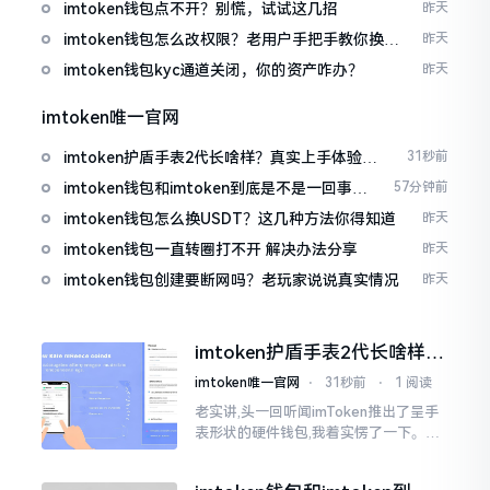
imtoken钱包点不开？别慌，试试这几招
昨天
imtoken钱包怎么改权限？老用户手把手教你换主
昨天
人
imtoken钱包kyc通道关闭，你的资产咋办？
昨天
imtoken唯一官网
imtoken护盾手表2代长啥样？真实上手体验分
31秒前
享
imtoken钱包和imtoken到底是不是一回事？
57分钟前
看完就懂了
imtoken钱包怎么换USDT？这几种方法你得知道
昨天
imtoken钱包一直转圈打不开 解决办法分享
昨天
imtoken钱包创建要断网吗？老玩家说说真实情况
昨天
imtoken护盾手表2代长啥样？
真实上手体验分享
imtoken唯一官网
⋅
31秒前
⋅
1 阅读
老实讲,头一回听闻imToken推出了呈手
表形状的硬件钱包,我着实愣了一下。在c
rypto圈子里,玩硬件钱包的人数量不少,
然而做成手表样式的着实不多见。