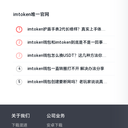
imtoken唯一官网
imtoken护盾手表2代长啥样？真实上手体验
分享
imtoken钱包和imtoken到底是不是一回事？
看完就懂了
imtoken钱包怎么换USDT？这几种方法你得
知道
imtoken钱包一直转圈打不开 解决办法分享
imtoken钱包创建要断网吗？老玩家说说真实
情况
关于我们
公司业务
下载渠道
安卓下载