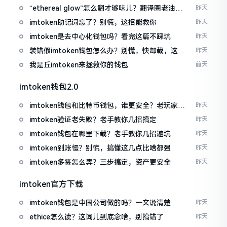
“ethereal glow”怎么翻才够味儿？翻译圈老油条
昨天
的私房话
imtoken助记词忘了？别慌，这招能救你
昨天
imtoken是去中心化钱包吗？看完这篇不踩坑
昨天
装错假imtoken钱包怎么办？别慌，快卸载，这几
昨天
招能救急
我是丘imtoken来拯救你的钱包
前天
imtoken钱包2.0
imtoken钱包和比特币钱包，谁更安全？老玩家来
昨天
聊聊
imtoken验证老失败？老手教你几招搞定
昨天
imtoken钱包在哪里下载？老手教你几招避坑
昨天
imtoken到账慢？别慌，搞懂这几点比啥都强
昨天
imtoken多签怎么弄？三步搞定，资产更安全
昨天
imtoken官方下载
imtoken钱包是中国公司做的吗？一文说清楚
昨天
ethice怎么读？这词儿到底念啥，别搞错了
昨天