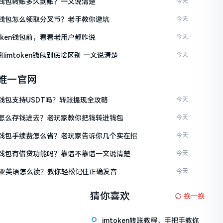
ken钱包转账多久到账？一文说清楚
今天
ken钱包怎么领取分叉币？老手教你避坑
今天
token钱包前，看看老用户都咋说
今天
en和imtoken钱包到底啥区别 一文说清楚
今天
en唯一官网
en钱包支持USDT吗？转账提现全攻略
今天
ken怎么存钱进去？老玩家教你把钱转进钱包
今天
ken钱包手续费怎么省？老玩家告诉你几个实在招
今天
ken钱包有借贷功能吗？靠谱不靠谱一文说清楚
今天
亚英语怎么读？教你轻松记住正确发音
今天
猜你喜欢
换一换
imtoken转账教程，手把手教你