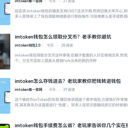
imtoken唯一官网
⋅
今天
⋅
21 阅读
如实讲,imtoken钱包的确是支持USDT这点不假,然而切莫太早开心
多人觉得装上了钱包就能够随意进行转账操作,可结果要么是手续费高
imtoken钱包怎么领取分叉币？老手教你避坑
imtoken钱包2.0
⋅
今天
⋅
28 阅读
imtoken钱包领取分叉币这件事情,在圈子里面的人讨论得相当多,
个。分叉币实际上就是从原链fork出来的新的币种
imtoken怎么存钱进去？老玩家教你把钱转进钱包
imtoken唯一官网
⋅
今天
⋅
39 阅读
这个被称作imToken的东西,确切来讲就是个数字钱包,它跟我们平
同,其本身没办法直接进行“充值”。好多人在初次接触玩弄它的时候都
imtoken钱包手续费怎么省？老玩家告诉你几个实在