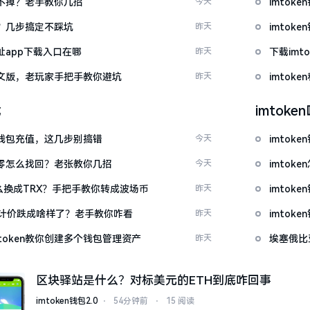
示关不掉？老手教你几招
今天
imto
去？几步搞定不踩坑
昨天
imto
网址app下载入口在哪
昨天
下载im
载中文版，老玩家手把手教你避坑
昨天
imtok
载
imtok
en钱包充值，这几步别搞错
今天
imtok
产为零怎么找回？老张教你几招
今天
imto
T怎么换成TRX？手把手教你转成波场币
昨天
imto
元计价跌成啥样了？老手教你咋看
昨天
imto
token教你创建多个钱包管理资产
昨天
埃塞俄比
区块驿站是什么？对标美元的ETH到底咋回事
imtoken钱包2.0
⋅
54分钟前
⋅
15 阅读