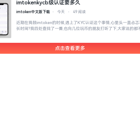
imtokenkycb级认证要多久
imtoken中文版下载
⋅
今天
⋅
49 阅读
近期在捣鼓imtoken的时候,遇上了KYC认证这个事情,心里头一直
长时间?我四处查找了一番,也向几位玩币的朋友打听了下,大家说的都
点击查看更多