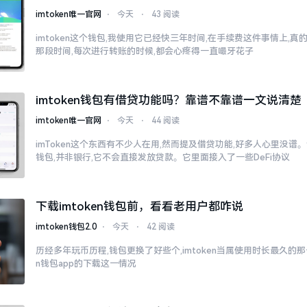
imtoken唯一官网
⋅
今天
⋅
43 阅读
imtoken这个钱包,我使用它已经快三年时间,在手续费这件事情上,
那段时间,每次进行转账的时候,都会心疼得一直嘬牙花子
imtoken钱包有借贷功能吗？靠谱不靠谱一文说清楚
imtoken唯一官网
⋅
今天
⋅
44 阅读
imToken这个东西有不少人在用,然而提及借贷功能,好多人心里没谱。说
钱包,并非银行,它不会直接发放贷款。它里面接入了一些DeFi协议
下载imtoken钱包前，看看老用户都咋说
imtoken钱包2.0
⋅
今天
⋅
42 阅读
历经多年玩币历程,钱包更换了好些个,imtoken当属使用时长最久的那一
n钱包app的下载这一情况