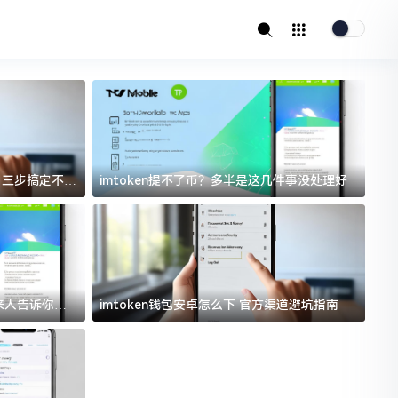
址？三步搞定不踩
imtoken提不了币？多半是这几件事没处理好
i
过来人告诉你门
imtoken钱包安卓怎么下 官方渠道避坑指南