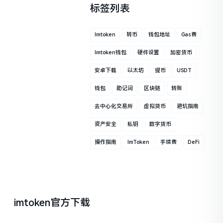
标签列表
Imtoken
转币
钱包地址
Gas费
Imtoken钱包
硬件设置
加密货币
安卓下载
以太坊
提币
USDT
钱包
助记词
区块链
转账
去中心化交易所
虚拟货币
避坑指南
资产安全
私钥
数字货币
操作指南
ImToken
手续费
DeFi
imtoken官方下载