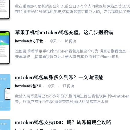
我在币圈那可是折腾好些年了,前些日子有个人问我区块驿站是啥,还说
在的,刚开始的时候我也犯难,这词听起来可挺吓人的。之后我翻找了
苹果手机给imToken钱包充值，这几步别搞错
imtoken官方下载
⋅
今天
⋅
18 阅读
比如说,拿着苹果手机给imToken钱包充值这个行为,讲真初期我也是
安卓系统上,简单直接复制地址便大功告成,然而到了iPhone这儿
imtoken钱包转账多久到账？一文说清楚
imtoken钱包2.0
⋅
今天
⋅
17 阅读
我踏入玩币范畴已有不少年份了,期间用过好些钱包软件,其中imtok
去。然而,它有个小毛病,就是交易时,确认时间常常不太稳
imtoken钱包支持USDT吗？转账提现全攻略