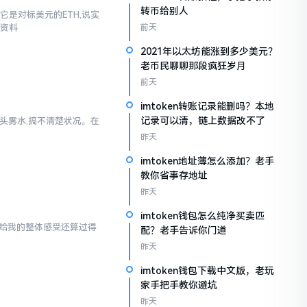
转币给别人
它是对标美元的ETH,说实
些资料
前天
2021年以太坊能涨到多少美元？
老币民聊聊那段疯狂岁月
前天
imtoken转账记录能删吗？本地
记录可以清，链上数据改不了
一头雾水,搞不清楚状况。在
昨天
imtoken地址薄怎么添加？老手
教你省事存地址
昨天
imtoken钱包怎么纯净买卖匹
en给我的整体感受还算过得
配？老手告诉你门道
昨天
imtoken钱包下载中文版，老玩
家手把手教你避坑
昨天