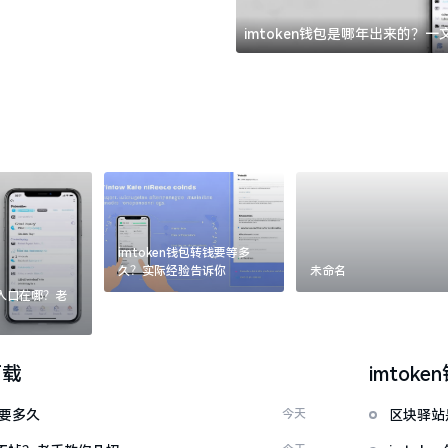
imtoken钱包是哪年出来的？
imtoken钱包转钱要等多
久？实际经验告诉你
未命名
：入口在哪？老
下载
imtoke
证要多久
今天
区块驿站