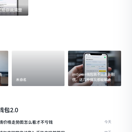
一文给你说清楚
格
imtoken钱包转不出去？别
追
未命名
慌，这几种情况都能解决
n钱包2.0
情价格走势图怎么看才不亏钱
今天