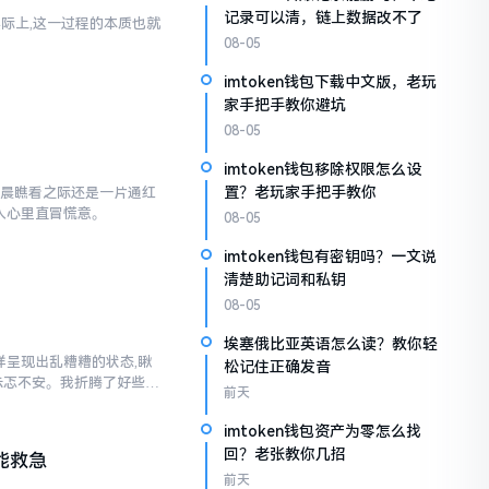
记录可以清，链上数据改不了
实际上,这一过程的本质也就
08-05
imtoken钱包下载中文版，老玩
家手把手教你避坑
08-05
imtoken钱包移除权限怎么设
置？老玩家手把手教你
早晨瞧看之际还是一片通红
让人心里直冒慌意。
08-05
imtoken钱包有密钥吗？一文说
清楚助记词和私钥
08-05
埃塞俄比亚英语怎么读？教你轻
各样呈现出乱糟糟的状态,瞅
松记住正确发音
忐忑不安。我折腾了好些日
前天
imtoken钱包资产为零怎么找
回？老张教你几招
能救急
前天