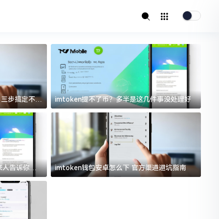
址？三步搞定不踩
imtoken提不了币？多半是这几件事没处理好
i
过来人告诉你门
imtoken钱包安卓怎么下 官方渠道避坑指南