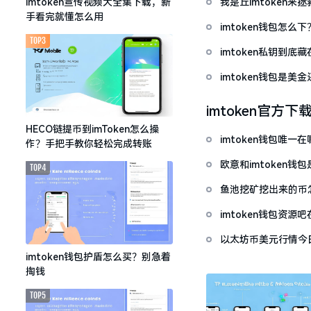
我是丘imtoken来
imtoken宣传视频大全集下载，新
手看完就懂怎么用
imtoken钱包怎
TOP3
imtoken私钥到
imtoken钱包是美
imtoken官方下
HECO链提币到imToken怎么操
imtoken钱包唯
作？手把手教你轻松完成转账
欧意和imtoken
TOP4
鱼池挖矿挖出来的币怎
imtoken钱包资
以太坊币美元行情今
套牢
imtoken钱包护盾怎么买？别急着
掏钱
TOP5