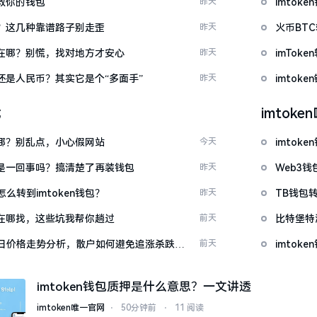
拯救你的钱包
昨天
imto
么下？这几种靠谱路子别走歪
昨天
火币BT
底藏在哪？别慌，找对地方才安心
昨天
imTo
金还是人民币？其实它是个“多面手”
昨天
imto
载
imtok
一在哪？别乱点，小心假网站
今天
imto
钱包是一回事吗？搞清楚了再装钱包
昨天
Web3钱
么转到imtoken钱包？
昨天
TB钱包转
源吧在哪找，这些坑我帮你趟过
前天
比特堡特
日价格走势分析，散户如何避免追涨杀跌被
前天
imtok
imtoken钱包质押是什么意思？一文讲透
imtoken唯一官网
⋅
50分钟前
⋅
11 阅读