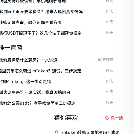
ken钱包支持哪些设备？手机电脑都能用
昨天
C转到imToken要等多久？过来人说说真实情况
昨天
ken转账记录查询，教你正确查看方法
昨天
ken银行USDT提现不了？这几个法子能帮你搞定
昨天
en唯一官网
ken钱包质押是什么意思？一文讲透
50分钟前
包里的币怎么转进imToken？别慌，三步搞定
昨天
到IMToken，这一步别走错
昨天
派大明星是谁？说实话，我真没搞明白
昨天
en钱包怎么买usdt？老手教你简单三步搞定
昨天
猜你喜欢
换一换
imtoken转账记录能删吗？本地