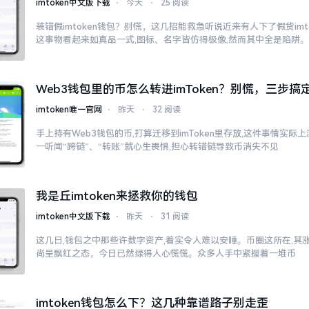
imtoken中文版下载
⋅
今天
⋅
25 阅读
装错假imtoken钱包？别慌，这几招能救急听说近来有人下了假货imt
这事物看起来如真品一式,图标、名字皆仿得极像,然而其中全是陷阱
Web3钱包里的币怎么转进imToken？别慌，三步搞
imtoken唯一官网
⋅
昨天
⋅
32 阅读
手上持有Web3钱包的币,打算迁移到imToken里存放,这件事情实
一听闻“跨链”、“转账”就心生畏惧,担心转错链导致币消失不见
我是丘imtoken来拯救你的钱包
imtoken中文版下载
⋅
昨天
⋅
31 阅读
这几日,钱包之中那些许数字资产,着实令人难以安睡。币圈这所在,其
尚呈飘红之态，今日已然绿得人心慌慌。众多人手中紧握着一堆币
imtoken钱包怎么下？这几种靠谱路子别走歪