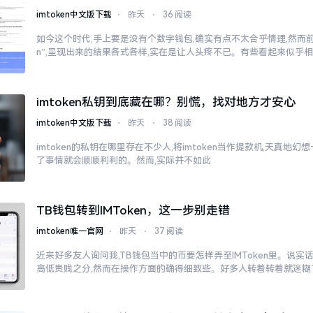
imtoken中文版下载
⋅
昨天
⋅
36 阅读
如今这个时代,手上要是没有个数字钱包,确实有点不太合乎情理,然而前往
n”,呈现出来的结果各式各样,实在是让人头疼不已。有些看起来似乎
imtoken私钥到底藏在哪？别慌，找对地方才安心
imtoken中文版下载
⋅
昨天
⋅
38 阅读
imtoken的私钥在哪里存在不少人,将imtoken当作提款机,天真地
了事情就会顺顺利利的。然而,实际并不如此
TB钱包转到IMToken，这一步别走错
imtoken唯一官网
⋅
昨天
⋅
37 阅读
近来好多友人询问我,TB钱包当中的币要怎样弄至IMToken里。说实
高低贵贱之分,然而在操作方面的确得细致些。好多人转着转着就迷糊