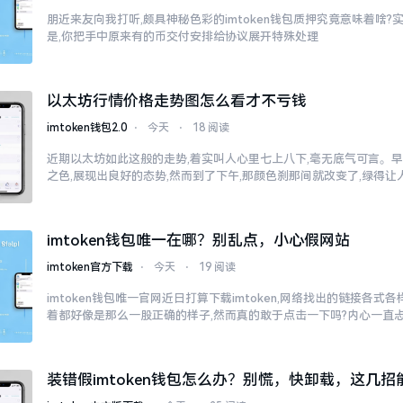
朋近来友向我打听,颇具神秘色彩的imtoken钱包质押究竟意味着啥?
是,你把手中原来有的币交付安排给协议展开特殊处理
以太坊行情价格走势图怎么看才不亏钱
imtoken钱包2.0
⋅
今天
⋅
18 阅读
近期以太坊如此这般的走势,着实叫人心里七上八下,毫无底气可言。
之色,展现出良好的态势,然而到了下午,那颜色刹那间就改变了,绿得
imtoken钱包唯一在哪？别乱点，小心假网站
imtoken官方下载
⋅
今天
⋅
19 阅读
imtoken钱包唯一官网近日打算下载imtoken,网络找出的链接各式
着都好像是那么一股正确的样子,然而真的敢于点击一下吗?内心一直
子
装错假imtoken钱包怎么办？别慌，快卸载，这几招