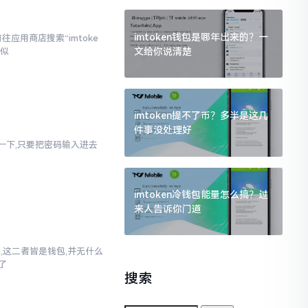
imtoken钱包是哪年出来的？一
应用商店搜索“imtoke
文给你说清楚
相似
imtoken提不了币？多半是这几
件事没处理好
幻想一下,只要把密码输入进去
imtoken冷钱包能量怎么搞？过
来人告诉你门道
话,这二者皆是钱包,并无什么
了
搜索