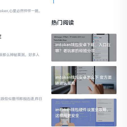
oken,心里必然怦怦一跳。
。
热门阅读
定
imtoken钱包安卓下载：入口在
哪？老玩家的经验分享
际上没那么神秘莫测。好多人
imtoken钱包安卓怎么下 官方渠
道避坑指南
涨跌恰似翻书那般迅速,昨日
imtoken钱包硬件设置全攻略，
这样用更安全