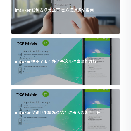
imtoken钱包安卓怎么下 官方渠道避坑指南
imtoken提不了币？多半是这几件事没处理好
imtoken冷钱包能量怎么搞？过来人告诉你门道