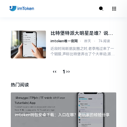
比特堡特派大明星是谁？说实
话，我真没搞明白
imtoken唯一官网
⋅
昨天
⋅
74 阅读
近段时间刷朋友圈之时,老李甩过来了一
个链接,声称比特堡弄出了个大举动,派遣
了个不知什么样明星前来站台。我点击
进入查看,哎呀不得了,满屏幕都是“重
磅”、“首发”、“独家”
‹‹
››
1
热门阅读
imtoken钱包安卓下载：入口在哪？老玩家的经验分享