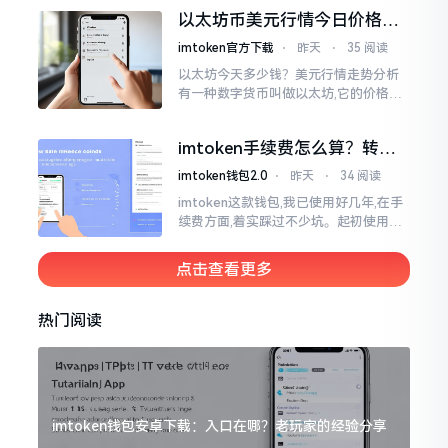
边就稍微有点让人不放心。今天来谈论
以太坊币美元行情今日价格走
这个事情
势分析，散户如何避免追涨杀
imtoken官方下载
⋅
昨天
⋅
35 阅读
跌被套牢
以太坊今天多少钱？美元行情走势分析
有一种数字货币叫做以太坊,它的价格走
势那叫一个起伏不定,就如同乘坐游乐场
里的过山车一样。每一天,伴随着美元汇
imtoken手续费怎么算？转账
率出现的一点点波动
和交易所差别大了
imtoken钱包2.0
⋅
昨天
⋅
34 阅读
imtoken这款钱包,我已使用好几年,在手
续费方面,着实踩过不少坑。起初使用时,
每次转账,都提心吊胆,完全不知钱究竟扣
在了何处。经后来慢慢深入研究,才终于
点击查看更多
明白
热门阅读
imtoken钱包安卓下载：入口在哪？老玩家的经验分享