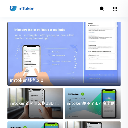
imtoken钱包2.0
i
imtoken钱包怎么找USDT地
imtoken提不了币？多半是这
址？三步搞定不踩坑
几件事没处理好