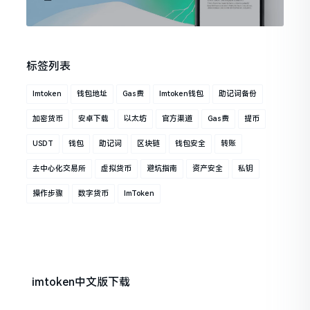
标签列表
Imtoken
钱包地址
Gas费
Imtoken钱包
助记词备份
加密货币
安卓下载
以太坊
官方渠道
Gas费
提币
USDT
钱包
助记词
区块链
钱包安全
转账
去中心化交易所
虚拟货币
避坑指南
资产安全
私钥
操作步骤
数字货币
ImToken
imtoken中文版下载