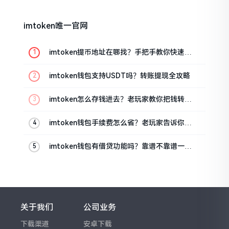
imtoken唯一官网
imtoken提币地址在哪找？手把手教你快速查
看
imtoken钱包支持USDT吗？转账提现全攻略
imtoken怎么存钱进去？老玩家教你把钱转进
钱包
imtoken钱包手续费怎么省？老玩家告诉你几
个实在招
imtoken钱包有借贷功能吗？靠谱不靠谱一文
说清楚
关于我们
公司业务
下载渠道
安卓下载