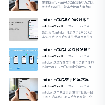
在借助imToken开展收币发币行为之际,
初次将界面打开,着实会使得人有点陷入
发懵的状态,那密密麻麻的按钮,多得以至
于如同迷宫一样。好多人纷纷询问我
imtoken钱包5.0.009升级后咋
用？老用户实测分享
imtoken钱包2.0
⋅
昨天
⋅
25 阅读
最近,我把imtoken升级成了5.0.009版
本,说实话,刚开始那阵儿,我真有点儿懵,
整个界面变了,布局也重新排了,结果我想
找某些东西时,得绕两圈才能找到
imtoken钱包U余额长啥样？截
图这样看
imtoken钱包2.0
⋅
昨天
⋅
21 阅读
imtoken这款存在应用,使用过的个体都
心知肚明,它展示的界面极为简约。可是,
U余额的那个部分偶尔会致使人们的视觉
感受产生些许困惑。
imtoken钱包交易所靠不靠
谱？老玩家说说心里话
imtoken钱包2.0
⋅
昨天
⋅
26 阅读
imtoken这个东西已经使用了挺长一段
时间了,诚实地讲,心里始终存在着一个疙
瘩。钱包本身不存在问题,然而交易所那