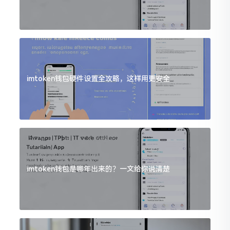
imtoken钱包硬件设置全攻略，这样用更安全
imtoken钱包是哪年出来的？一文给你说清楚