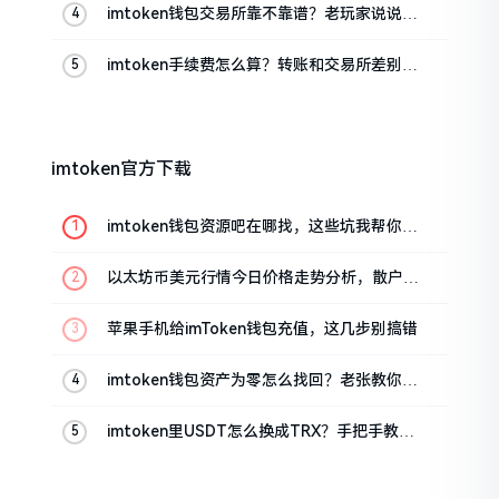
imtoken钱包交易所靠不靠谱？老玩家说说心
里话
imtoken手续费怎么算？转账和交易所差别大
了
imtoken官方下载
imtoken钱包资源吧在哪找，这些坑我帮你趟
过
以太坊币美元行情今日价格走势分析，散户如
何避免追涨杀跌被套牢
苹果手机给imToken钱包充值，这几步别搞错
imtoken钱包资产为零怎么找回？老张教你几
招
imtoken里USDT怎么换成TRX？手把手教你
转成波场币