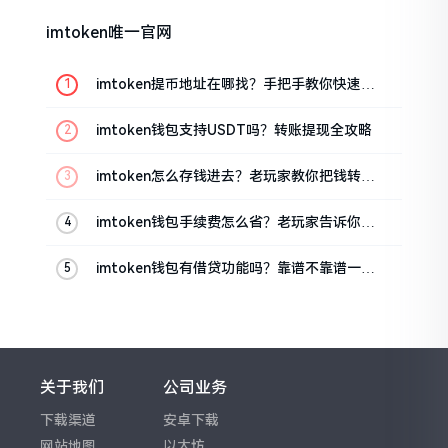
imtoken唯一官网
imtoken提币地址在哪找？手把手教你快速查
看
imtoken钱包支持USDT吗？转账提现全攻略
imtoken怎么存钱进去？老玩家教你把钱转进
钱包
imtoken钱包手续费怎么省？老玩家告诉你几
个实在招
imtoken钱包有借贷功能吗？靠谱不靠谱一文
说清楚
关于我们
公司业务
下载渠道
安卓下载
网站地图
以太坊