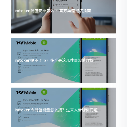
imtoken钱包安卓怎么下 官方渠道避坑指南
imtoken提不了币？多半是这几件事没处理好
imtoken冷钱包能量怎么搞？过来人告诉你门道