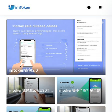
imtoken钱包2.0
i
imtoken钱包怎么找USDT地
imtoken提不了币？多半是这
址？三步搞定不踩坑
几件事没处理好