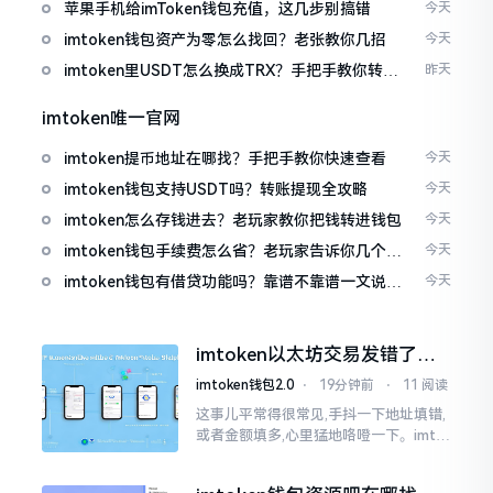
免追涨杀跌被套牢
苹果手机给imToken钱包充值，这几步别搞错
今天
imtoken钱包资产为零怎么找回？老张教你几招
今天
imtoken里USDT怎么换成TRX？手把手教你转成
昨天
波场币
imtoken唯一官网
imtoken提币地址在哪找？手把手教你快速查看
今天
imtoken钱包支持USDT吗？转账提现全攻略
今天
imtoken怎么存钱进去？老玩家教你把钱转进钱包
今天
imtoken钱包手续费怎么省？老玩家告诉你几个实
今天
在招
imtoken钱包有借贷功能吗？靠谱不靠谱一文说清
今天
楚
imtoken以太坊交易发错了咋
整？取消方法告诉你
imtoken钱包2.0
⋅
19分钟前
⋅
11 阅读
这事儿平常得很常见,手抖一下地址填错,
或者金额填多,心里猛地咯噔一下。imto
ken里的以太坊那交易,本质乃是一锤子
买卖啊,一旦提交到区块链之上