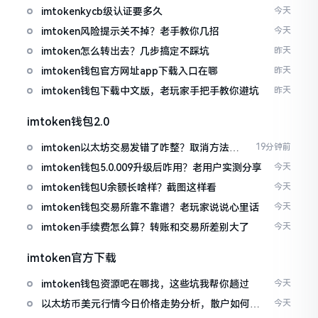
imtokenkycb级认证要多久
今天
imtoken风险提示关不掉？老手教你几招
今天
imtoken怎么转出去？几步搞定不踩坑
昨天
imtoken钱包官方网址app下载入口在哪
昨天
imtoken钱包下载中文版，老玩家手把手教你避坑
昨天
imtoken钱包2.0
imtoken以太坊交易发错了咋整？取消方法告
19分钟前
诉你
imtoken钱包5.0.009升级后咋用？老用户实测分享
今天
imtoken钱包U余额长啥样？截图这样看
今天
imtoken钱包交易所靠不靠谱？老玩家说说心里话
今天
imtoken手续费怎么算？转账和交易所差别大了
今天
imtoken官方下载
imtoken钱包资源吧在哪找，这些坑我帮你趟过
今天
以太坊币美元行情今日价格走势分析，散户如何避
今天