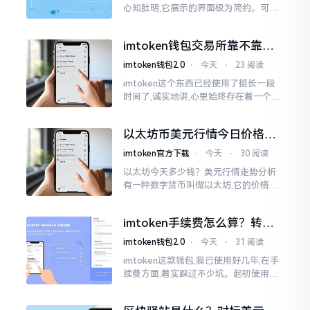
心知肚明,它展示的界面极为简约。可是,
U余额的那个部分偶尔会致使人们的视觉
感受产生些许困惑。
imtoken钱包交易所靠不靠
谱？老玩家说说心里话
imtoken钱包2.0
⋅
今天
⋅
23 阅读
imtoken这个东西已经使用了挺长一段
时间了,诚实地讲,心里始终存在着一个疙
瘩。钱包本身不存在问题,然而交易所那
边就稍微有点让人不放心。今天来谈论
以太坊币美元行情今日价格走
这个事情
势分析，散户如何避免追涨杀
imtoken官方下载
⋅
今天
⋅
30 阅读
跌被套牢
以太坊今天多少钱？美元行情走势分析
有一种数字货币叫做以太坊,它的价格走
势那叫一个起伏不定,就如同乘坐游乐场
里的过山车一样。每一天,伴随着美元汇
imtoken手续费怎么算？转账
率出现的一点点波动
和交易所差别大了
imtoken钱包2.0
⋅
今天
⋅
31 阅读
imtoken这款钱包,我已使用好几年,在手
续费方面,着实踩过不少坑。起初使用时,
每次转账,都提心吊胆,完全不知钱究竟扣
在了何处。经后来慢慢深入研究,才终于