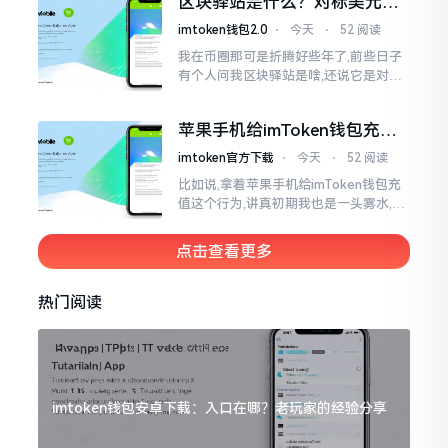
区块驿站是什么？对标美元的
明白
ETH到底咋回事
imtoken钱包2.0
⋅
今天
⋅
52 阅读
我在币圈那可是折腾好些年了,前些日子
有个人问我区块驿站是啥,还说它是对标
美元的ETH,说实在的,刚开始的时候我也
犯难,这词听起来可挺吓人的。之后我翻
苹果手机给imToken钱包充
找了些资料
值，这几步别搞错
imtoken官方下载
⋅
今天
⋅
52 阅读
比如说,拿着苹果手机给imToken钱包充
值这个行为,讲真初期我也是一头雾水,搞
不清楚状况。在安卓系统上,简单直接复
制地址便大功告成,然而到了iPhone这儿
点击查看更多
热门阅读
imtoken钱包安卓下载：入口在哪？老玩家的经验分享