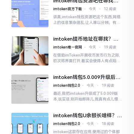
imtoken钱包资源吧在哪找，
这些坑我帮你趟过
imtoken官方下载
⋅
今天
⋅
12 阅读
讲真,imtoken钱包资源吧这个东西,网络
上的信息繁杂混乱,让人难以分辨。有的
人声称那是官方途径,有的人则表示是第
三方进行的搬运。倘若找对了资源
imtoken提币地址在哪找？手
把手教你快速查看
imtoken唯一官网
⋅
今天
⋅
19 阅读
在借助imToken开展收币发币行为之际,
初次将界面打开,着实会使得人有点陷入
发懵的状态,那密密麻麻的按钮,多得以至
于如同迷宫一样。好多人纷纷询问我
imtoken钱包5.0.009升级后咋
用？老用户实测分享
imtoken钱包2.0
⋅
今天
⋅
19 阅读
最近,我把imtoken升级成了5.0.009版
本,说实话,刚开始那阵儿,我真有点儿懵,
整个界面变了,布局也重新排了,结果我想
找某些东西时,得绕两圈才能找到
imtoken钱包U余额长啥样？截
图这样看
imtoken钱包2.0
⋅
今天
⋅
18 阅读
imtoken这款存在应用,使用过的个体都