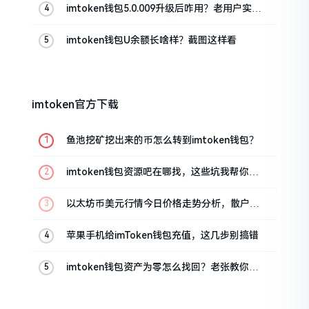
imtoken钱包5.0.009升级后咋用？老用户实测
分享
imtoken钱包U余额长啥样？截图这样看
imtoken官方下载
鱼池挖矿挖出来的币怎么转到imtoken钱包？
imtoken钱包资源吧在哪找，这些坑我帮你趟
过
以太坊币美元行情今日价格走势分析，散户如
何避免追涨杀跌被套牢
苹果手机给imToken钱包充值，这几步别搞错
imtoken钱包资产为零怎么找回？老张教你几
招