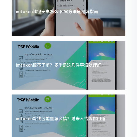
imtoken钱包安卓怎么下 官方渠道避坑指南
imtoken提不了币？多半是这几件事没处理好
imtoken冷钱包能量怎么搞？过来人告诉你门道