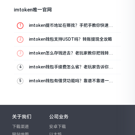
imtoken唯一官网
imtoken提币地址在哪找？手把手教你快速查
看
imtoken钱包支持USDT吗？转账提现全攻略
imtoken怎么存钱进去？老玩家教你把钱转进
钱包
imtoken钱包手续费怎么省？老玩家告诉你几
个实在招
imtoken钱包有借贷功能吗？靠谱不靠谱一文
说清楚
关于我们
公司业务
下载渠道
安卓下载
网站地图
以太坊