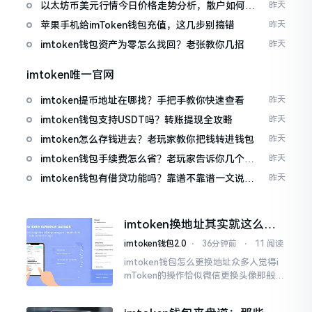
以太坊币美元行情今日价格走势分析，散户如何避
昨天
免追涨杀跌被套牢
苹果手机给imToken钱包充值，这几步别搞错
昨天
imtoken钱包资产为零怎么找回？老张教你几招
昨天
imtoken唯一官网
imtoken提币地址在哪找？手把手教你快速查看
昨天
imtoken钱包支持USDT吗？转账提现全攻略
昨天
imtoken怎么存钱进去？老玩家教你把钱转进钱包
昨天
imtoken钱包手续费怎么省？老玩家告诉你几个实
昨天
在招
imtoken钱包有借贷功能吗？靠谱不靠谱一文说清
昨天
楚
imtoken换地址其实就这么回
事
imtoken钱包2.0
⋅
36分钟前
⋅
11 阅读
imtoken钱包怎么更换地址众多人觉得i
mToken的操作恰似微信更换头像那般简
便,唯有直接点一下便可轻易完成。可是
实际情形并非这样,imToken的地址是依