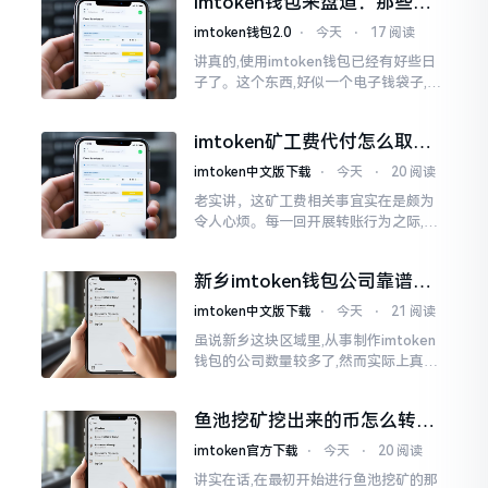
imtoken钱包来盘道：那些踩
据助记词来生成的,通俗讲
过的坑和保命招
imtoken钱包2.0
⋅
今天
⋅
17 阅读
讲真的,使用imtoken钱包已经有好些日
子了。这个东西,好似一个电子钱袋子,里
面装着你那些数字资产。有的人使用起
来一帆风顺、毫无阻碍,有的人使用起来
imtoken矿工费代付怎么取
却提心吊胆、神经紧绷。
消？老手教你几招
imtoken中文版下载
⋅
今天
⋅
20 阅读
老实讲，这矿工费相关事宜实在是颇为
令人心烦。每一回开展转账行为之际,就
好比投身于抽奖活动那样,压根没办法晓
得紧接着的下一秒会扣掉多少手续费。
新乡imtoken钱包公司靠谱
时隔多年
吗？普通人怎么避坑
imtoken中文版下载
⋅
今天
⋅
21 阅读
虽说新乡这块区域里,从事制作imtoken
钱包的公司数量较多了,然而实际上真正
值得信赖靠谱的却没几个。友人先前寻
觅过一家公司,表示那家公司声称能够给
鱼池挖矿挖出来的币怎么转到
予协助进行操作的
imtoken钱包？
imtoken官方下载
⋅
今天
⋅
20 阅读
讲实在话,在最初开始进行鱼池挖矿的那