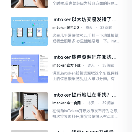
个时候,我也曾经因为转账方面的问题而
被卡住了好多次。挖出来的矿币堆积在
了鱼池账户之中,看起来的确让人感觉颇
imtoken以太坊交易发错了咋
为畅快
整？取消方法告诉你
imtoken钱包2.0
⋅
昨天
⋅
32 阅读
这事儿平常得很常见,手抖一下地址填错,
或者金额填多,心里猛地咯噔一下。imto
ken里的以太坊那交易,本质乃是一锤子
买卖啊,一旦提交到区块链之上
imtoken钱包资源吧在哪找，
这些坑我帮你趟过
imtoken官方下载
⋅
昨天
⋅
35 阅读
讲真,imtoken钱包资源吧这个东西,网络
上的信息繁杂混乱,让人难以分辨。有的
人声称那是官方途径,有的人则表示是第
三方进行的搬运。倘若找对了资源
imtoken提币地址在哪找？手
把手教你快速查看
imtoken唯一官网
⋅
昨天
⋅
39 阅读
在借助imToken开展收币发币行为之际,
初次将界面打开,着实会使得人有点陷入
发懵的状态,那密密麻麻的按钮,多得以至
于如同迷宫一样。好多人纷纷询问我