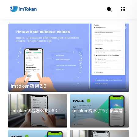
imtoken钱包2.0
i
imtoken钱包怎么找USDT地
imtoken提不了币？多半是这
址？三步搞定不踩坑
几件事没处理好