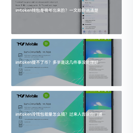
imtoken钱包是哪年出来的？一文给你说清楚
imtoken提不了币？多半是这几件事没处理好
imtoken冷钱包能量怎么搞？过来人告诉你门道