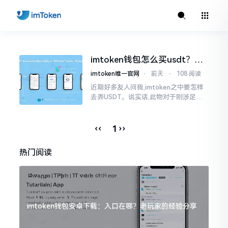
imtoken钱包怎么买usdt？老
手教你简单三步搞定
imtoken唯一官网
⋅
前天
⋅
108 阅读
近期好多友人问我,imtoken之中要怎样
去弄USDT。说实话,此物对于刚涉足币
圈之人而言着实有些让人发懵。USDT是
泰达币,跟美元以1:1挂钩
‹‹
››
1
热门阅读
imtoken钱包安卓下载：入口在哪？老玩家的经验分享