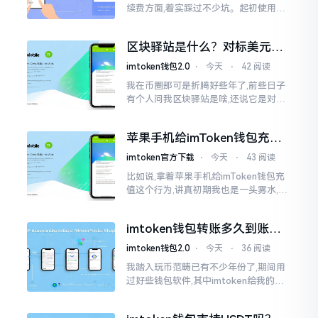
续费方面,着实踩过不少坑。起初使用时,
每次转账,都提心吊胆,完全不知钱究竟扣
在了何处。经后来慢慢深入研究,才终于
区块驿站是什么？对标美元的
明白
ETH到底咋回事
imtoken钱包2.0
⋅
今天
⋅
42 阅读
我在币圈那可是折腾好些年了,前些日子
有个人问我区块驿站是啥,还说它是对标
美元的ETH,说实在的,刚开始的时候我也
犯难,这词听起来可挺吓人的。之后我翻
苹果手机给imToken钱包充
找了些资料
值，这几步别搞错
imtoken官方下载
⋅
今天
⋅
43 阅读
比如说,拿着苹果手机给imToken钱包充
值这个行为,讲真初期我也是一头雾水,搞
不清楚状况。在安卓系统上,简单直接复
制地址便大功告成,然而到了iPhone这儿
imtoken钱包转账多久到账？
一文说清楚
imtoken钱包2.0
⋅
今天
⋅
36 阅读
我踏入玩币范畴已有不少年份了,期间用
过好些钱包软件,其中imtoken给我的整
体感受还算过得去。然而,它有个小毛病,
就是交易时,确认时间常常不太稳