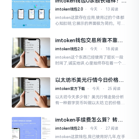
imtoken钱包U余额长啥样？截
图这样看
imtoken钱包2.0
⋅
今天
⋅
13 阅读
imtoken这款存在应用,使用过的个体都
心知肚明,它展示的界面极为简约。可是,
U余额的那个部分偶尔会致使人们的视觉
感受产生些许困惑。
imtoken钱包交易所靠不靠
谱？老玩家说说心里话
imtoken钱包2.0
⋅
今天
⋅
18 阅读
imtoken这个东西已经使用了挺长一段
时间了,诚实地讲,心里始终存在着一个疙
瘩。钱包本身不存在问题,然而交易所那
边就稍微有点让人不放心。今天来谈论
以太坊币美元行情今日价格走
这个事情
势分析，散户如何避免追涨杀
imtoken官方下载
⋅
今天
⋅
25 阅读
跌被套牢
以太坊今天多少钱？美元行情走势分析
有一种数字货币叫做以太坊,它的价格走
势那叫一个起伏不定,就如同乘坐游乐场
里的过山车一样。每一天,伴随着美元汇
imtoken手续费怎么算？转账
率出现的一点点波动
和交易所差别大了
imtoken钱包2.0
⋅
今天
⋅
27 阅读
imtoken这款钱包,我已使用好几年,在手