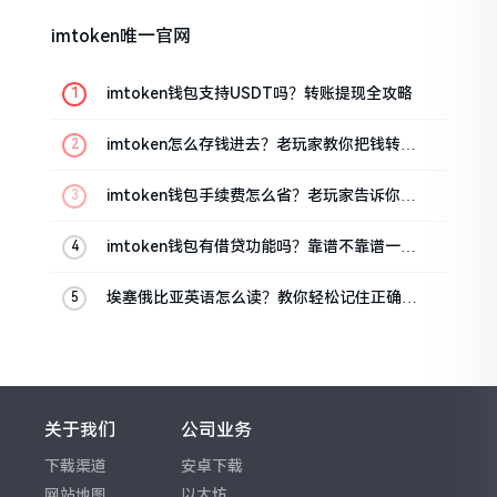
imtoken唯一官网
imtoken钱包支持USDT吗？转账提现全攻略
imtoken怎么存钱进去？老玩家教你把钱转进
钱包
imtoken钱包手续费怎么省？老玩家告诉你几
个实在招
imtoken钱包有借贷功能吗？靠谱不靠谱一文
说清楚
埃塞俄比亚英语怎么读？教你轻松记住正确发
音
关于我们
公司业务
下载渠道
安卓下载
网站地图
以太坊