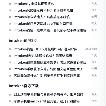
imtokenkycb级认证要多久
今天
imtoken风险提示关不掉？老手教你几招
今天
imtoken怎么转出去？几步搞定不踩坑
昨天
imtoken钱包官方网址app下载入口在哪
昨天
imtoken钱包下载中文版，老玩家手把手教你避坑
昨天
imtoken钱包2.0
imtoken钱包5.0.009升级后咋用？老用户实测
46分钟前
分享
imtoken钱包U余额长啥样？截图这样看
今天
imtoken钱包交易所靠不靠谱？老玩家说说心里话
今天
imtoken手续费怎么算？转账和交易所差别大了
今天
区块驿站是什么？对标美元的ETH到底咋回事
今天
imtoken官方下载
以太坊币美元行情今日价格走势分析，散户如何避
今天
免追涨杀跌被套牢
苹果手机给imToken钱包充值，这几步别搞错
今天