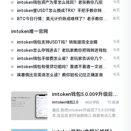
imtoken钱包资产为零怎么找回？老张教你几招
今天
imtoken里USDT怎么换成TRX？手把手教你转成
昨天
波场币
BTC今日行情：美元计价跌成啥样了？老手教你咋
昨天
看
imtoken唯一官网
imtoken钱包支持USDT吗？转账提现全攻略
今天
imtoken怎么存钱进去？老玩家教你把钱转进钱包
今天
imtoken钱包手续费怎么省？老玩家告诉你几个实
今天
在招
imtoken钱包有借贷功能吗？靠谱不靠谱一文说清
今天
楚
埃塞俄比亚英语怎么读？教你轻松记住正确发音
今天
imtoken钱包5.0.009升级后咋
用？老用户实测分享
imtoken钱包2.0
⋅
46分钟前
⋅
10 阅读
最近,我把imtoken升级成了5.0.009版
本,说实话,刚开始那阵儿,我真有点儿懵,
整个界面变了,布局也重新排了,结果我想
找某些东西时,得绕两圈才能找到