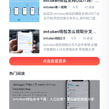
imtoken钱包支持USDT吗？转
账提现全攻略
imtoken唯一官网
⋅
今天
⋅
42 阅读
如实讲,imtoken钱包的确是支持USDT这
点不假,然而切莫太早开心,其中的门道是
相当多的。好多人觉得装上了钱包就能
够随意进行转账操作,可结果要么是手续
imtoken钱包怎么领取分叉
费高得主子心疼
币？老手教你避坑
imtoken钱包2.0
⋅
今天
⋅
55 阅读
imtoken钱包领取分叉币这件事情,在圈
子里面的人讨论得相当多,然而真正弄明
白的人并没有几个。分叉币实际上就是
从原链fork出来的新的币种
点击查看更多
热门阅读
imtoken钱包安卓下载：入口在哪？老玩家的经验分享