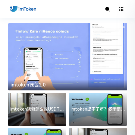
imtoken钱包2.0
i
imtoken钱包怎么找USDT地
imtoken提不了币？多半是这
址？三步搞定不踩坑
几件事没处理好