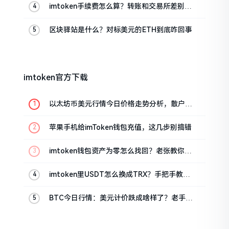
imtoken手续费怎么算？转账和交易所差别大
了
区块驿站是什么？对标美元的ETH到底咋回事
imtoken官方下载
以太坊币美元行情今日价格走势分析，散户如
何避免追涨杀跌被套牢
苹果手机给imToken钱包充值，这几步别搞错
imtoken钱包资产为零怎么找回？老张教你几
招
imtoken里USDT怎么换成TRX？手把手教你
转成波场币
BTC今日行情：美元计价跌成啥样了？老手教
你咋看