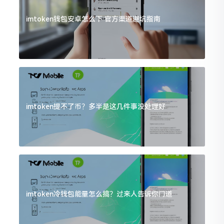
imtoken钱包安卓怎么下 官方渠道避坑指南
imtoken提不了币？多半是这几件事没处理好
imtoken冷钱包能量怎么搞？过来人告诉你门道