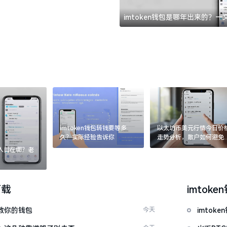
imtoken钱包是哪年出来的？
imtoken钱包转钱要等多
以太坊币美元行情今日价
久？实际经验告诉你
走势分析，散户如何避免
涨杀跌被套牢
：入口在哪？老
下载
imtoke
拯救你的钱包
今天
imto