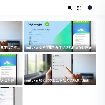
址？三步搞定不踩
imtoken提不了币？多半是这几件事没处理好
i
过来人告诉你门
imtoken钱包安卓怎么下 官方渠道避坑指南