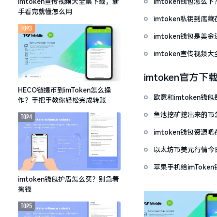
imtoken钱包怎
imtoken宣传视频大全集下载，新
手看完就懂怎么用
imtoken私钥到
TOP3
imtoken钱包是美
imtoken宣传视
imtoken官方下
HECO链提币到imToken怎么操
欧意和imtoken
作？手把手教你轻松完成转账
鱼池挖矿挖出来的币怎
TOP4
imtoken钱包资
以太坊币美元行情今
套牢
苹果手机给imTok
imtoken钱包护盾怎么买？别急着
掏钱
TOP5