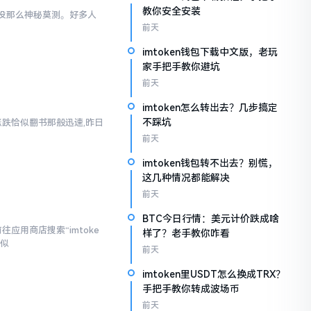
教你安全安装
际上没那么神秘莫测。好多人
前天
imtoken钱包下载中文版，老玩
家手把手教你避坑
前天
imtoken怎么转出去？几步搞定
不踩坑
涨跌恰似翻书那般迅速,昨日
前天
imtoken钱包转不出去？别慌，
这几种情况都能解决
前天
BTC今日行情：美元计价跌成啥
应用商店搜索“imtoke
样了？老手教你咋看
相似
前天
imtoken里USDT怎么换成TRX？
手把手教你转成波场币
前天