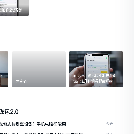
一文给你说清楚
格
imtoken钱包转不出去？别
追
未命名
慌，这几种情况都能解决
n钱包2.0
ken钱包支持哪些设备？手机电脑都能用
今天