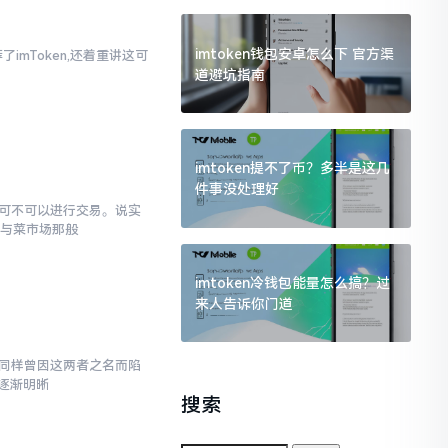
imtoken钱包安卓怎么下 官方渠
imToken,还着重讲这可
道避坑指南
imtoken提不了币？多半是这几
件事没处理好
究竟可不可以进行交易。说实
罐与菜市场那般
imtoken冷钱包能量怎么搞？过
来人告诉你门道
,我同样曾因这两者之名而陷
逐渐明晰
搜索