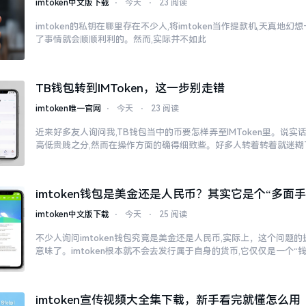
imtoken中文版下载
⋅
今天
⋅
23 阅读
imtoken的私钥在哪里存在不少人,将imtoken当作提款机,天真地
了事情就会顺顺利利的。然而,实际并不如此
TB钱包转到IMToken，这一步别走错
imtoken唯一官网
⋅
今天
⋅
23 阅读
近来好多友人询问我,TB钱包当中的币要怎样弄至IMToken里。说实
高低贵贱之分,然而在操作方面的确得细致些。好多人转着转着就迷糊
imtoken钱包是美金还是人民币？其实它是个“多面手
imtoken中文版下载
⋅
今天
⋅
25 阅读
不少人询问imtoken钱包究竟是美金还是人民币,实际上，这个问题的
意味了。imtoken根本就不会去发行属于自身的货币,它仅仅是一个“
imtoken宣传视频大全集下载，新手看完就懂怎么用