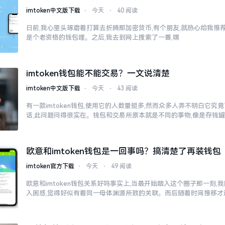
imtoken中文版下载
⋅
今天
⋅
40 阅读
日前,我心里头琢磨着打算去折腾那加密货币,有个朋友,就热心给我推荐了
是个老资格的钱包哩。之后,我去到网上搜索了一番,嘿
imtoken钱包能不能交易？一文说清楚
imtoken中文版下载
⋅
今天
⋅
43 阅读
有一款imtoken钱包,使用它的人数量挺多,然而众多人弄不明白它
话,此问题问得很实在。钱包和交易所原本就是不同的事物,像是存钱
欧意和imtoken钱包是一回事吗？搞清楚了再装钱包
imtoken官方下载
⋅
今天
⋅
49 阅读
欧意和imtoken钱包关系好吗事实上,当最开始踏入这个圈子那一刻
入困惑,觉得好似有着同一母体渊源所致的关联。而后随着时间推移才