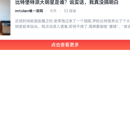
比特堡特派大明星是谁？说实话，我真没搞明白
imtoken唯一官网
⋅
今天
⋅
52 阅读
近段时间刷朋友圈之时,老李甩过来了一个链接,声称比特堡弄出了个大
明星前来站台。我点击进入查看,哎呀不得了,满屏幕都是“重磅”、“首发
点击查看更多