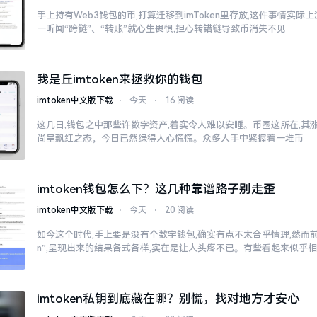
手上持有Web3钱包的币,打算迁移到imToken里存放,这件事情实
一听闻“跨链”、“转账”就心生畏惧,担心转错链导致币消失不见
我是丘imtoken来拯救你的钱包
imtoken中文版下载
⋅
今天
⋅
16 阅读
这几日,钱包之中那些许数字资产,着实令人难以安睡。币圈这所在,其
尚呈飘红之态，今日已然绿得人心慌慌。众多人手中紧握着一堆币
imtoken钱包怎么下？这几种靠谱路子别走歪
imtoken中文版下载
⋅
今天
⋅
20 阅读
如今这个时代,手上要是没有个数字钱包,确实有点不太合乎情理,然而前往
n”,呈现出来的结果各式各样,实在是让人头疼不已。有些看起来似乎
imtoken私钥到底藏在哪？别慌，找对地方才安心