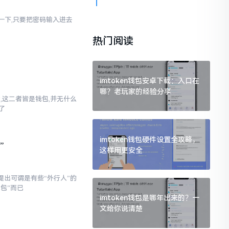
幻想一下,只要把密码输入进去
热门阅读
imtoken钱包安卓下载：入口在
哪？老玩家的经验分享
话,这二者皆是钱包,并无什么
了
imtoken钱包硬件设置全攻略，
”
这样用更安全
提出可谓是有些“外行人”的
钱包”而已
imtoken钱包是哪年出来的？一
文给你说清楚