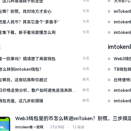
么下？这几种靠谱路子别走歪
今天
火币BT
底藏在哪？别慌，找对地方才安心
今天
imTo
金还是人民币？其实它是个“多面手”
今天
imto
频大全集下载，新手看完就懂怎么用
今天
imtok
载
imtok
钱包是一回事吗？搞清楚了再装钱包
今天
Web3钱
么转到imtoken钱包？
今天
TB钱包转
源吧在哪找，这些坑我帮你趟过
昨天
比特堡特
日价格走势分析，散户如何避免追涨杀跌被
昨天
imtok
en钱包充值，这几步别搞错
昨天
imto
Web3钱包里的币怎么转进imToken？别慌，三步搞
imtoken唯一官网
⋅
37分钟前
⋅
12 阅读