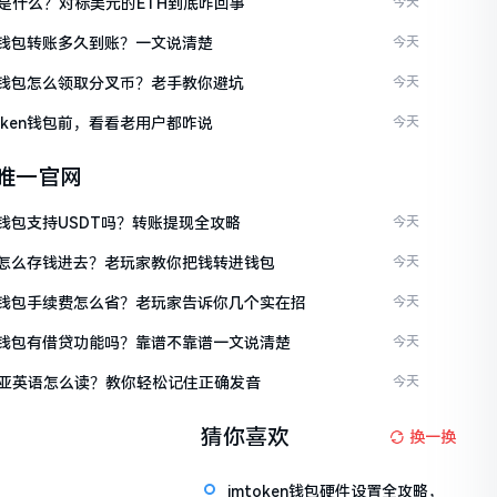
是什么？对标美元的ETH到底咋回事
今天
ken钱包转账多久到账？一文说清楚
今天
ken钱包怎么领取分叉币？老手教你避坑
今天
token钱包前，看看老用户都咋说
今天
en唯一官网
en钱包支持USDT吗？转账提现全攻略
今天
ken怎么存钱进去？老玩家教你把钱转进钱包
今天
ken钱包手续费怎么省？老玩家告诉你几个实在招
今天
ken钱包有借贷功能吗？靠谱不靠谱一文说清楚
今天
亚英语怎么读？教你轻松记住正确发音
今天
猜你喜欢
换一换
imtoken钱包硬件设置全攻略，