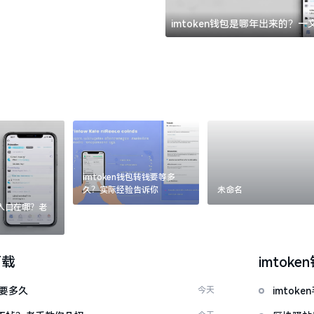
imtoken钱包是哪年出来的？
imtoken钱包转钱要等多
久？实际经验告诉你
未命名
：入口在哪？老
下载
imtoke
证要多久
今天
imto