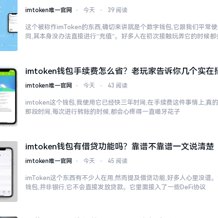
imtoken唯一官网
⋅
今天
⋅
39 阅读
这个被称作imToken的东西,确切来讲就是个数字钱包,它跟我们平
同,其本身没办法直接进行“充值”。好多人在初次接触玩弄它的时候都
imtoken钱包手续费怎么省？老玩家告诉你几个实在
imtoken唯一官网
⋅
今天
⋅
43 阅读
imtoken这个钱包,我使用它已经快三年时间,在手续费这件事情上,
那段时间,每次进行转账的时候,都会心疼得一直嘬牙花子
imtoken钱包有借贷功能吗？靠谱不靠谱一文说清楚
imtoken唯一官网
⋅
今天
⋅
45 阅读
imToken这个东西有不少人在用,然而提及借贷功能,好多人心里没谱。说
钱包,并非银行,它不会直接发放贷款。它里面接入了一些DeFi协议