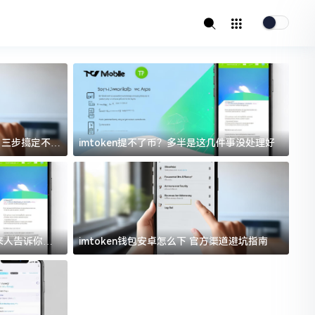
址？三步搞定不踩
imtoken提不了币？多半是这几件事没处理好
i
过来人告诉你门
imtoken钱包安卓怎么下 官方渠道避坑指南