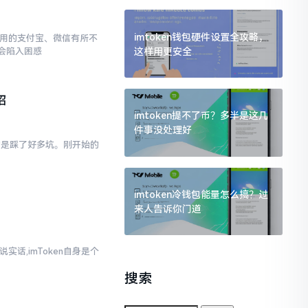
imtoken钱包硬件设置全攻略，
常使用的支付宝、微信有所不
这样用更安全
会陷入困惑
招
imtoken提不了币？多半是这几
件事没处理好
真的是踩了好多坑。刚开始的
imtoken冷钱包能量怎么搞？过
来人告诉你门道
实话,imToken自身是个
搜索