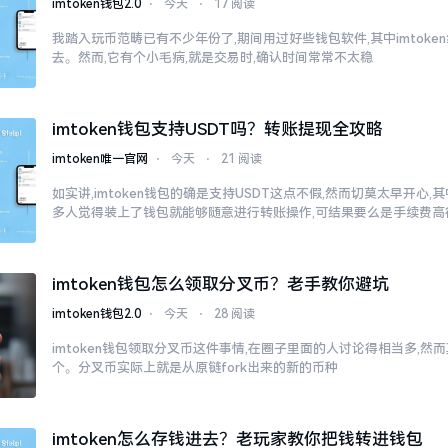
imtoken钱包2.0
⋅
今天
⋅
17 阅读
我踏入玩币范畴已有不少年份了,期间用过好些钱包软件,其中imtok
去。然而,它有个小毛病,就是交易时,确认时间常常不太稳
imtoken钱包支持USDT吗？转账提现全攻略
imtoken唯一官网
⋅
今天
⋅
21 阅读
如实讲,imtoken钱包的确是支持USDT这点不假,然而切莫太早开心
多人觉得装上了钱包就能够随意进行转账操作,可结果要么是手续费高
imtoken钱包怎么领取分叉币？老手教你避坑
imtoken钱包2.0
⋅
今天
⋅
28 阅读
imtoken钱包领取分叉币这件事情,在圈子里面的人讨论得相当多,
个。分叉币实际上就是从原链fork出来的新的币种
imtoken怎么存钱进去？老玩家教你把钱转进钱包