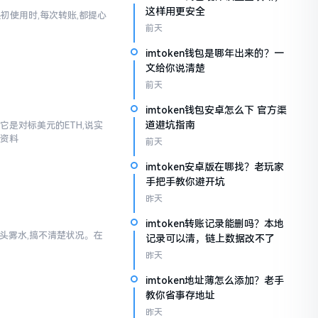
这样用更安全
起初使用时,每次转账,都提心
前天
imtoken钱包是哪年出来的？一
文给你说清楚
前天
imtoken钱包安卓怎么下 官方渠
道避坑指南
它是对标美元的ETH,说实
些资料
前天
imtoken安卓版在哪找？老玩家
手把手教你避开坑
昨天
imtoken转账记录能删吗？本地
一头雾水,搞不清楚状况。在
记录可以清，链上数据改不了
昨天
imtoken地址薄怎么添加？老手
教你省事存地址
昨天