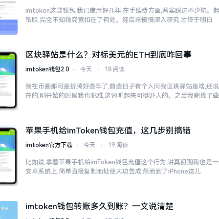
imtoken这款钱包,我已使用好几年,在手续费方面,着实踩过不少坑。
吊胆,完全不知钱究竟扣在了何处。经后来慢慢深入研究,才终于明白
区块驿站是什么？对标美元的ETH到底咋回事
imtoken钱包2.0
⋅
今天
⋅
18 阅读
我在币圈那可是折腾好些年了,前些日子有个人问我区块驿站是啥,还说
在的,刚开始的时候我也犯难,这词听起来可挺吓人的。之后我翻找了
苹果手机给imToken钱包充值，这几步别搞错
imtoken官方下载
⋅
今天
⋅
19 阅读
比如说,拿着苹果手机给imToken钱包充值这个行为,讲真初期我也是
安卓系统上,简单直接复制地址便大功告成,然而到了iPhone这儿
imtoken钱包转账多久到账？一文说清楚