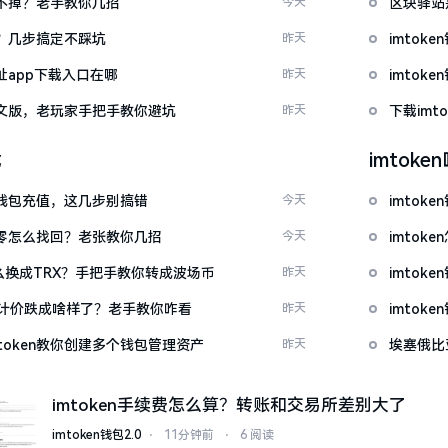
示关不掉？老手教你几招
今天
区块驿站
去？几步搞定不踩坑
昨天
imto
网址app下载入口在哪
昨天
imto
载中文版，老玩家手把手教你避坑
昨天
下载im
载
imtok
en钱包充值，这几步别搞错
今天
imtok
产为零怎么找回？老张教你几招
今天
imto
T怎么换成TRX？手把手教你转成波场币
昨天
imto
元计价跌成啥样了？老手教你咋看
昨天
imto
token教你创建多个钱包管理资产
昨天
埃塞俄比
imtoken手续费怎么算？转账和交易所差别大了
imtoken钱包2.0
⋅
11分钟前
⋅
6 阅读