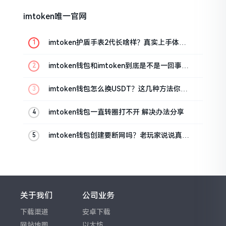
imtoken唯一官网
imtoken护盾手表2代长啥样？真实上手体验
分享
imtoken钱包和imtoken到底是不是一回事？
看完就懂了
imtoken钱包怎么换USDT？这几种方法你得
知道
imtoken钱包一直转圈打不开 解决办法分享
imtoken钱包创建要断网吗？老玩家说说真实
情况
关于我们
公司业务
下载渠道
安卓下载
网站地图
以太坊