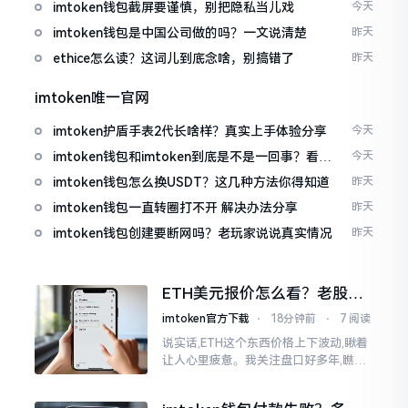
imtoken钱包截屏要谨慎，别把隐私当儿戏
今天
imtoken钱包是中国公司做的吗？一文说清楚
昨天
ethice怎么读？这词儿到底念啥，别搞错了
昨天
imtoken唯一官网
imtoken护盾手表2代长啥样？真实上手体验分享
今天
imtoken钱包和imtoken到底是不是一回事？看完
今天
就懂了
imtoken钱包怎么换USDT？这几种方法你得知道
昨天
imtoken钱包一直转圈打不开 解决办法分享
昨天
imtoken钱包创建要断网吗？老玩家说说真实情况
昨天
ETH美元报价怎么看？老股民
手把手教你盯盘
imtoken官方下载
⋅
18分钟前
⋅
7 阅读
说实话,ETH这个东西价格上下波动,瞅着
让人心里疲惫。我关注盘口好多年,瞧见
好多人询问“eth美元报价”,实际上重点并
非价格自身,而是你怎样去看待、如何做