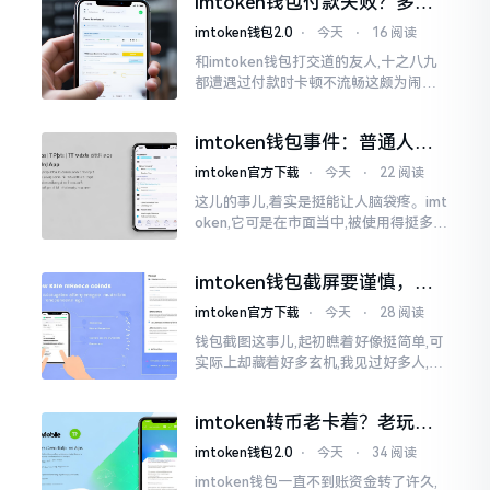
imtoken钱包付款失败？多半
判断。
是这几个原因闹的
imtoken钱包2.0
⋅
今天
⋅
16 阅读
和imtoken钱包打交道的友人,十之八九
都遭遇过付款时卡顿不流畅这颇为闹心
的状况。转账持续许久毫无反应,亦或是
直接弹出红色字体显示报错,情形令人焦
imtoken钱包事件：普通人该
急得连连跺脚。实际上讲
咋办？
imtoken官方下载
⋅
今天
⋅
22 阅读
这儿的事儿,着实是挺能让人脑袋疼。imt
oken,它可是在市面当中,被使用得挺多的
那种钱包。前段时间,它出现了一些状况
咧,好多人的资产,都跟着一块儿晃悠起来
imtoken钱包截屏要谨慎，别
把隐私当儿戏
imtoken官方下载
⋅
今天
⋅
28 阅读
钱包截图这事儿,起初瞧着好像挺简单,可
实际上却藏着好多玄机,我见过好多人,总
随手截钱包画面后,就随便发到朋友圈或
者群聊里,结果账号被盗,资产也没了,要晓
imtoken转币老卡着？老玩家
得
教你几招搞定
imtoken钱包2.0
⋅
今天
⋅
34 阅读
imtoken钱包一直不到账资金转了许久,