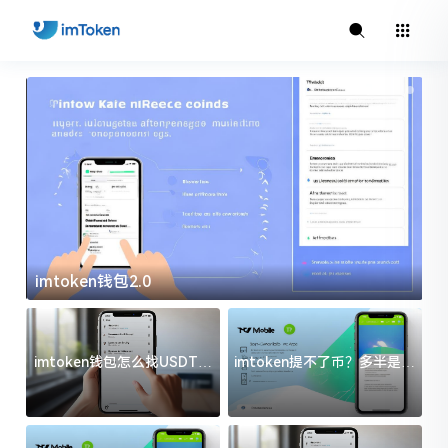
imtoken钱包2.0
i
imtoken钱包怎么找USDT地
imtoken提不了币？多半是这
址？三步搞定不踩坑
几件事没处理好