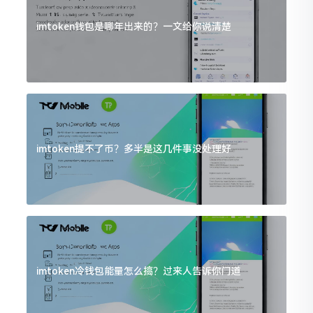
imtoken钱包是哪年出来的？一文给你说清楚
imtoken提不了币？多半是这几件事没处理好
imtoken冷钱包能量怎么搞？过来人告诉你门道