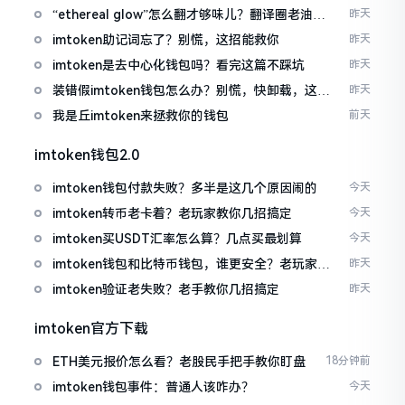
“ethereal glow”怎么翻才够味儿？翻译圈老油条
昨天
的私房话
imtoken助记词忘了？别慌，这招能救你
昨天
imtoken是去中心化钱包吗？看完这篇不踩坑
昨天
装错假imtoken钱包怎么办？别慌，快卸载，这几
昨天
招能救急
我是丘imtoken来拯救你的钱包
前天
imtoken钱包2.0
imtoken钱包付款失败？多半是这几个原因闹的
今天
imtoken转币老卡着？老玩家教你几招搞定
今天
imtoken买USDT汇率怎么算？几点买最划算
今天
imtoken钱包和比特币钱包，谁更安全？老玩家来
昨天
聊聊
imtoken验证老失败？老手教你几招搞定
昨天
imtoken官方下载
ETH美元报价怎么看？老股民手把手教你盯盘
18分钟前
imtoken钱包事件：普通人该咋办？
今天