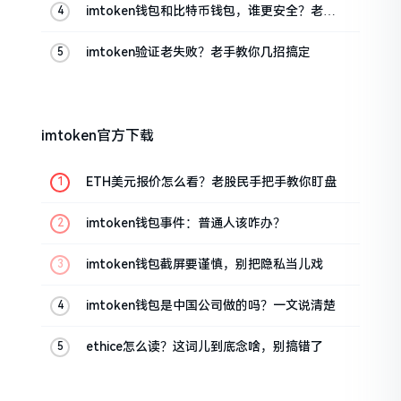
imtoken钱包和比特币钱包，谁更安全？老玩
家来聊聊
imtoken验证老失败？老手教你几招搞定
imtoken官方下载
ETH美元报价怎么看？老股民手把手教你盯盘
imtoken钱包事件：普通人该咋办？
imtoken钱包截屏要谨慎，别把隐私当儿戏
imtoken钱包是中国公司做的吗？一文说清楚
ethice怎么读？这词儿到底念啥，别搞错了