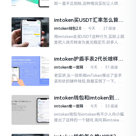
却一直不见到账,这种情况实在让人烦躁,
怒火中烧。我刚启用imtoken软件时,就
遇到过类似困扰,那时内心焦急,像被困在
imtoken买USDT汇率怎么算？
热锅上的蚂蚁,慌乱无措。
几点买最划算
imtoken钱包2.0
⋅
今天
⋅
27 阅读
用imtoken去买USDT这种行为,实际上就
是把人民币转变为美元稳定币,好多人在
首次进行购买时都陷入了困惑状态,界面
之中有着大量的数字,汇率呈现出忽高忽
imtoken护盾手表2代长啥样？
低的状况
真实上手体验分享
imtoken唯一官网
⋅
今天
⋅
51 阅读
老实讲,头一回听闻imToken推出了呈手
表形状的硬件钱包,我着实愣了一下。在c
rypto圈子里,玩硬件钱包的人数量不少,
然而做成手表样式的着实不多见。
imtoken钱包和imtoken到底
是不是一回事？看完就懂了
imtoken唯一官网
⋅
今天
⋅
53 阅读
imtoken钱包与imtoken有不少人向小编
提出了这样的一个疑问,询问其imtoken
钱包与imtoken是不是属于不同一的事
物。而实际上,这二者根本完完全全就是