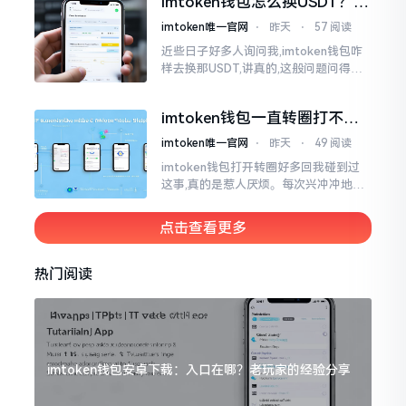
imtoken钱包怎么换USDT？这
同一个物品
几种方法你得知道
imtoken唯一官网
⋅
昨天
⋅
57 阅读
近些日子好多人询问我,imtoken钱包咋
样去换那USDT,讲真的,这般问题问得很
是实在。咱们那些普通之人玩币,最为头
疼之事便是怎样把各类代币换成USDT
imtoken钱包一直转圈打不开
解决办法分享
imtoken唯一官网
⋅
昨天
⋅
49 阅读
imtoken钱包打开转圈好多回我碰到过
这事,真的是惹人厌烦。每次兴冲冲地开
启imtoken,那个圈就开始不住地转呀转,
仿若永远没有尽头一样。针对这种情形,
点击查看更多
大家说法不尽相同
热门阅读
imtoken钱包安卓下载：入口在哪？老玩家的经验分享