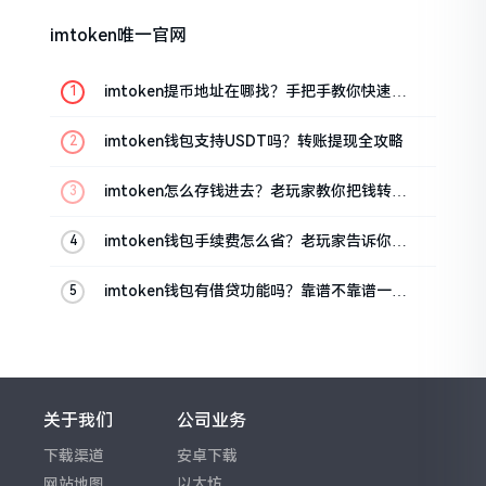
imtoken唯一官网
imtoken提币地址在哪找？手把手教你快速查
看
imtoken钱包支持USDT吗？转账提现全攻略
imtoken怎么存钱进去？老玩家教你把钱转进
钱包
imtoken钱包手续费怎么省？老玩家告诉你几
个实在招
imtoken钱包有借贷功能吗？靠谱不靠谱一文
说清楚
关于我们
公司业务
下载渠道
安卓下载
网站地图
以太坊