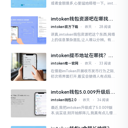
或者金额填多,心里猛地咯噔一下。imto
ken里的以太坊那交易,本质乃是一锤子
买卖啊,一旦提交到区块链之上
imtoken钱包资源吧在哪找，
这些坑我帮你趟过
imtoken官方下载
⋅
昨天
⋅
28 阅读
讲真,imtoken钱包资源吧这个东西,网络
上的信息繁杂混乱,让人难以分辨。有的
人声称那是官方途径,有的人则表示是第
三方进行的搬运。倘若找对了资源
imtoken提币地址在哪找？手
把手教你快速查看
imtoken唯一官网
⋅
昨天
⋅
33 阅读
在借助imToken开展收币发币行为之际,
初次将界面打开,着实会使得人有点陷入
发懵的状态,那密密麻麻的按钮,多得以至
于如同迷宫一样。好多人纷纷询问我
imtoken钱包5.0.009升级后咋
用？老用户实测分享
imtoken钱包2.0
⋅
昨天
⋅
34 阅读
最近,我把imtoken升级成了5.0.009版
本,说实话,刚开始那阵儿,我真有点儿懵,
整个界面变了,布局也重新排了,结果我想
找某些东西时,得绕两圈才能找到