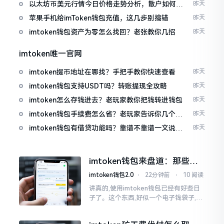
以太坊币美元行情今日价格走势分析，散户如何避
昨天
免追涨杀跌被套牢
苹果手机给imToken钱包充值，这几步别搞错
昨天
imtoken钱包资产为零怎么找回？老张教你几招
昨天
imtoken唯一官网
imtoken提币地址在哪找？手把手教你快速查看
昨天
imtoken钱包支持USDT吗？转账提现全攻略
昨天
imtoken怎么存钱进去？老玩家教你把钱转进钱包
昨天
imtoken钱包手续费怎么省？老玩家告诉你几个实
昨天
在招
imtoken钱包有借贷功能吗？靠谱不靠谱一文说清
昨天
楚
imtoken钱包来盘道：那些踩
过的坑和保命招
imtoken钱包2.0
⋅
22分钟前
⋅
10 阅读
讲真的,使用imtoken钱包已经有好些日
子了。这个东西,好似一个电子钱袋子,里
面装着你那些数字资产。有的人使用起
来一帆风顺、毫无阻碍,有的人使用起来