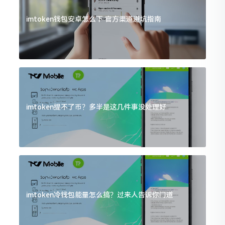
imtoken钱包安卓怎么下 官方渠道避坑指南
imtoken提不了币？多半是这几件事没处理好
imtoken冷钱包能量怎么搞？过来人告诉你门道