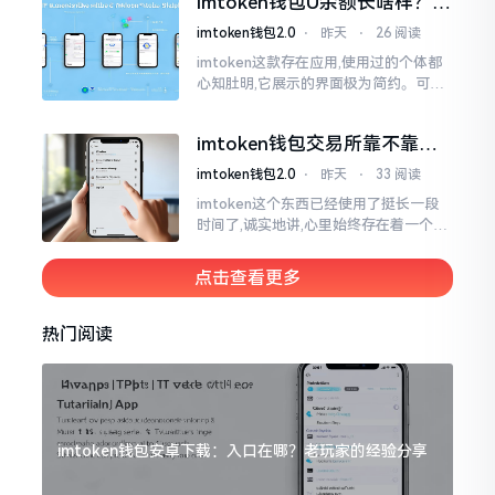
imtoken钱包U余额长啥样？截
图这样看
imtoken钱包2.0
⋅
昨天
⋅
26 阅读
imtoken这款存在应用,使用过的个体都
心知肚明,它展示的界面极为简约。可是,
U余额的那个部分偶尔会致使人们的视觉
感受产生些许困惑。
imtoken钱包交易所靠不靠
谱？老玩家说说心里话
imtoken钱包2.0
⋅
昨天
⋅
33 阅读
imtoken这个东西已经使用了挺长一段
时间了,诚实地讲,心里始终存在着一个疙
瘩。钱包本身不存在问题,然而交易所那
边就稍微有点让人不放心。今天来谈论
点击查看更多
这个事情
热门阅读
imtoken钱包安卓下载：入口在哪？老玩家的经验分享