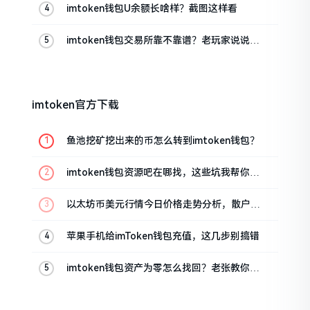
imtoken钱包U余额长啥样？截图这样看
imtoken钱包交易所靠不靠谱？老玩家说说心
里话
imtoken官方下载
鱼池挖矿挖出来的币怎么转到imtoken钱包？
imtoken钱包资源吧在哪找，这些坑我帮你趟
过
以太坊币美元行情今日价格走势分析，散户如
何避免追涨杀跌被套牢
苹果手机给imToken钱包充值，这几步别搞错
imtoken钱包资产为零怎么找回？老张教你几
招