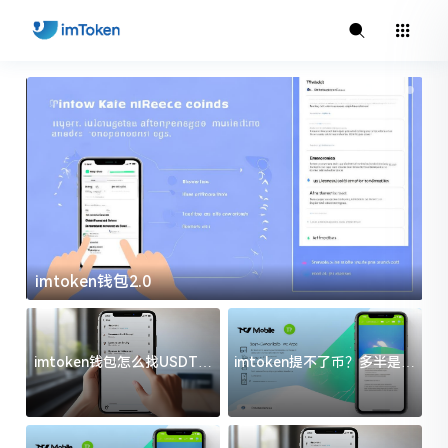
imtoken钱包2.0
i
imtoken钱包怎么找USDT地
imtoken提不了币？多半是这
址？三步搞定不踩坑
几件事没处理好