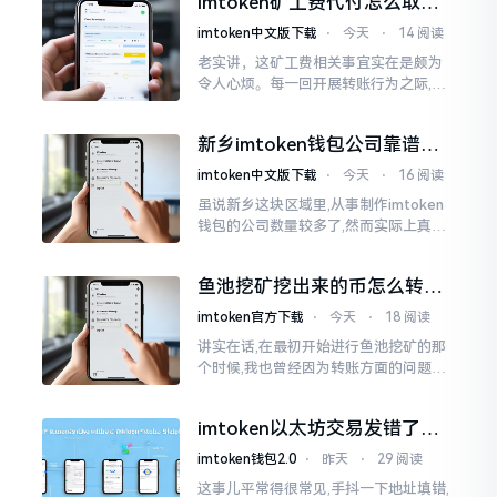
imtoken矿工费代付怎么取
却提心吊胆、神经紧绷。
消？老手教你几招
imtoken中文版下载
⋅
今天
⋅
14 阅读
老实讲，这矿工费相关事宜实在是颇为
令人心烦。每一回开展转账行为之际,就
好比投身于抽奖活动那样,压根没办法晓
得紧接着的下一秒会扣掉多少手续费。
新乡imtoken钱包公司靠谱
时隔多年
吗？普通人怎么避坑
imtoken中文版下载
⋅
今天
⋅
16 阅读
虽说新乡这块区域里,从事制作imtoken
钱包的公司数量较多了,然而实际上真正
值得信赖靠谱的却没几个。友人先前寻
觅过一家公司,表示那家公司声称能够给
鱼池挖矿挖出来的币怎么转到
予协助进行操作的
imtoken钱包？
imtoken官方下载
⋅
今天
⋅
18 阅读
讲实在话,在最初开始进行鱼池挖矿的那
个时候,我也曾经因为转账方面的问题而
被卡住了好多次。挖出来的矿币堆积在
了鱼池账户之中,看起来的确让人感觉颇
imtoken以太坊交易发错了咋
为畅快
整？取消方法告诉你
imtoken钱包2.0
⋅
昨天
⋅
29 阅读
这事儿平常得很常见,手抖一下地址填错,