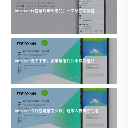
imtoken钱包是哪年出来的？一文给你说清楚
imtoken提不了币？多半是这几件事没处理好
imtoken冷钱包能量怎么搞？过来人告诉你门道