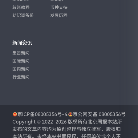
转账教程
币种支持
助记词备份
发展历程
新闻资讯
集团新闻
国际新闻
国内新闻
行业新闻
京ICP备08005356号-4
京公网安备 08005356号
Copyright © 2022-2026 版权所有
北京周报
本站所
发布的文章内容均为原创整理与独立撰写，版权归
本站所有。未经本站书面授权，任何单位或个人不