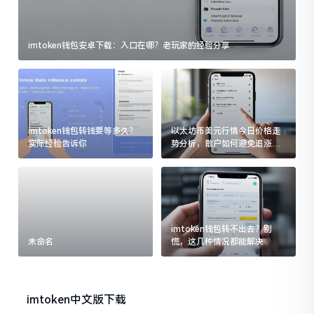
imtoken钱包安卓下载：入口在哪？老玩家的经验分享
imtoken钱包转钱要等多久？
以太坊币美元行情今日价格走
实际经验告诉你
势分析，散户如何避免追涨杀
跌被套牢
imtoken钱包转不出去？别
未命名
慌，这几种情况都能解决
imtoken中文版下载