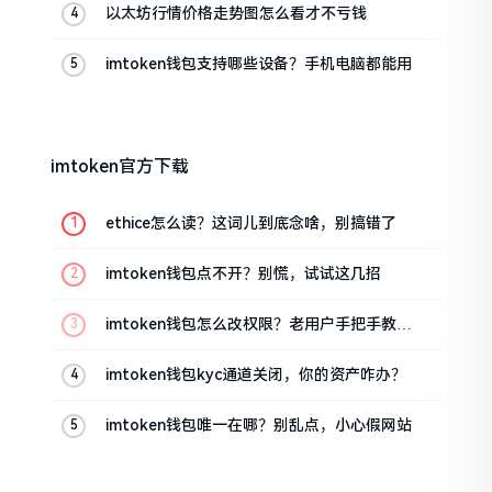
以太坊行情价格走势图怎么看才不亏钱
imtoken钱包支持哪些设备？手机电脑都能用
imtoken官方下载
ethice怎么读？这词儿到底念啥，别搞错了
imtoken钱包点不开？别慌，试试这几招
imtoken钱包怎么改权限？老用户手把手教你
换主人
imtoken钱包kyc通道关闭，你的资产咋办？
imtoken钱包唯一在哪？别乱点，小心假网站