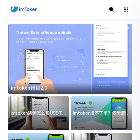
imtoken钱包2.0
i
imtoken钱包怎么找USDT地
imtoken提不了币？多半是这
址？三步搞定不踩坑
几件事没处理好