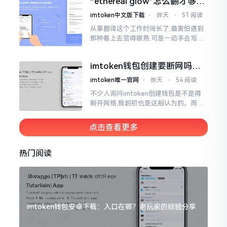
“ethereal glow”怎么翻才够味
至极点。
儿？翻译圈老油条的私房话
imtoken中文版下载
⋅
昨天
⋅
51 阅读
从事翻译这个工作时间长了,最害怕遇到
那种看上去觉得眼熟,可是一动手去写就
毫无头绪的词汇。“etherealglow”就是
很典型的例子。你去查阅词典
imtoken钱包创建要断网吗？
老玩家说说真实情况
imtoken唯一官网
⋅
昨天
⋅
54 阅读
不少人询问imtoken创建钱包是不是得
断开网络,我起初也是这般认为的。而后
使用了好些年才发觉,此种说法略微有些
夸张了。断网创建主要是为了防范中间
点击查看更多
人攻击
热门阅读
imtoken钱包安卓下载：入口在哪？老玩家的经验分享