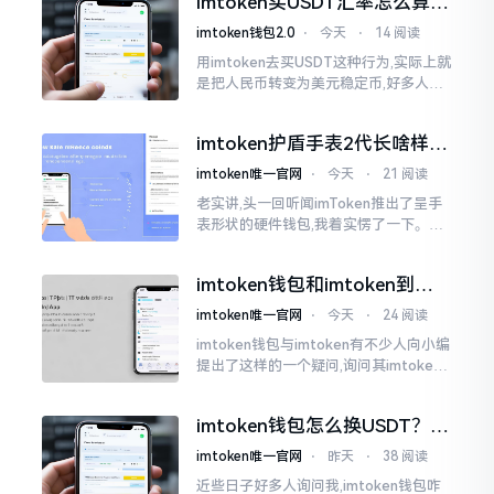
imtoken买USDT汇率怎么算？
热锅上的蚂蚁,慌乱无措。
几点买最划算
imtoken钱包2.0
⋅
今天
⋅
14 阅读
用imtoken去买USDT这种行为,实际上就
是把人民币转变为美元稳定币,好多人在
首次进行购买时都陷入了困惑状态,界面
之中有着大量的数字,汇率呈现出忽高忽
imtoken护盾手表2代长啥样？
低的状况
真实上手体验分享
imtoken唯一官网
⋅
今天
⋅
21 阅读
老实讲,头一回听闻imToken推出了呈手
表形状的硬件钱包,我着实愣了一下。在c
rypto圈子里,玩硬件钱包的人数量不少,
然而做成手表样式的着实不多见。
imtoken钱包和imtoken到底
是不是一回事？看完就懂了
imtoken唯一官网
⋅
今天
⋅
24 阅读
imtoken钱包与imtoken有不少人向小编
提出了这样的一个疑问,询问其imtoken
钱包与imtoken是不是属于不同一的事
物。而实际上,这二者根本完完全全就是
imtoken钱包怎么换USDT？这
同一个物品
几种方法你得知道
imtoken唯一官网
⋅
昨天
⋅
38 阅读
近些日子好多人询问我,imtoken钱包咋