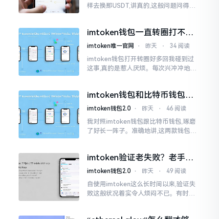
样去换那USDT,讲真的,这般问题问得很
是实在。咱们那些普通之人玩币,最为头
疼之事便是怎样把各类代币换成USDT
imtoken钱包一直转圈打不开
解决办法分享
imtoken唯一官网
⋅
昨天
⋅
34 阅读
imtoken钱包打开转圈好多回我碰到过
这事,真的是惹人厌烦。每次兴冲冲地开
启imtoken,那个圈就开始不住地转呀转,
仿若永远没有尽头一样。针对这种情形,
imtoken钱包和比特币钱包，
大家说法不尽相同
谁更安全？老玩家来聊聊
imtoken钱包2.0
⋅
昨天
⋅
46 阅读
我对照imtoken钱包跟比特币钱包,琢磨
了好长一阵子。准确地讲,这两款钱包我
都用过,它们各有独特特性。imtoken是
多链钱包,能支持多种数字货币,界面设计
imtoken验证老失败？老手教
挺美观
你几招搞定
imtoken钱包2.0
⋅
昨天
⋅
49 阅读
自使用imtoken这么长时间以来,验证失
败这般状况着实令人烦闷不已。有时急
切地想要进行转账操作,却偏偏卡在验证
那一流程环节,致使整个人的状态都低落