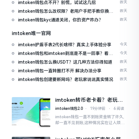
imtoken钱包点不开？别慌，试试这几招
昨天
imtoken钱包怎么改权限？老用户手把手教你换主
昨天
人
imtoken钱包kyc通道关闭，你的资产咋办？
昨天
imtoken唯一官网
imtoken护盾手表2代长啥样？真实上手体验分享
今天
imtoken钱包和imtoken到底是不是一回事？看完
今天
就懂了
imtoken钱包怎么换USDT？这几种方法你得知道
昨天
imtoken钱包一直转圈打不开 解决办法分享
昨天
imtoken钱包创建要断网吗？老玩家说说真实情况
昨天
imtoken转币老卡着？老玩家
教你几招搞定
imtoken钱包2.0
⋅
19分钟前
⋅
6 阅读
imtoken钱包一直不到账资金转了许久,
却一直不见到账,这种情况实在让人烦躁,
怒火中烧。我刚启用imtoken软件时,就
遇到过类似困扰,那时内心焦急,像被困在