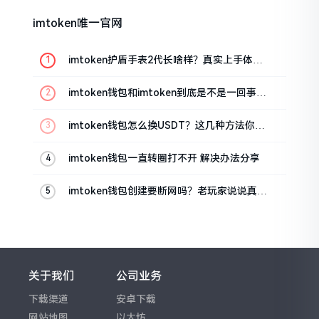
imtoken唯一官网
imtoken护盾手表2代长啥样？真实上手体验
分享
imtoken钱包和imtoken到底是不是一回事？
看完就懂了
imtoken钱包怎么换USDT？这几种方法你得
知道
imtoken钱包一直转圈打不开 解决办法分享
imtoken钱包创建要断网吗？老玩家说说真实
情况
关于我们
公司业务
下载渠道
安卓下载
网站地图
以太坊