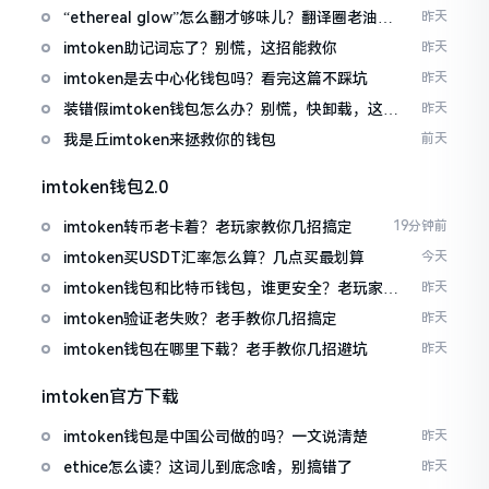
“ethereal glow”怎么翻才够味儿？翻译圈老油条
昨天
的私房话
imtoken助记词忘了？别慌，这招能救你
昨天
imtoken是去中心化钱包吗？看完这篇不踩坑
昨天
装错假imtoken钱包怎么办？别慌，快卸载，这几
昨天
招能救急
我是丘imtoken来拯救你的钱包
前天
imtoken钱包2.0
imtoken转币老卡着？老玩家教你几招搞定
19分钟前
imtoken买USDT汇率怎么算？几点买最划算
今天
imtoken钱包和比特币钱包，谁更安全？老玩家来
昨天
聊聊
imtoken验证老失败？老手教你几招搞定
昨天
imtoken钱包在哪里下载？老手教你几招避坑
昨天
imtoken官方下载
imtoken钱包是中国公司做的吗？一文说清楚
昨天
ethice怎么读？这词儿到底念啥，别搞错了
昨天