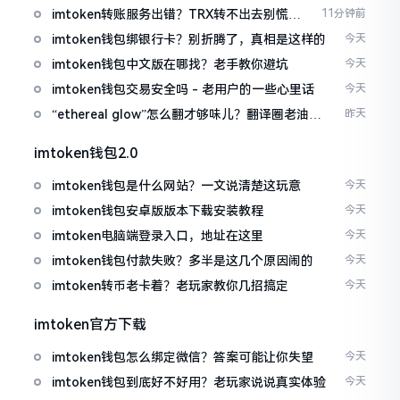
imtoken转账服务出错？TRX转不出去别慌，
11分钟前
这几招试试
imtoken钱包绑银行卡？别折腾了，真相是这样的
今天
imtoken钱包中文版在哪找？老手教你避坑
今天
imtoken钱包交易安全吗 - 老用户的一些心里话
今天
“ethereal glow”怎么翻才够味儿？翻译圈老油条
昨天
的私房话
imtoken钱包2.0
imtoken钱包是什么网站？一文说清楚这玩意
今天
imtoken钱包安卓版版本下载安装教程
今天
imtoken电脑端登录入口，地址在这里
今天
imtoken钱包付款失败？多半是这几个原因闹的
今天
imtoken转币老卡着？老玩家教你几招搞定
今天
imtoken官方下载
imtoken钱包怎么绑定微信？答案可能让你失望
今天
imtoken钱包到底好不好用？老玩家说说真实体验
今天