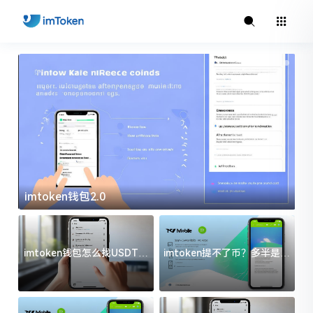
imtoken钱包2.0
i
imtoken钱包怎么找USDT地
imtoken提不了币？多半是这
址？三步搞定不踩坑
几件事没处理好