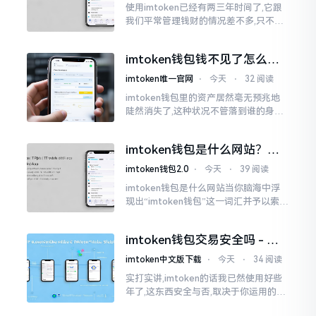
使用imtoken已经有两三年时间了,它跟
我们平常管理钱财的情况差不多,只不过
它是用于管理数字资产的。然而在网上
搜索“imtoken钱包官网中文版”,会跳出
imtoken钱包钱不见了怎么
许许多多的链接
办？老用户手把手教你找回
imtoken唯一官网
⋅
今天
⋅
32 阅读
imtoken钱包里的资产居然毫无预兆地
陡然消失了,这种状况不管落到谁的身上,
只怕都会心急如焚。我有个朋友就在前
些日子碰到了这样的事,当他满心忐忑地
imtoken钱包是什么网站？一
打开钱包查看时
文说清楚这玩意
imtoken钱包2.0
⋅
今天
⋅
39 阅读
imtoken钱包是什么网站当你脑海中浮
现出“imtoken钱包”这一词汇并予以索求
之时,内心所想往往不外乎“此物究竟是何
种平台”。事实上,初次听闻imtoken之际,
imtoken钱包交易安全吗 - 老
我也曾短暂错愕
用户的一些心里话
imtoken中文版下载
⋅
今天
⋅
34 阅读
实打实讲,imtoken的话我已然使用好些
年了,这东西安全与否,取决于你运用的方
式。钱包自身不存在问题,然而众多人之