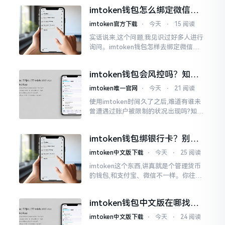
说实话,在那一瞬间
imtoken钱包怎么绑定微信？
答案可能让你失望
imtoken官方下载
⋅
今天
⋅
15 阅读
实话说来,这个问题,我见识过好多人进行
询问。imtoken钱包怎样去绑定微信呢?
答案是极为简单的,那便是绑不上。我方
才未信,经历了好长一段时间的反复尝
imtoken钱包会风控吗？知乎
试。随后予以明晰
上的说法靠不靠谱，老币民告
imtoken唯一官网
⋅
今天
⋅
21 阅读
诉你
使用imtoken时间久了之后,难道有谁未
曾遭遇过账户被限制的状况出现吗?知乎
上面为此吵得乱成一团,当中有人声称风
控是虚假的,还有人表示自己天天都被限
imtoken钱包绑银行卡？别折
制。
腾了，真相是这样的
imtoken中文版下载
⋅
今天
⋅
25 阅读
imtoken这个东西,讲真就是个管理货币
的钱包,和支付宝、微信不一样。你往里
面存的是比特币、以太坊这类虚拟货币,
并非人民币。好多人初次使用时
imtoken钱包中文版在哪找？
老手教你避坑
imtoken中文版下载
⋅
今天
⋅
24 阅读