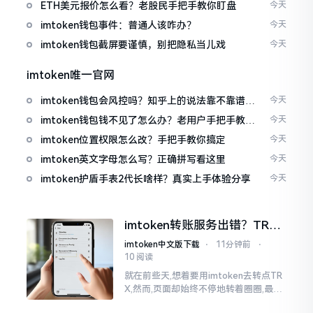
ETH美元报价怎么看？老股民手把手教你盯盘
今天
imtoken钱包事件：普通人该咋办？
今天
imtoken钱包截屏要谨慎，别把隐私当儿戏
今天
imtoken唯一官网
imtoken钱包会风控吗？知乎上的说法靠不靠谱，
今天
老币民告诉你
imtoken钱包钱不见了怎么办？老用户手把手教你
今天
找回
imtoken位置权限怎么改？手把手教你搞定
今天
imtoken英文字母怎么写？正确拼写看这里
今天
imtoken护盾手表2代长啥样？真实上手体验分享
今天
imtoken转账服务出错？TRX
转不出去别慌，这几招试试
imtoken中文版下载
⋅
11分钟前
⋅
10 阅读
就在前些天,想着要用imtoken去转点TR
X,然而,页面却始终不停地转着圈圈,最终
弹出来了“转账服务出错”这样的提示。