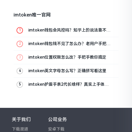
imtoken唯一官网
imtoken钱包会风控吗？知乎上的说法靠不靠
谱，老币民告诉你
imtoken钱包钱不见了怎么办？老用户手把手
教你找回
imtoken位置权限怎么改？手把手教你搞定
imtoken英文字母怎么写？正确拼写看这里
imtoken护盾手表2代长啥样？真实上手体验
分享
关于我们
公司业务
下载渠道
安卓下载