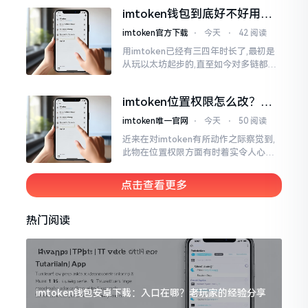
所以失败,在于贪图便宜以及偷懒。我目
imtoken钱包到底好不好用？
睹过非常多的人
老玩家说说真实体验
imtoken官方下载
⋅
今天
⋅
42 阅读
用imtoken已经有三四年时长了,最初是
从玩以太坊起步的,直至如今对多链都有
涉及,也可算是个老使用者了,讲真，imto
ken这玩意儿就好像一个数字钱袋子
imtoken位置权限怎么改？手
把手教你搞定
imtoken唯一官网
⋅
今天
⋅
50 阅读
近来在对imtoken有所动作之际察觉到,
此物在位置权限方面有时着实令人心生
烦闷之感。开启app之际提示定位出现故
障情况,致使我呈现出一脸茫然不知所措
点击查看更多
的模样
热门阅读
imtoken钱包安卓下载：入口在哪？老玩家的经验分享