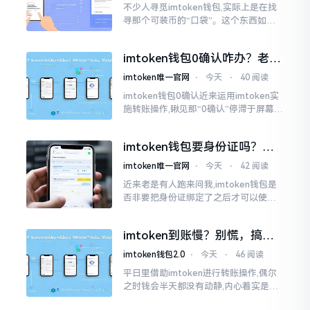
不少人寻觅imtoken钱包,实际上是在找
寻那个可装币的“口袋”。这个东西如今
称作imToken,是个老资历的钱包,对以太
坊、比特币以及各类链上的代币予以支
imtoken钱包0确认咋办？老手
持。
教你几招快速解决
imtoken唯一官网
⋅
今天
⋅
40 阅读
imtoken钱包0确认近来运用imtoken实
施转账操作,瞅见那“0确认”停滞于屏幕之
上,内心着实颇为不是个滋味儿。此玩意
儿恰似前往银行进行排队,前方之人众多,
imtoken钱包要身份证吗？别
你仅有干巴巴等待其一途。
慌，看完这篇就懂了
imtoken唯一官网
⋅
今天
⋅
42 阅读
近来老是有人跑来问我,imtoken钱包是
否非要把身份证绑定了之后才可以使用
呢?起初阶段我也着实感到极为纳闷,随后
历经一番认真细致地琢磨，最终算是搞
imtoken到账慢？别慌，搞懂
清楚了
这几点比啥都强
imtoken钱包2.0
⋅
今天
⋅
46 阅读
平日里借助imtoken进行转账操作,偶尔
之时钱会半天都没有动静,内心着实是挺
着急的。实际上这东西到账的快慢情况,