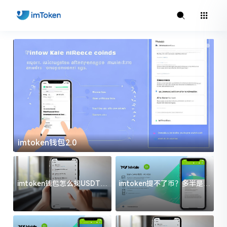
imtoken钱包2.0
i
imtoken钱包怎么找USDT地
imtoken提不了币？多半是这
址？三步搞定不踩坑
几件事没处理好