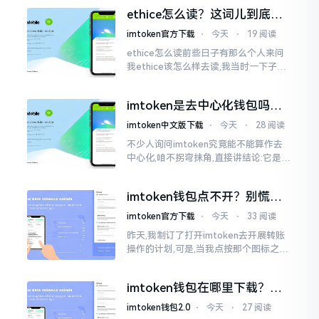
否还存在。假设你的手机没丢,且一直处
ethice怎么读？这词儿到底念
于网络连接状态
啥，别搞错了
imtoken官方下载
⋅
今天
⋅
19 阅读
ethice怎么读前些日子有那么个人来问
我ethice该怎么样去读,我当时一下子就
愣住了,卡在那儿说不出话来。这个词瞅
着模样感觉像是ethics（伦理学）,不过
imtoken是去中心化钱包吗？
呢拼写方面却少了一个字母
看完这篇不踩坑
imtoken中文版下载
⋅
今天
⋅
28 阅读
不少人询问imtoken究竟能不能算作去
中心化,咱不拐弯抹角,直接讲结论:它是一
种“不伦不类”的混合形态。私钥诚然是
由你自己掌握在手中,这点确凿无误
imtoken钱包点不开？别慌，
试试这几招
imtoken官方下载
⋅
今天
⋅
33 阅读
昨天,我制订了打开imtoken去开展转账
操作的计划,可是,当我点按那个图标之后,
屏幕就如同陷入死机状态一样,好长一段
时间都木有一丁点反应。我不住地点击
imtoken钱包在哪里下载？老
手教你几招避坑
imtoken钱包2.0
⋅
今天
⋅
27 阅读