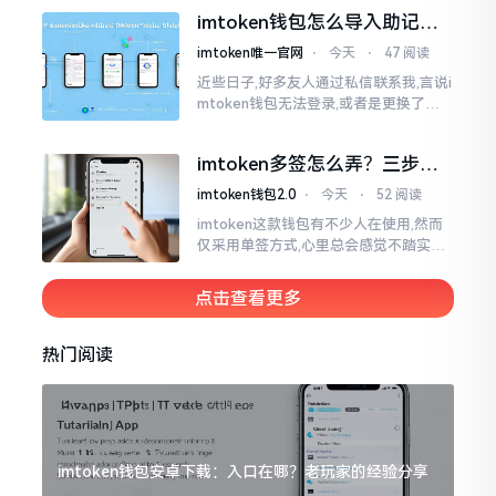
真的并非是它独自就能决定的。区块链
imtoken钱包怎么导入助记
这个东西呢
词？手把手教你找回资产
imtoken唯一官网
⋅
今天
⋅
47 阅读
近些日子,好多友人通过私信联系我,言说i
mtoken钱包无法登录,或者是更换了手
机后,资产寻觅不到,急得如同热锅之上的
蚂蚁一般。实际上
imtoken多签怎么弄？三步搞
定，资产更安全
imtoken钱包2.0
⋅
今天
⋅
52 阅读
imtoken这款钱包有不少人在使用,然而
仅采用单签方式,心里总会感觉不踏实。
要是手机不慎丢失、私钥意外泄露,那就
真如同处于全然暴露状态了。多签实际
点击查看更多
上就是给资产增添一道保障
热门阅读
imtoken钱包安卓下载：入口在哪？老玩家的经验分享