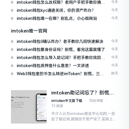
imtoken钱包怎么改权限？老用户手把手教你换主
今天
人
imtoken钱包kyc通道关闭，你的资产咋办？
今天
imtoken钱包唯一在哪？别乱点，小心假网站
今天
imtoken唯一官网
imtoken钱包0确认咋办？老手教你几招快速解决
今天
imtoken钱包要身份证吗？别慌，看完这篇就懂了
今天
imtoken钱包怎么导入助记词？手把手教你找回资
今天
产
imtoken钱包质押是什么意思？一文讲透
今天
Web3钱包里的币怎么转进imToken？别慌，三步
昨天
搞定
imtoken助记词忘了？别慌，
这招能救你
imtoken中文版下载
⋅
30分钟前
⋅
13 阅读
不少人认为imtoken是去中心化的,一旦
忘了助记词,就相当于资产没了,实际上这
笔账不能如此来算,重点在于你的设备是