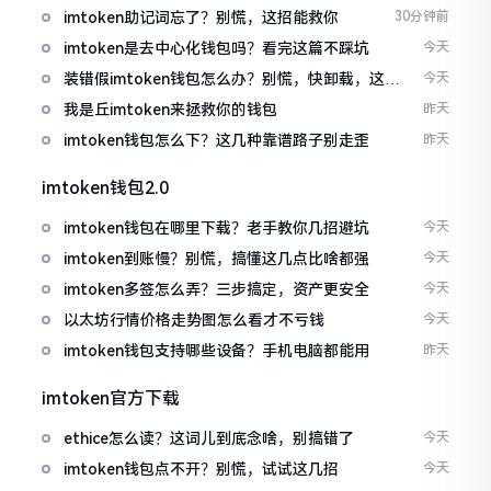
imtoken助记词忘了？别慌，这招能救你
30分钟前
imtoken是去中心化钱包吗？看完这篇不踩坑
今天
装错假imtoken钱包怎么办？别慌，快卸载，这几
今天
招能救急
我是丘imtoken来拯救你的钱包
昨天
imtoken钱包怎么下？这几种靠谱路子别走歪
昨天
imtoken钱包2.0
imtoken钱包在哪里下载？老手教你几招避坑
今天
imtoken到账慢？别慌，搞懂这几点比啥都强
今天
imtoken多签怎么弄？三步搞定，资产更安全
今天
以太坊行情价格走势图怎么看才不亏钱
今天
imtoken钱包支持哪些设备？手机电脑都能用
昨天
imtoken官方下载
ethice怎么读？这词儿到底念啥，别搞错了
今天
imtoken钱包点不开？别慌，试试这几招
今天