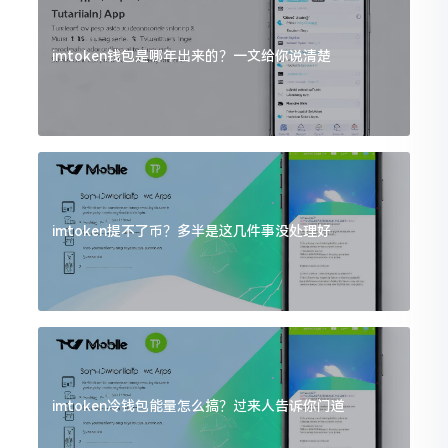
imtoken钱包是哪年出来的？一文给你说清楚
imtoken提不了币？多半是这几件事没处理好
imtoken冷钱包能量怎么搞？过来人告诉你门道