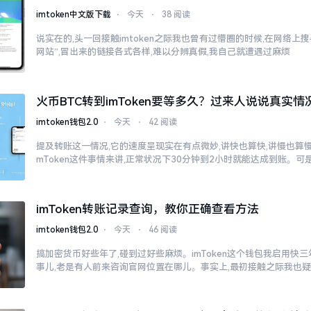
imtoken中文版下载
⋅
今天
⋅
38 阅读
说实在的,头一回接触imtoken之际我也曾有过懵圈的时候,在网络上搜寻“
网站”,冒出来的链接各式各样,难以分辨真假,我自己就遭遇过麻烦
火币BTC转到imToken要等多久？过来人说说真实情
imtoken钱包2.0
⋅
今天
⋅
42 阅读
提及转账这一情况,它的速度呈现实在有点微妙,讲快也算快,讲慢也算慢
mToken这件事情来讲,正常状况下30分钟到2小时就能达成到账。可
imToken转账记录查询，教你正确查看方法
imtoken钱包2.0
⋅
今天
⋅
46 阅读
搞加密货币好些年了,碰到过好些麻烦。imToken这个钱包我启用快
事儿,老是有人前来咨询官网位置在哪儿。事实上,最初接触之际我也