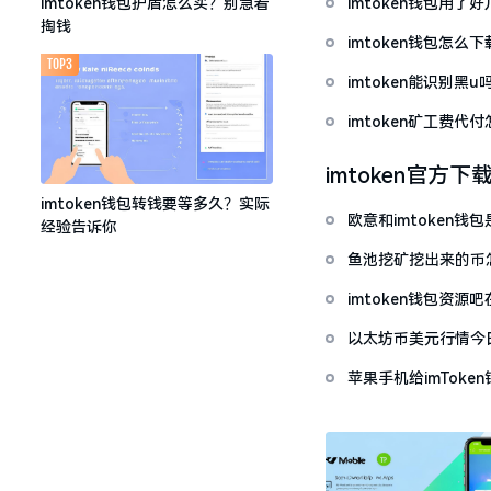
imtoken钱包用
imtoken钱包护盾怎么买？别急着
掏钱
imtoken钱包怎
TOP3
imtoken能识别黑
imtoken矿工费
imtoken官方下
imtoken钱包转钱要等多久？实际
欧意和imtoken
经验告诉你
鱼池挖矿挖出来的币怎
imtoken钱包资
以太坊币美元行情今
套牢
苹果手机给imTok