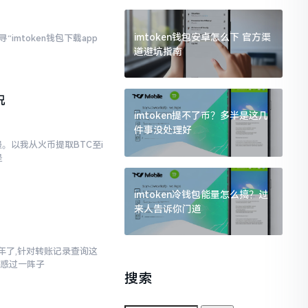
imtoken钱包安卓怎么下 官方渠
imtoken钱包下载app
道避坑指南
况
imtoken提不了币？多半是这几
件事没处理好
。以我从火币提取BTC至i
是
imtoken冷钱包能量怎么搞？过
来人告诉你门道
三年了,针对转账记录查询这
疑惑过一阵子
搜索