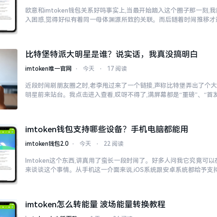
欧意和imtoken钱包关系好吗事实上,当最开始踏入这个圈子那一刻
入困惑,觉得好似有着同一母体渊源所致的关联。而后随着时间推移才
比特堡特派大明星是谁？说实话，我真没搞明白
imtoken唯一官网
⋅
今天
⋅
17 阅读
近段时间刷朋友圈之时,老李甩过来了一个链接,声称比特堡弄出了个大
明星前来站台。我点击进入查看,哎呀不得了,满屏幕都是“重磅”、“首发
imtoken钱包支持哪些设备？手机电脑都能用
imtoken钱包2.0
⋅
今天
⋅
22 阅读
Imtoken这个东西,讲真用了蛮长一段时间了。好多人问我它究竟可
来谈谈这个事情。从手机这一介面来说,iOS系统跟安卓系统都给予支
imtoken怎么转能量 波场能量转换教程