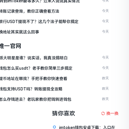
C转到imToken要等多久？过来人说说真实情况
今天
ken转账记录查询，教你正确查看方法
今天
ken银行USDT提现不了？这几个法子能帮你搞定
今天
en换地址其实就这么回事
今天
en唯一官网
派大明星是谁？说实话，我真没搞明白
今天
en钱包怎么买usdt？老手教你简单三步搞定
今天
ken提币地址在哪找？手把手教你快速查看
昨天
en钱包支持USDT吗？转账提现全攻略
昨天
ken怎么存钱进去？老玩家教你把钱转进钱包
昨天
猜你喜欢
换一换
imtoken钱包安卓下载：入口在