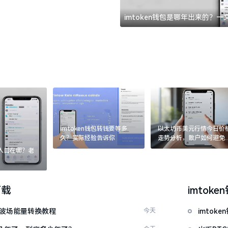
imtoken钱包是哪年出来的？
imtoken钱包转钱要等多
以太坊币美元行情今日价
久？实际经验告诉你
走势分析，散户如何避免
涨杀跌被套牢
：入口在哪？老
下载
imtoke
量 波场能量转换教程
今天
imto