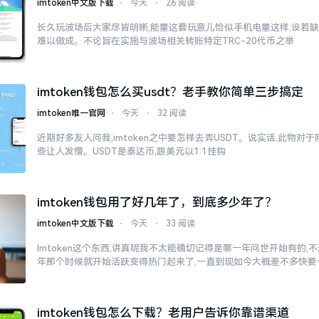
imtoken中文版下载
⋅
今天
⋅
26 阅读
长久玩波场后大家尽皆明晰,能量这套玩意儿恰似手机电量这样,设若缺
难以做成。不论旨在实施与波场相关转账特定TRC-20代币之举
imtoken钱包怎么买usdt？老手教你简单三步搞定
imtoken唯一官网
⋅
今天
⋅
32 阅读
近期好多友人问我,imtoken之中要怎样去弄USDT。说实话,此物
些让人发懵。USDT是泰达币,跟美元以1:1挂钩
imtoken钱包用了好几年了，到底多少年了？
imtoken中文版下载
⋅
今天
⋅
33 阅读
Imtoken这个东西,讲真呢我不太能确切记得是哪一年问世开始有的,不过
年那个时候就开始活跃变得热门起来了,一直到现如今大概差不多快要
imtoken钱包怎么下载？老用户告诉你靠谱渠道