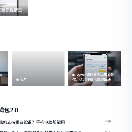
一文给你说清楚
格
imtoken钱包转不出去？别
追
未命名
慌，这几种情况都能解决
n钱包2.0
ken钱包支持哪些设备？手机电脑都能用
今天