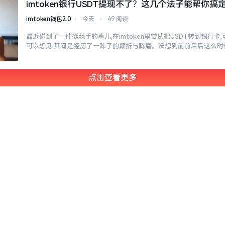
imtoken银行USDT提现不了？这几个法子能帮你搞
imtoken钱包2.0
⋅
今天
⋅
49 阅读
最近碰到了一件挺棘手的事儿,在imtoken里尝试把USDT转到银行卡
可以想见,其间是经历了一阵子的颠折与腾磨。没想到前前后后这么时
点击查看更多