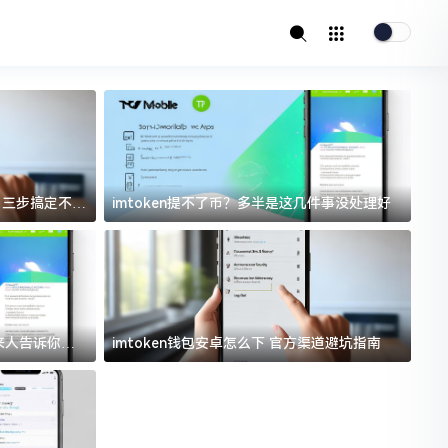
址？三步搞定不踩
imtoken提不了币？多半是这几件事没处理好
i
过来人告诉你门
imtoken钱包安卓怎么下 官方渠道避坑指南