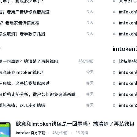
了好几年了，到底多少年了？
今天
火币BT
么下载？老用户告诉你靠谱渠道
今天
imTo
u吗？老玩家告诉你真相
今天
imto
代付怎么取消？老手教你几招
今天
imtok
载
imtok
钱包是一回事吗？搞清楚了再装钱包
48分钟前
比特堡特
么转到imtoken钱包？
今天
imtok
源吧在哪找，这些坑我帮你趟过
昨天
imto
日价格走势分析，散户如何避免追涨杀跌被
昨天
imtok
en钱包充值，这几步别搞错
昨天
imto
欧意和imtoken钱包是一回事吗？搞清楚了再装钱包
imtoken官方下载
⋅
48分钟前
⋅
13 阅读