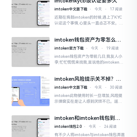
imtokenkycb级认证要多久
imtoken中文版下载
⋅
今天
⋅
17 阅读
近期在捣鼓imtoken的时候,遇上了KYC
认证这个事情,心里头一直忐忑不安。B
级认证究竟得等多长时间?我四处查找了
一番,也向几位玩币的朋友打听了下,大家
imtoken钱包资产为零怎么找
说的都不一样
回？老张教你几招
imtoken官方下载
⋅
今天
⋅
19 阅读
imtoken钱包资产为零前几日,我友人小
李,忙忙慌慌来找我,言说他的imtoken钱
包蓦地资产化为零了,他整个人那一刻俱
都懵掉了,此种状况实际上是较为常见的,
imtoken风险提示关不掉？老
莫要惊慌,暂且别急着去砸手机。
手教你几招
imtoken中文版下载
⋅
今天
⋅
30 阅读
imtoken此物使用时长一旦增加,风险提
示弹窗实在是让人感到厌烦不已。遥想
当初我刚开始接触它那时候,每一回开展
转账操作,都会蹦出一连串警告信息,弄得
imtoken和imtoken钱包到底
人心里慌慌张张的。
啥区别 一文说清楚
imtoken钱包2.0
⋅
今天
⋅
24 阅读
有不少人将imtoken与imtoken钱包弄混