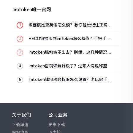
imtoken唯一官网
埃塞俄比亚英语怎么读？教你轻松记住正确发
音
HECO链提币到imToken怎么操作？手把手教
你轻松完成转账
imtoken钱包转不出去？别慌，这几种情况都
能解决
imtoken密钥恢复钱没了？过来人说说咋整
imtoken钱包移除权限怎么设置？老玩家手把
手教你
关于我们
公司业务
下载渠道
安卓下载
网站地图
以太坊