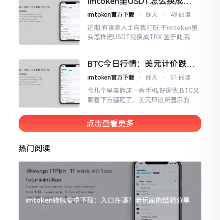
imtoken里USDT怎么换成
币流程。
TRX？手把手教你转成波场币
imtoken官方下载
⋅
昨天
⋅
49 阅读
近期,有诸多人士向我打听,于imtoken里
头怎样把USDT兑换成TRX,鉴于此,我着
实费了好大一番周折方弄清楚。事实上,
此事自身并非艰难,重点在于得寻对办
BTC今日行情：美元计价跌成
法。
啥样了？老手教你咋看
imtoken官方下载
⋅
昨天
⋅
51 阅读
今儿个早晨起床一看手机,好家伙,BTC又
朝着下方猛砸了。美元那边所显示的报
价瞅着着实令人心头一惊,可说实话,这样
的行情咱们目睹过好多回了。别看今日
点击查看更多
下跌幅度如此之大
热门阅读
imtoken钱包安卓下载：入口在哪？老玩家的经验分享