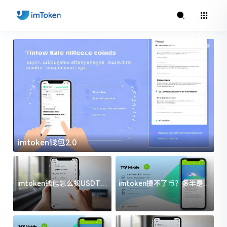
imtoken钱包2.0
i
imtoken钱包怎么找USDT地
imtoken提不了币？多半是这
址？三步搞定不踩坑
几件事没处理好