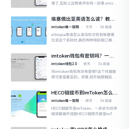
淆了,实际上这两者并非同一回事,imtoke
n乃是一个公司的名称,imtoken钱包则是
由该公司所推出的产品
埃塞俄比亚英语怎么读？教你
轻松记住正确发音
imtoken唯一官网
⋅
今天
⋅
36 阅读
ethiopia英语怎么读当初次听到埃塞俄
比亚这个名称时,真的有种特别拗口难读
的感受。我第一次碰到它时,确实发了好
一阵子呆。之后经过反复琢磨思考,才慢
imtoken钱包有密钥吗？一文
慢弄明白,事实上它并非像一开始想的那
说清楚助记词和私钥
么难懂。
imtoken钱包2.0
⋅
昨天
⋅
34 阅读
问imtoken钱包有没有密钥?这个问题提
得可是蛮着实的。讲真,刚开始接触加密
货币阶段时候我也有过懵圈情况,像什么
私钥,助记词,公钥,把我绕得脑袋都大。
HECO链提币到imToken怎么操
作？手把手教你轻松完成转账
imtoken唯一官网
⋅
昨天
⋅
34 阅读
HECO链提币至imToken，一步步为你详
细讲解操作流程HECO链将币提至imTok
en,一步一步手把手教教你如何实操,让你
轻轻松松掌握每一步,顺顺利利地完成提