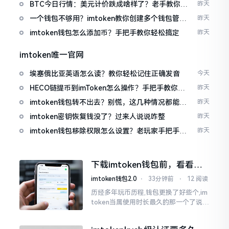
波场币
BTC今日行情：美元计价跌成啥样了？老手教你咋
昨天
看
一个钱包不够用？imtoken教你创建多个钱包管理
昨天
资产
imtoken钱包怎么添加币？手把手教你轻松搞定
昨天
imtoken唯一官网
埃塞俄比亚英语怎么读？教你轻松记住正确发音
今天
HECO链提币到imToken怎么操作？手把手教你轻
昨天
松完成转账
imtoken钱包转不出去？别慌，这几种情况都能解
昨天
决
imtoken密钥恢复钱没了？过来人说说咋整
昨天
imtoken钱包移除权限怎么设置？老玩家手把手教
昨天
你
下载imtoken钱包前，看看老
用户都咋说
imtoken钱包2.0
⋅
33分钟前
⋅
12 阅读
历经多年玩币历程,钱包更换了好些个,im
token当属使用时长最久的那一个了说实
话,有关imtoken钱包app的下载这一情
况