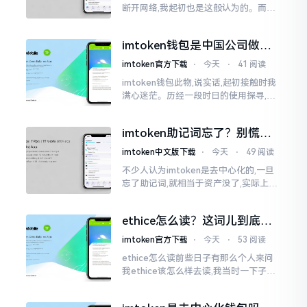
断开网络,我起初也是这般认为的。而后
使用了好些年才发觉,此种说法略微有些
夸张了。断网创建主要是为了防范中间
imtoken钱包是中国公司做的
人攻击
吗？一文说清楚
imtoken官方下载
⋅
今天
⋅
41 阅读
imtoken钱包此物,说实话,起初接触时我
满心迷茫。历经一段时日的使用探寻,我
才渐渐揭开其面纱,明晰其实际状况。原
来,这款钱包乃中国团队打造,其创始人为
imtoken助记词忘了？别慌，
李鹏
这招能救你
imtoken中文版下载
⋅
今天
⋅
49 阅读
不少人认为imtoken是去中心化的,一旦
忘了助记词,就相当于资产没了,实际上这
笔账不能如此来算,重点在于你的设备是
否还存在。假设你的手机没丢,且一直处
ethice怎么读？这词儿到底念
于网络连接状态
啥，别搞错了
imtoken官方下载
⋅
今天
⋅
53 阅读
ethice怎么读前些日子有那么个人来问
我ethice该怎么样去读,我当时一下子就
愣住了,卡在那儿说不出话来。这个词瞅
着模样感觉像是ethics（伦理学）,不过