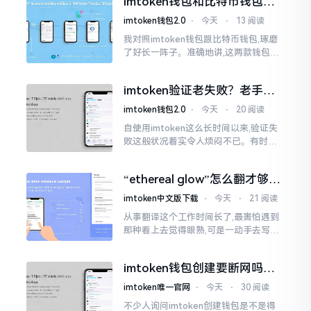
imtoken钱包和比特币钱包，
大家说法不尽相同
谁更安全？老玩家来聊聊
imtoken钱包2.0
⋅
今天
⋅
13 阅读
我对照imtoken钱包跟比特币钱包,琢磨
了好长一阵子。准确地讲,这两款钱包我
都用过,它们各有独特特性。imtoken是
多链钱包,能支持多种数字货币,界面设计
imtoken验证老失败？老手教
挺美观
你几招搞定
imtoken钱包2.0
⋅
今天
⋅
20 阅读
自使用imtoken这么长时间以来,验证失
败这般状况着实令人烦闷不已。有时急
切地想要进行转账操作,却偏偏卡在验证
那一流程环节,致使整个人的状态都低落
“ethereal glow”怎么翻才够味
至极点。
儿？翻译圈老油条的私房话
imtoken中文版下载
⋅
今天
⋅
21 阅读
从事翻译这个工作时间长了,最害怕遇到
那种看上去觉得眼熟,可是一动手去写就
毫无头绪的词汇。“etherealglow”就是
很典型的例子。你去查阅词典
imtoken钱包创建要断网吗？
老玩家说说真实情况
imtoken唯一官网
⋅
今天
⋅
30 阅读
不少人询问imtoken创建钱包是不是得