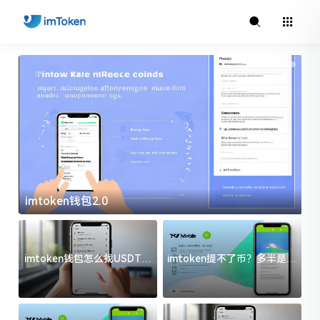
imtoken官方下载
imtoken钱包怎么找USDT地
imtoken提不了币？多半是这
址？三步搞定不踩坑
几件事没处理好