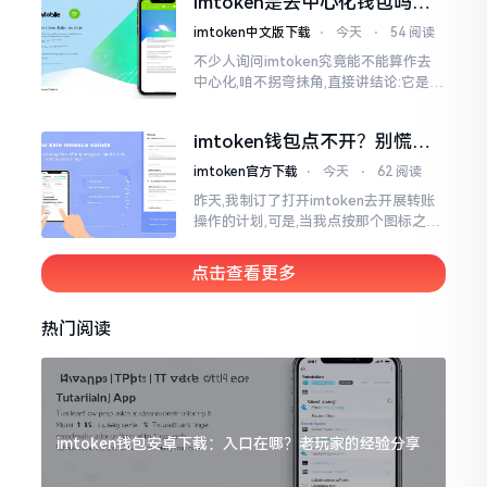
imtoken是去中心化钱包吗？
呢拼写方面却少了一个字母
看完这篇不踩坑
imtoken中文版下载
⋅
今天
⋅
54 阅读
不少人询问imtoken究竟能不能算作去
中心化,咱不拐弯抹角,直接讲结论:它是一
种“不伦不类”的混合形态。私钥诚然是
由你自己掌握在手中,这点确凿无误
imtoken钱包点不开？别慌，
试试这几招
imtoken官方下载
⋅
今天
⋅
62 阅读
昨天,我制订了打开imtoken去开展转账
操作的计划,可是,当我点按那个图标之后,
屏幕就如同陷入死机状态一样,好长一段
时间都木有一丁点反应。我不住地点击
点击查看更多
热门阅读
imtoken钱包安卓下载：入口在哪？老玩家的经验分享