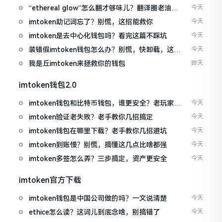
“ethereal glow”怎么翻才够味儿？翻译圈老油条
今天
的私房话
imtoken助记词忘了？别慌，这招能救你
今天
imtoken是去中心化钱包吗？看完这篇不踩坑
今天
装错假imtoken钱包怎么办？别慌，快卸载，这几
今天
招能救急
我是丘imtoken来拯救你的钱包
昨天
imtoken钱包2.0
imtoken钱包和比特币钱包，谁更安全？老玩家来
今天
聊聊
imtoken验证老失败？老手教你几招搞定
今天
imtoken钱包在哪里下载？老手教你几招避坑
今天
imtoken到账慢？别慌，搞懂这几点比啥都强
今天
imtoken多签怎么弄？三步搞定，资产更安全
今天
imtoken官方下载
imtoken钱包是中国公司做的吗？一文说清楚
今天
ethice怎么读？这词儿到底念啥，别搞错了
今天