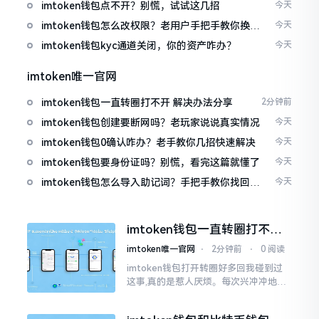
imtoken钱包点不开？别慌，试试这几招
今天
imtoken钱包怎么改权限？老用户手把手教你换主
今天
人
imtoken钱包kyc通道关闭，你的资产咋办？
今天
imtoken唯一官网
imtoken钱包一直转圈打不开 解决办法分享
2分钟前
imtoken钱包创建要断网吗？老玩家说说真实情况
今天
imtoken钱包0确认咋办？老手教你几招快速解决
今天
imtoken钱包要身份证吗？别慌，看完这篇就懂了
今天
imtoken钱包怎么导入助记词？手把手教你找回资
今天
产
imtoken钱包一直转圈打不开
解决办法分享
imtoken唯一官网
⋅
2分钟前
⋅
0 阅读
imtoken钱包打开转圈好多回我碰到过
这事,真的是惹人厌烦。每次兴冲冲地开
启imtoken,那个圈就开始不住地转呀转,
仿若永远没有尽头一样。针对这种情形,