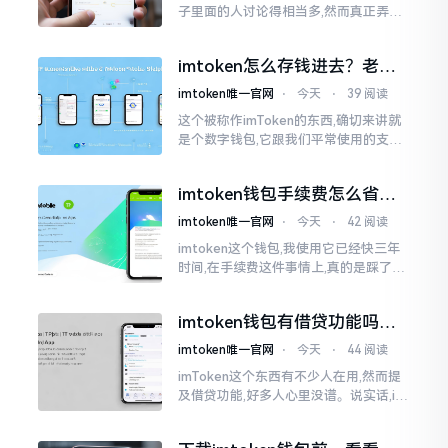
子里面的人讨论得相当多,然而真正弄明
白的人并没有几个。分叉币实际上就是
从原链fork出来的新的币种
imtoken怎么存钱进去？老玩
家教你把钱转进钱包
imtoken唯一官网
⋅
今天
⋅
39 阅读
这个被称作imToken的东西,确切来讲就
是个数字钱包,它跟我们平常使用的支付
宝、微信有所不同,其本身没办法直接进
行“充值”。好多人在初次接触玩弄它的
imtoken钱包手续费怎么省？
时候都会陷入困惑
老玩家告诉你几个实在招
imtoken唯一官网
⋅
今天
⋅
42 阅读
imtoken这个钱包,我使用它已经快三年
时间,在手续费这件事情上,真的是踩了好
多坑。刚开始的那段时间,每次进行转账
的时候,都会心疼得一直嘬牙花子
imtoken钱包有借贷功能吗？
靠谱不靠谱一文说清楚
imtoken唯一官网
⋅
今天
⋅
44 阅读
imToken这个东西有不少人在用,然而提
及借贷功能,好多人心里没谱。说实话,im
Token自身是个钱包,并非银行,它不会直
接发放贷款。它里面接入了一些DeFi协