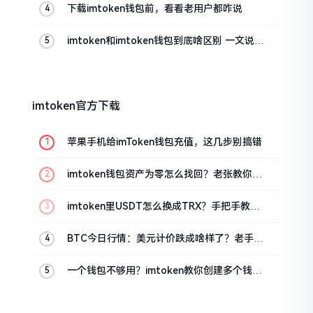
下载imtoken钱包前，看看老用户都咋说
imtoken和imtoken钱包到底啥区别 一文说清
楚
imtoken官方下载
苹果手机给imToken钱包充值，这几步别搞错
imtoken钱包资产为零怎么找回？老张教你几
招
imtoken里USDT怎么换成TRX？手把手教你
转成波场币
BTC今日行情：美元计价跌成啥样了？老手教
你咋看
一个钱包不够用？imtoken教你创建多个钱包
管理资产