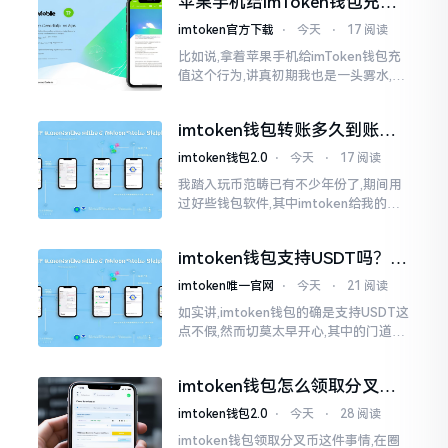
苹果手机给imToken钱包充
找了些资料
值，这几步别搞错
imtoken官方下载
⋅
今天
⋅
17 阅读
比如说,拿着苹果手机给imToken钱包充
值这个行为,讲真初期我也是一头雾水,搞
不清楚状况。在安卓系统上,简单直接复
制地址便大功告成,然而到了iPhone这儿
imtoken钱包转账多久到账？
一文说清楚
imtoken钱包2.0
⋅
今天
⋅
17 阅读
我踏入玩币范畴已有不少年份了,期间用
过好些钱包软件,其中imtoken给我的整
体感受还算过得去。然而,它有个小毛病,
就是交易时,确认时间常常不太稳
imtoken钱包支持USDT吗？转
账提现全攻略
imtoken唯一官网
⋅
今天
⋅
21 阅读
如实讲,imtoken钱包的确是支持USDT这
点不假,然而切莫太早开心,其中的门道是
相当多的。好多人觉得装上了钱包就能
够随意进行转账操作,可结果要么是手续
imtoken钱包怎么领取分叉
费高得主子心疼
币？老手教你避坑
imtoken钱包2.0
⋅
今天
⋅
28 阅读
imtoken钱包领取分叉币这件事情,在圈