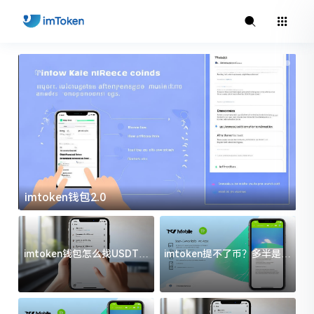
imtoken钱包2.0
i
imtoken钱包怎么找USDT地
imtoken提不了币？多半是这
址？三步搞定不踩坑
几件事没处理好