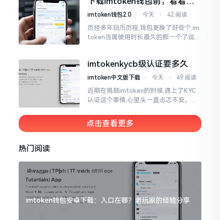
下载imtoken钱包前，看看老
议
用户都咋说
imtoken钱包2.0
⋅
今天
⋅
42 阅读
历经多年玩币历程,钱包更换了好些个,im
token当属使用时长最久的那一个了说实
话,有关imtoken钱包app的下载这一情
况
imtokenkycb级认证要多久
imtoken中文版下载
⋅
今天
⋅
49 阅读
近期在捣鼓imtoken的时候,遇上了KYC
认证这个事情,心里头一直忐忑不安。B
级认证究竟得等多长时间?我四处查找了
一番,也向几位玩币的朋友打听了下,大家
点击查看更多
说的都不一样
热门阅读
imtoken钱包安卓下载：入口在哪？老玩家的经验分享