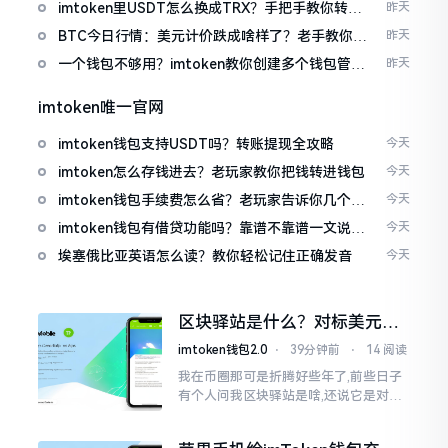
imtoken里USDT怎么换成TRX？手把手教你转成
昨天
波场币
BTC今日行情：美元计价跌成啥样了？老手教你咋
昨天
看
一个钱包不够用？imtoken教你创建多个钱包管理
昨天
资产
imtoken唯一官网
imtoken钱包支持USDT吗？转账提现全攻略
今天
imtoken怎么存钱进去？老玩家教你把钱转进钱包
今天
imtoken钱包手续费怎么省？老玩家告诉你几个实
今天
在招
imtoken钱包有借贷功能吗？靠谱不靠谱一文说清
今天
楚
埃塞俄比亚英语怎么读？教你轻松记住正确发音
今天
区块驿站是什么？对标美元的
ETH到底咋回事
imtoken钱包2.0
⋅
39分钟前
⋅
14 阅读
我在币圈那可是折腾好些年了,前些日子
有个人问我区块驿站是啥,还说它是对标
美元的ETH,说实在的,刚开始的时候我也
犯难,这词听起来可挺吓人的。之后我翻