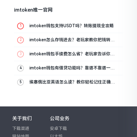
imtoken唯一官网
imtoken钱包支持USDT吗？转账提现全攻略
imtoken怎么存钱进去？老玩家教你把钱转进
钱包
imtoken钱包手续费怎么省？老玩家告诉你几
个实在招
imtoken钱包有借贷功能吗？靠谱不靠谱一文
说清楚
埃塞俄比亚英语怎么读？教你轻松记住正确发
音
关于我们
公司业务
下载渠道
安卓下载
网站地图
以太坊