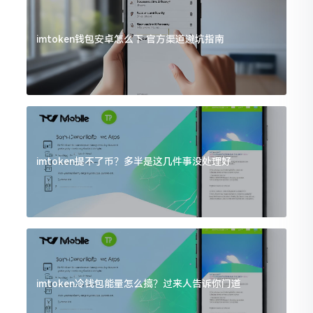
imtoken钱包安卓怎么下 官方渠道避坑指南
imtoken提不了币？多半是这几件事没处理好
imtoken冷钱包能量怎么搞？过来人告诉你门道