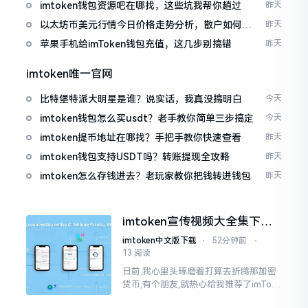
imtoken钱包资源吧在哪找，这些坑我帮你趟过
昨天
以太坊币美元行情今日价格走势分析，散户如何避
昨天
免追涨杀跌被套牢
苹果手机给imToken钱包充值，这几步别搞错
昨天
imtoken唯一官网
比特堡特派大明星是谁？说实话，我真没搞明白
今天
imtoken钱包怎么买usdt？老手教你简单三步搞定
今天
imtoken提币地址在哪找？手把手教你快速查看
昨天
imtoken钱包支持USDT吗？转账提现全攻略
昨天
imtoken怎么存钱进去？老玩家教你把钱转进钱包
昨天
imtoken宣传视频大全集下
载，新手看完就懂怎么用
imtoken中文版下载
⋅
52分钟前
⋅
13 阅读
日前,我心里头琢磨着打算去折腾那加密
货币,有个朋友,就热心给我推荐了imTok
en,还着重讲这可是个老资格的钱包哩。