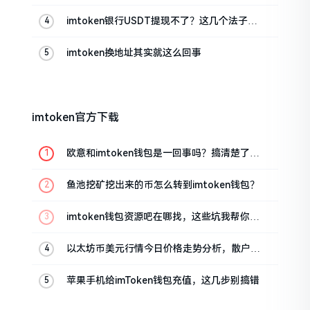
imtoken银行USDT提现不了？这几个法子能
帮你搞定
imtoken换地址其实就这么回事
imtoken官方下载
欧意和imtoken钱包是一回事吗？搞清楚了再
装钱包
鱼池挖矿挖出来的币怎么转到imtoken钱包？
imtoken钱包资源吧在哪找，这些坑我帮你趟
过
以太坊币美元行情今日价格走势分析，散户如
何避免追涨杀跌被套牢
苹果手机给imToken钱包充值，这几步别搞错