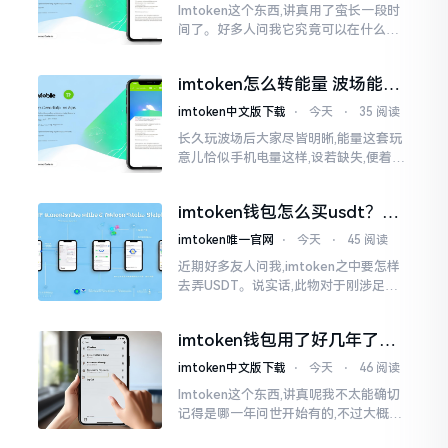
Imtoken这个东西,讲真用了蛮长一段时
间了。好多人问我它究竟可以在什么设
备上运行,今天就来谈谈这个事情。从手
机这一介面来说,iOS系统跟安卓系统都
imtoken怎么转能量 波场能量
给予支持
转换教程
imtoken中文版下载
⋅
今天
⋅
35 阅读
长久玩波场后大家尽皆明晰,能量这套玩
意儿恰似手机电量这样,设若缺失,便着实
关乎任何事项也难以做成。不论旨在实
施与波场相关转账特定TRC-20代币之举
imtoken钱包怎么买usdt？老
手教你简单三步搞定
imtoken唯一官网
⋅
今天
⋅
45 阅读
近期好多友人问我,imtoken之中要怎样
去弄USDT。说实话,此物对于刚涉足币
圈之人而言着实有些让人发懵。USDT是
泰达币,跟美元以1:1挂钩
imtoken钱包用了好几年了，
到底多少年了？
imtoken中文版下载
⋅
今天
⋅
46 阅读
Imtoken这个东西,讲真呢我不太能确切
记得是哪一年问世开始有的,不过大概在
2016年、2017年那个时候就开始活跃