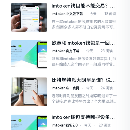
之后,我去到网上搜索了一番,嘿
imtoken钱包能不能交易？一
文说清楚
imtoken中文版下载
⋅
今天
⋅
18 阅读
有一款imtoken钱包,使用它的人数量挺
多,然而众多人弄不明白它究竟可不可以
进行交易。说实话,此问题问得很实在。
钱包和交易所原本就是不同的事物,像是
欧意和imtoken钱包是一回事
存钱罐与菜市场那般
吗？搞清楚了再装钱包
imtoken官方下载
⋅
今天
⋅
23 阅读
欧意和imtoken钱包关系好吗事实上,当
最开始踏入这个圈子那一刻,我同样曾因
这两者之名而陷入困惑,觉得好似有着同
一母体渊源所致的关联。而后随着时间
比特堡特派大明星是谁？说实
推移才逐渐明晰
话，我真没搞明白
imtoken唯一官网
⋅
今天
⋅
24 阅读
近段时间刷朋友圈之时,老李甩过来了一
个链接,声称比特堡弄出了个大举动,派遣
了个不知什么样明星前来站台。我点击
进入查看,哎呀不得了,满屏幕都是“重
imtoken钱包支持哪些设备？
磅”、“首发”、“独家”
手机电脑都能用
imtoken钱包2.0
⋅
今天
⋅
29 阅读