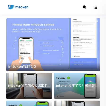
imtoken钱包2.0
i
imtoken钱包怎么找USDT地
imtoken提不了币？多半是这
址？三步搞定不踩坑
几件事没处理好