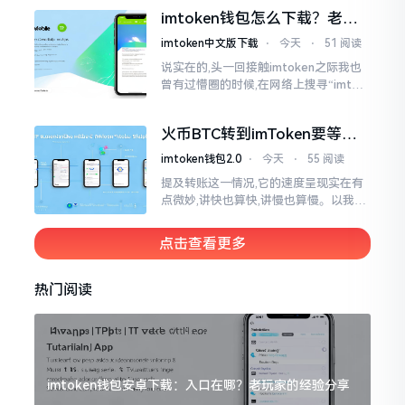
变得热门起来了,一直到现如今大概差不
imtoken钱包怎么下载？老用
多快要十年的时间了。
户告诉你靠谱渠道
imtoken中文版下载
⋅
今天
⋅
51 阅读
说实在的,头一回接触imtoken之际我也
曾有过懵圈的时候,在网络上搜寻“imtok
en钱包下载app网站”,冒出来的链接各式
各样,难以分辨真假,我自己就遭遇过麻烦
火币BTC转到imToken要等多
久？过来人说说真实情况
imtoken钱包2.0
⋅
今天
⋅
55 阅读
提及转账这一情况,它的速度呈现实在有
点微妙,讲快也算快,讲慢也算慢。以我从
火币提取BTC至imToken这件事情来讲,
正常状况下30分钟到2小时就能达成到
点击查看更多
账。可是
热门阅读
imtoken钱包安卓下载：入口在哪？老玩家的经验分享