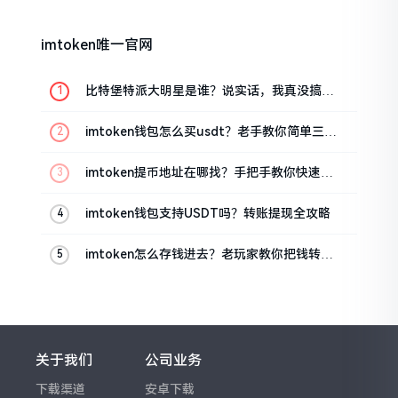
imtoken唯一官网
比特堡特派大明星是谁？说实话，我真没搞明
白
imtoken钱包怎么买usdt？老手教你简单三步
搞定
imtoken提币地址在哪找？手把手教你快速查
看
imtoken钱包支持USDT吗？转账提现全攻略
imtoken怎么存钱进去？老玩家教你把钱转进
钱包
关于我们
公司业务
下载渠道
安卓下载