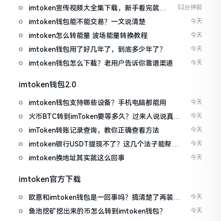
imtoken宣传视频大全集下载，新手看完就懂
52分钟前
怎么用
imtoken钱包能不能交易？一文说清楚
今天
imtoken怎么转能量 波场能量转换教程
今天
imtoken钱包用了好几年了，到底多少年了？
今天
imtoken钱包怎么下载？老用户告诉你靠谱渠道
今天
imtoken钱包2.0
imtoken钱包支持哪些设备？手机电脑都能用
今天
火币BTC转到imToken要等多久？过来人说说真实
今天
情况
imToken转账记录查询，教你正确查看方法
今天
imtoken银行USDT提现不了？这几个法子能帮你
今天
搞定
imtoken换地址其实就这么回事
今天
imtoken官方下载
欧意和imtoken钱包是一回事吗？搞清楚了再装钱
今天
包
鱼池挖矿挖出来的币怎么转到imtoken钱包？
今天