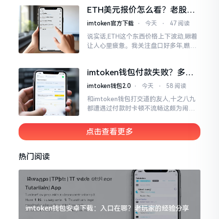
各样的写法都有,有的写成IMTOKEN
ETH美元报价怎么看？老股民
手把手教你盯盘
imtoken官方下载
⋅
今天
⋅
47 阅读
说实话,ETH这个东西价格上下波动,瞅着
让人心里疲惫。我关注盘口好多年,瞧见
好多人询问“eth美元报价”,实际上重点并
非价格自身,而是你怎样去看待、如何做
imtoken钱包付款失败？多半
判断。
是这几个原因闹的
imtoken钱包2.0
⋅
今天
⋅
58 阅读
和imtoken钱包打交道的友人,十之八九
都遭遇过付款时卡顿不流畅这颇为闹心
的状况。转账持续许久毫无反应,亦或是
直接弹出红色字体显示报错,情形令人焦
点击查看更多
急得连连跺脚。实际上讲
热门阅读
imtoken钱包安卓下载：入口在哪？老玩家的经验分享