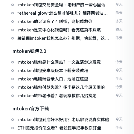
imtoken钱包交易安全吗 - 老用户的一些心里话
今天
“ethereal glow”怎么翻才够味儿？翻译圈老油条
昨天
的私房话
imtoken助记词忘了？别慌，这招能救你
昨天
imtoken是去中心化钱包吗？看完这篇不踩坑
昨天
装错假imtoken钱包怎么办？别慌，快卸载，这几
昨天
招能救急
imtoken钱包2.0
imtoken钱包是什么网站？一文说清楚这玩意
今天
imtoken钱包安卓版版本下载安装教程
今天
imtoken电脑端登录入口，地址在这里
今天
imtoken钱包付款失败？多半是这几个原因闹的
今天
imtoken转币老卡着？老玩家教你几招搞定
今天
imtoken官方下载
imtoken钱包到底好不好用？老玩家说说真实体验
今天
ETH美元报价怎么看？老股民手把手教你盯盘
今天