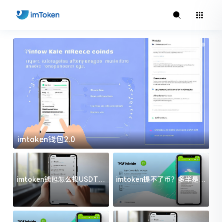
imtoken钱包2.0
i
imtoken钱包怎么找USDT地
imtoken提不了币？多半是这
址？三步搞定不踩坑
几件事没处理好