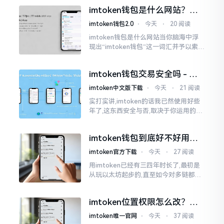
些日子碰到了这样的事,当他满心忐忑地
imtoken钱包是什么网站？一
打开钱包查看时
文说清楚这玩意
imtoken钱包2.0
⋅
今天
⋅
20 阅读
imtoken钱包是什么网站当你脑海中浮
现出“imtoken钱包”这一词汇并予以索求
之时,内心所想往往不外乎“此物究竟是何
种平台”。事实上,初次听闻imtoken之际,
imtoken钱包交易安全吗 - 老
我也曾短暂错愕
用户的一些心里话
imtoken中文版下载
⋅
今天
⋅
21 阅读
实打实讲,imtoken的话我已然使用好些
年了,这东西安全与否,取决于你运用的方
式。钱包自身不存在问题,然而众多人之
所以失败,在于贪图便宜以及偷懒。我目
imtoken钱包到底好不好用？
睹过非常多的人
老玩家说说真实体验
imtoken官方下载
⋅
今天
⋅
27 阅读
用imtoken已经有三四年时长了,最初是
从玩以太坊起步的,直至如今对多链都有
涉及,也可算是个老使用者了,讲真，imto
ken这玩意儿就好像一个数字钱袋子
imtoken位置权限怎么改？手
把手教你搞定
imtoken唯一官网
⋅
今天
⋅
37 阅读