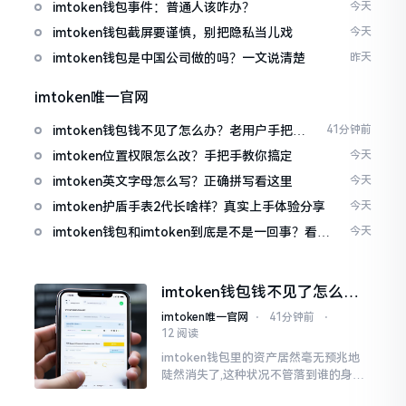
imtoken钱包事件：普通人该咋办？
今天
imtoken钱包截屏要谨慎，别把隐私当儿戏
今天
imtoken钱包是中国公司做的吗？一文说清楚
昨天
imtoken唯一官网
imtoken钱包钱不见了怎么办？老用户手把手
41分钟前
教你找回
imtoken位置权限怎么改？手把手教你搞定
今天
imtoken英文字母怎么写？正确拼写看这里
今天
imtoken护盾手表2代长啥样？真实上手体验分享
今天
imtoken钱包和imtoken到底是不是一回事？看完
今天
就懂了
imtoken钱包钱不见了怎么
办？老用户手把手教你找回
imtoken唯一官网
⋅
41分钟前
⋅
12 阅读
imtoken钱包里的资产居然毫无预兆地
陡然消失了,这种状况不管落到谁的身上,
只怕都会心急如焚。我有个朋友就在前