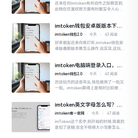
近来在对imtoken有所动作之际察觉到,
此物在位置权限方面有时着实令人心生
烦闷之感。开启app之际提示定位出现故
障情况,致使我呈现出一脸茫然不知所措
imtoken钱包安卓版版本下载
的模样
安装教程
imtoken钱包2.0
⋅
今天
⋅
43 阅读
好多朋友近来向我打听,imtoken钱包安
卓版最新版本要怎么操作,说实话,这玩意
儿要是熟练掌握了,还挺方便的。我用它
都快两年了,从1.8版本一直跟到现在的2.
imtoken电脑端登录入口，地
0版本
址在这里
imtoken钱包2.0
⋅
今天
⋅
43 阅读
历经玩币的这些年头,钱包使用了一批又
一批。imtoken算得上是相对比较便于
使用的，在手机上运用起来没有问题,然
而有时想要就着大屏幕瞧瞧资产状况,那
imtoken英文字母怎么写？正
就得去寻觅电脑端的入口。
确拼写看这里
imtoken唯一官网
⋅
今天
⋅
47 阅读
imToken这个名字,刚开始的时候,我真的
是犯了迷糊,完全不晓得大小写要怎么去
处置。在网络上搜寻了一阵后,发觉各种