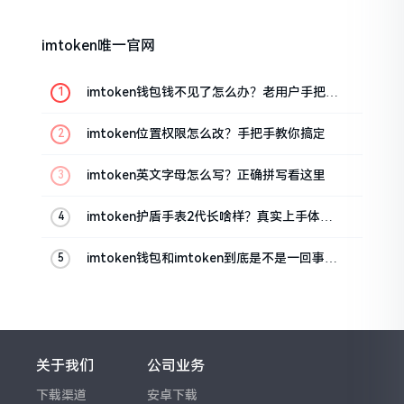
imtoken唯一官网
imtoken钱包钱不见了怎么办？老用户手把手
教你找回
imtoken位置权限怎么改？手把手教你搞定
imtoken英文字母怎么写？正确拼写看这里
imtoken护盾手表2代长啥样？真实上手体验
分享
imtoken钱包和imtoken到底是不是一回事？
看完就懂了
关于我们
公司业务
下载渠道
安卓下载