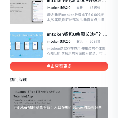
imtoken钱包5.0.009升级后咋
用？老用户实测分享
imtoken钱包2.0
⋅
昨天
⋅
42 阅读
最近,我把imtoken升级成了5.0.009版
本,说实话,刚开始那阵儿,我真有点儿懵,
整个界面变了,布局也重新排了,结果我想
找某些东西时,得绕两圈才能找到
imtoken钱包U余额长啥样？截
图这样看
imtoken钱包2.0
⋅
昨天
⋅
30 阅读
imtoken这款存在应用,使用过的个体都
心知肚明,它展示的界面极为简约。可是,
U余额的那个部分偶尔会致使人们的视觉
感受产生些许困惑。
点击查看更多
热门阅读
imtoken钱包安卓下载：入口在哪？老玩家的经验分享