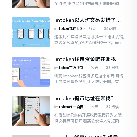
个时候,我也曾经因为转账方面的问题而
被卡住了好多次。挖出来的矿币堆积在
了鱼池账户之中,看起来的确让人感觉颇
imtoken以太坊交易发错了咋
为畅快
整？取消方法告诉你
imtoken钱包2.0
⋅
昨天
⋅
34 阅读
这事儿平常得很常见,手抖一下地址填错,
或者金额填多,心里猛地咯噔一下。imto
ken里的以太坊那交易,本质乃是一锤子
买卖啊,一旦提交到区块链之上
imtoken钱包资源吧在哪找，
这些坑我帮你趟过
imtoken官方下载
⋅
昨天
⋅
36 阅读
讲真,imtoken钱包资源吧这个东西,网络
上的信息繁杂混乱,让人难以分辨。有的
人声称那是官方途径,有的人则表示是第
三方进行的搬运。倘若找对了资源
imtoken提币地址在哪找？手
把手教你快速查看
imtoken唯一官网
⋅
昨天
⋅
39 阅读
在借助imToken开展收币发币行为之际,
初次将界面打开,着实会使得人有点陷入
发懵的状态,那密密麻麻的按钮,多得以至
于如同迷宫一样。好多人纷纷询问我