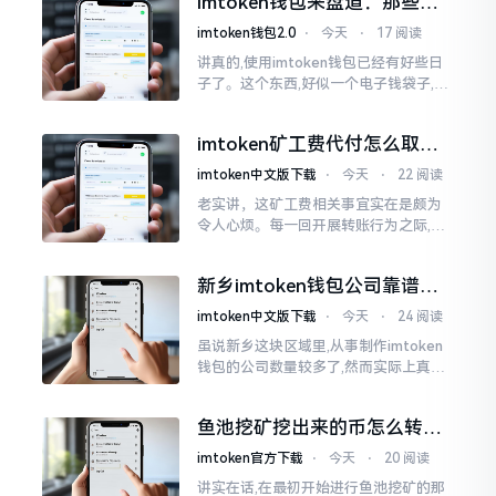
imtoken钱包来盘道：那些踩
据助记词来生成的,通俗讲
过的坑和保命招
imtoken钱包2.0
⋅
今天
⋅
17 阅读
讲真的,使用imtoken钱包已经有好些日
子了。这个东西,好似一个电子钱袋子,里
面装着你那些数字资产。有的人使用起
来一帆风顺、毫无阻碍,有的人使用起来
imtoken矿工费代付怎么取
却提心吊胆、神经紧绷。
消？老手教你几招
imtoken中文版下载
⋅
今天
⋅
22 阅读
老实讲，这矿工费相关事宜实在是颇为
令人心烦。每一回开展转账行为之际,就
好比投身于抽奖活动那样,压根没办法晓
得紧接着的下一秒会扣掉多少手续费。
新乡imtoken钱包公司靠谱
时隔多年
吗？普通人怎么避坑
imtoken中文版下载
⋅
今天
⋅
24 阅读
虽说新乡这块区域里,从事制作imtoken
钱包的公司数量较多了,然而实际上真正
值得信赖靠谱的却没几个。友人先前寻
觅过一家公司,表示那家公司声称能够给
鱼池挖矿挖出来的币怎么转到
予协助进行操作的
imtoken钱包？
imtoken官方下载
⋅
今天
⋅
20 阅读
讲实在话,在最初开始进行鱼池挖矿的那