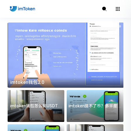
imtoken钱包2.0
i
imtoken钱包怎么找USDT地
imtoken提不了币？多半是这
址？三步搞定不踩坑
几件事没处理好