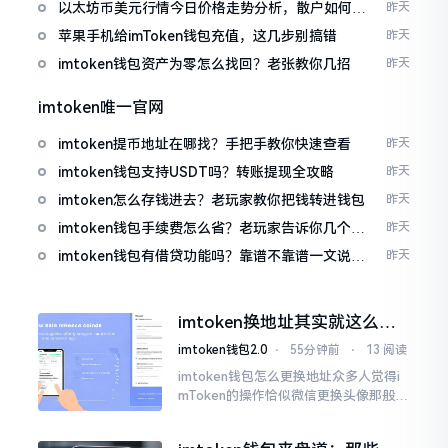
以太坊币美元行情今日价格走势分析，散户如何避
昨天
免追涨杀跌被套牢
苹果手机给imToken钱包充值，这几步别搞错
昨天
imtoken钱包资产为零怎么找回？老张教你几招
昨天
imtoken唯一官网
imtoken提币地址在哪找？手把手教你快速查看
昨天
imtoken钱包支持USDT吗？转账提现全攻略
昨天
imtoken怎么存钱进去？老玩家教你把钱转进钱包
昨天
imtoken钱包手续费怎么省？老玩家告诉你几个实
昨天
在招
imtoken钱包有借贷功能吗？靠谱不靠谱一文说清
昨天
楚
imtoken换地址其实就这么回
事
imtoken钱包2.0
⋅
55分钟前
⋅
13 阅读
imtoken钱包怎么更换地址众多人觉得i
mToken的操作恰似微信更换头像那般简
便,唯有直接点一下便可轻易完成。可是
实际情形并非这样,imToken的地址是依