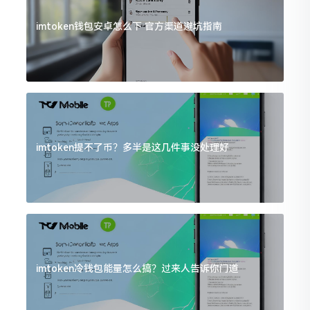
imtoken钱包安卓怎么下 官方渠道避坑指南
imtoken提不了币？多半是这几件事没处理好
imtoken冷钱包能量怎么搞？过来人告诉你门道