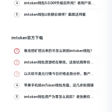
imtoken钱包5.0.009升级后咋用？老用户实测
分享
imtoken钱包U余额长啥样？截图这样看
imtoken官方下载
鱼池挖矿挖出来的币怎么转到imtoken钱包？
imtoken钱包资源吧在哪找，这些坑我帮你趟
过
以太坊币美元行情今日价格走势分析，散户如
何避免追涨杀跌被套牢
苹果手机给imToken钱包充值，这几步别搞错
imtoken钱包资产为零怎么找回？老张教你几
招