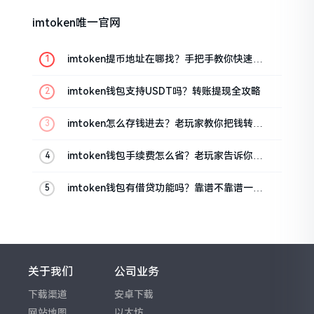
imtoken唯一官网
imtoken提币地址在哪找？手把手教你快速查
看
imtoken钱包支持USDT吗？转账提现全攻略
imtoken怎么存钱进去？老玩家教你把钱转进
钱包
imtoken钱包手续费怎么省？老玩家告诉你几
个实在招
imtoken钱包有借贷功能吗？靠谱不靠谱一文
说清楚
关于我们
公司业务
下载渠道
安卓下载
网站地图
以太坊