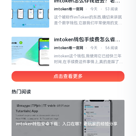
imtoken怎么存钱进去？老玩
家教你把钱转进钱包
imtoken唯一官网
⋅
今天
⋅
53 阅读
这个被称作imToken的东西,确切来讲就
是个数字钱包,它跟我们平常使用的支付
宝、微信有所不同,其本身没办法直接进
行“充值”。好多人在初次接触玩弄它的
imtoken钱包手续费怎么省？
时候都会陷入困惑
老玩家告诉你几个实在招
imtoken唯一官网
⋅
今天
⋅
56 阅读
imtoken这个钱包,我使用它已经快三年
时间,在手续费这件事情上,真的是踩了好
多坑。刚开始的那段时间,每次进行转账
的时候,都会心疼得一直嘬牙花子
点击查看更多
热门阅读
imtoken钱包安卓下载：入口在哪？老玩家的经验分享