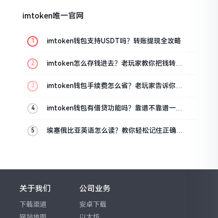
imtoken唯一官网
imtoken钱包支持USDT吗？转账提现全攻略
imtoken怎么存钱进去？老玩家教你把钱转进
钱包
imtoken钱包手续费怎么省？老玩家告诉你几
个实在招
imtoken钱包有借贷功能吗？靠谱不靠谱一文
说清楚
埃塞俄比亚英语怎么读？教你轻松记住正确发
音
关于我们
公司业务
下载渠道
安卓下载
网站地图
以太坊