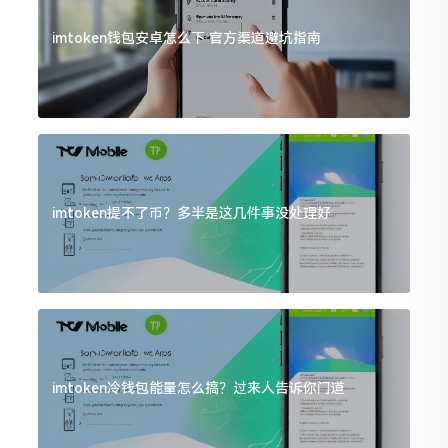
imtoken钱包安卓怎么下 官方渠道避坑指南
imtoken提不了币？多半是这几件事没处理好
imtoken冷钱包能量怎么搞？过来人告诉你门道