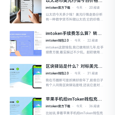
以太坊币美元行情今日价格走
这个事情
势分析，散户如何避免追涨杀
imtoken官方下载
⋅
今天
⋅
20 阅读
跌被套牢
以太坊今天多少钱？美元行情走势分析
有一种数字货币叫做以太坊,它的价格走
势那叫一个起伏不定,就如同乘坐游乐场
里的过山车一样。每一天,伴随着美元汇
imtoken手续费怎么算？转账
率出现的一点点波动
和交易所差别大了
imtoken钱包2.0
⋅
今天
⋅
22 阅读
imtoken这款钱包,我已使用好几年,在手
续费方面,着实踩过不少坑。起初使用时,
每次转账,都提心吊胆,完全不知钱究竟扣
在了何处。经后来慢慢深入研究,才终于
区块驿站是什么？对标美元的
明白
ETH到底咋回事
imtoken钱包2.0
⋅
今天
⋅
31 阅读
我在币圈那可是折腾好些年了,前些日子
有个人问我区块驿站是啥,还说它是对标
美元的ETH,说实在的,刚开始的时候我也
犯难,这词听起来可挺吓人的。之后我翻
苹果手机给imToken钱包充
找了些资料
值，这几步别搞错
imtoken官方下载
⋅
今天
⋅
36 阅读
比如说,拿着苹果手机给imToken钱包充