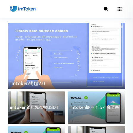
imtoken钱包2.0
i
imtoken钱包怎么找USDT地
imtoken提不了币？多半是这
址？三步搞定不踩坑
几件事没处理好