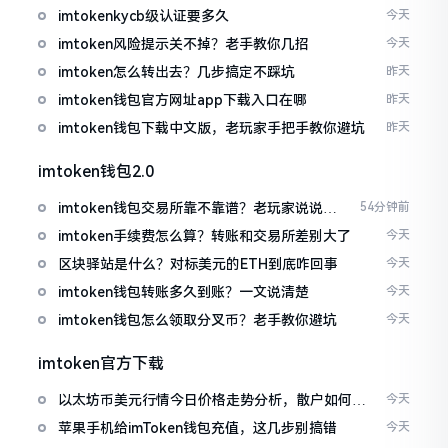
imtokenkycb级认证要多久
今天
imtoken风险提示关不掉？老手教你几招
今天
imtoken怎么转出去？几步搞定不踩坑
昨天
imtoken钱包官方网址app下载入口在哪
昨天
imtoken钱包下载中文版，老玩家手把手教你避坑
昨天
imtoken钱包2.0
imtoken钱包交易所靠不靠谱？老玩家说说心
54分钟前
里话
imtoken手续费怎么算？转账和交易所差别大了
今天
区块驿站是什么？对标美元的ETH到底咋回事
今天
imtoken钱包转账多久到账？一文说清楚
今天
imtoken钱包怎么领取分叉币？老手教你避坑
今天
imtoken官方下载
以太坊币美元行情今日价格走势分析，散户如何避
今天
免追涨杀跌被套牢
苹果手机给imToken钱包充值，这几步别搞错
今天