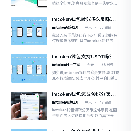
值这个行为,讲真初期我也是一头雾水,搞
不清楚状况。在安卓系统上,简单直接复
制地址便大功告成,然而到了iPhone这儿
imtoken钱包转账多久到账？
一文说清楚
imtoken钱包2.0
⋅
今天
⋅
33 阅读
我踏入玩币范畴已有不少年份了,期间用
过好些钱包软件,其中imtoken给我的整
体感受还算过得去。然而,它有个小毛病,
就是交易时,确认时间常常不太稳
imtoken钱包支持USDT吗？转
账提现全攻略
imtoken唯一官网
⋅
今天
⋅
36 阅读
如实讲,imtoken钱包的确是支持USDT这
点不假,然而切莫太早开心,其中的门道是
相当多的。好多人觉得装上了钱包就能
够随意进行转账操作,可结果要么是手续
imtoken钱包怎么领取分叉
费高得主子心疼
币？老手教你避坑
imtoken钱包2.0
⋅
今天
⋅
47 阅读
imtoken钱包领取分叉币这件事情,在圈
子里面的人讨论得相当多,然而真正弄明
白的人并没有几个。分叉币实际上就是
从原链fork出来的新的币种