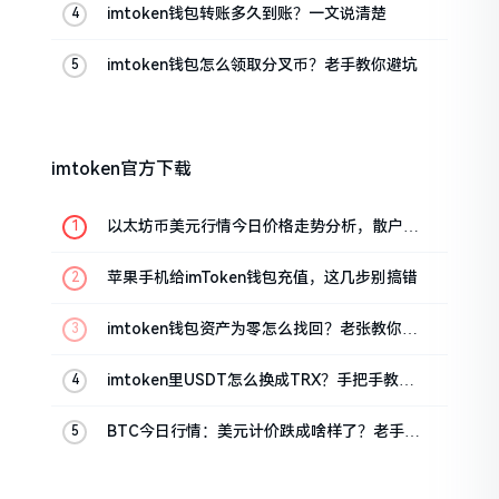
imtoken钱包转账多久到账？一文说清楚
imtoken钱包怎么领取分叉币？老手教你避坑
imtoken官方下载
以太坊币美元行情今日价格走势分析，散户如
何避免追涨杀跌被套牢
苹果手机给imToken钱包充值，这几步别搞错
imtoken钱包资产为零怎么找回？老张教你几
招
imtoken里USDT怎么换成TRX？手把手教你
转成波场币
BTC今日行情：美元计价跌成啥样了？老手教
你咋看