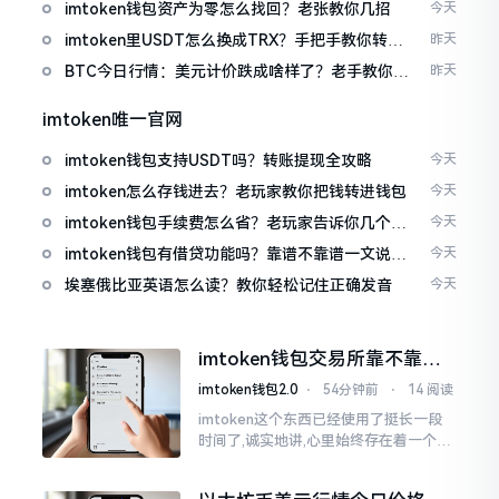
imtoken钱包资产为零怎么找回？老张教你几招
今天
imtoken里USDT怎么换成TRX？手把手教你转成
昨天
波场币
BTC今日行情：美元计价跌成啥样了？老手教你咋
昨天
看
imtoken唯一官网
imtoken钱包支持USDT吗？转账提现全攻略
今天
imtoken怎么存钱进去？老玩家教你把钱转进钱包
今天
imtoken钱包手续费怎么省？老玩家告诉你几个实
今天
在招
imtoken钱包有借贷功能吗？靠谱不靠谱一文说清
今天
楚
埃塞俄比亚英语怎么读？教你轻松记住正确发音
今天
imtoken钱包交易所靠不靠
谱？老玩家说说心里话
imtoken钱包2.0
⋅
54分钟前
⋅
14 阅读
imtoken这个东西已经使用了挺长一段
时间了,诚实地讲,心里始终存在着一个疙
瘩。钱包本身不存在问题,然而交易所那
边就稍微有点让人不放心。今天来谈论