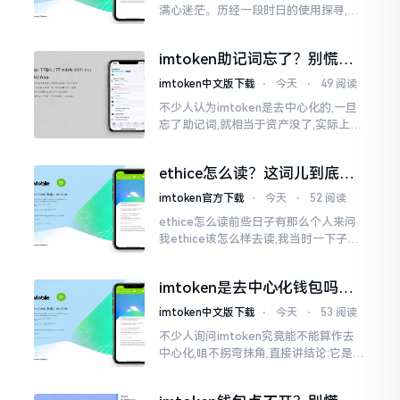
满心迷茫。历经一段时日的使用探寻,我
才渐渐揭开其面纱,明晰其实际状况。原
来,这款钱包乃中国团队打造,其创始人为
imtoken助记词忘了？别慌，
李鹏
这招能救你
imtoken中文版下载
⋅
今天
⋅
49 阅读
不少人认为imtoken是去中心化的,一旦
忘了助记词,就相当于资产没了,实际上这
笔账不能如此来算,重点在于你的设备是
否还存在。假设你的手机没丢,且一直处
ethice怎么读？这词儿到底念
于网络连接状态
啥，别搞错了
imtoken官方下载
⋅
今天
⋅
52 阅读
ethice怎么读前些日子有那么个人来问
我ethice该怎么样去读,我当时一下子就
愣住了,卡在那儿说不出话来。这个词瞅
着模样感觉像是ethics（伦理学）,不过
imtoken是去中心化钱包吗？
呢拼写方面却少了一个字母
看完这篇不踩坑
imtoken中文版下载
⋅
今天
⋅
53 阅读
不少人询问imtoken究竟能不能算作去
中心化,咱不拐弯抹角,直接讲结论:它是一
种“不伦不类”的混合形态。私钥诚然是
由你自己掌握在手中,这点确凿无误