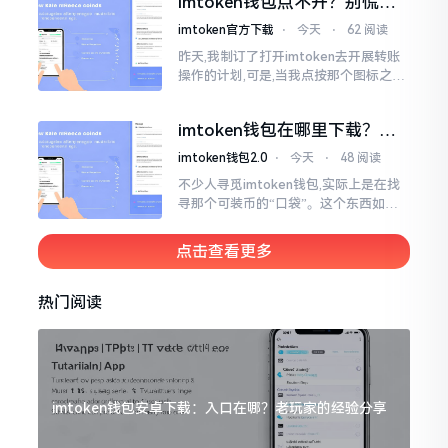
imtoken钱包点不开？别慌，
试试这几招
imtoken官方下载
⋅
今天
⋅
62 阅读
昨天,我制订了打开imtoken去开展转账
操作的计划,可是,当我点按那个图标之后,
屏幕就如同陷入死机状态一样,好长一段
时间都木有一丁点反应。我不住地点击
imtoken钱包在哪里下载？老
手教你几招避坑
imtoken钱包2.0
⋅
今天
⋅
48 阅读
不少人寻觅imtoken钱包,实际上是在找
寻那个可装币的“口袋”。这个东西如今
称作imToken,是个老资历的钱包,对以太
坊、比特币以及各类链上的代币予以支
点击查看更多
持。
热门阅读
imtoken钱包安卓下载：入口在哪？老玩家的经验分享