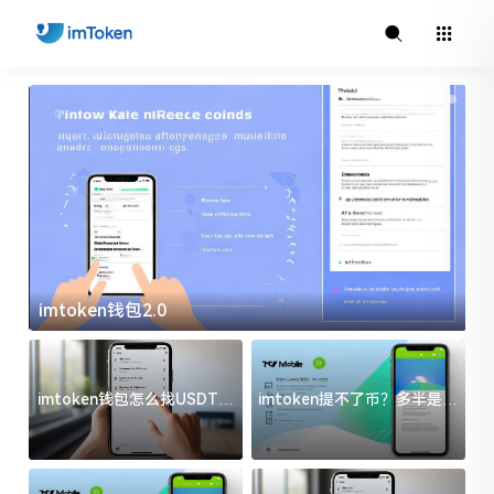
imtoken钱包2.0
i
imtoken钱包怎么找USDT地
imtoken提不了币？多半是这
址？三步搞定不踩坑
几件事没处理好