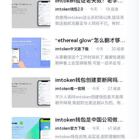
imtoken验证老失败？老手教
挺美观
你几招搞定
imtoken钱包2.0
⋅
今天
⋅
18 阅读
自使用imtoken这么长时间以来,验证失
败这般状况着实令人烦闷不已。有时急
切地想要进行转账操作,却偏偏卡在验证
那一流程环节,致使整个人的状态都低落
“ethereal glow”怎么翻才够味
至极点。
儿？翻译圈老油条的私房话
imtoken中文版下载
⋅
今天
⋅
20 阅读
从事翻译这个工作时间长了,最害怕遇到
那种看上去觉得眼熟,可是一动手去写就
毫无头绪的词汇。“etherealglow”就是
很典型的例子。你去查阅词典
imtoken钱包创建要断网吗？
老玩家说说真实情况
imtoken唯一官网
⋅
今天
⋅
27 阅读
不少人询问imtoken创建钱包是不是得
断开网络,我起初也是这般认为的。而后
使用了好些年才发觉,此种说法略微有些
夸张了。断网创建主要是为了防范中间
imtoken钱包是中国公司做的
人攻击
吗？一文说清楚
imtoken官方下载
⋅
今天
⋅
41 阅读
imtoken钱包此物,说实话,起初接触时我