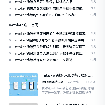
imtoken钱包点不开？别慌，试试这几招
今天
imtoken钱包怎么改权限？老用户手把手教你换主
今天
人
imtoken钱包kyc通道关闭，你的资产咋办？
今天
imtoken唯一官网
imtoken钱包创建要断网吗？老玩家说说真实情况
今天
imtoken钱包0确认咋办？老手教你几招快速解决
今天
imtoken钱包要身份证吗？别慌，看完这篇就懂了
今天
imtoken钱包怎么导入助记词？手把手教你找回资
今天
产
imtoken钱包质押是什么意思？一文讲透
今天
imtoken钱包和比特币钱包，
谁更安全？老玩家来聊聊
imtoken钱包2.0
⋅
29分钟前
⋅
12 阅读
我对照imtoken钱包跟比特币钱包,琢磨
了好长一阵子。准确地讲,这两款钱包我
都用过,它们各有独特特性。imtoken是
多链钱包,能支持多种数字货币,界面设计