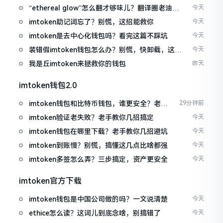
“ethereal glow”怎么翻才够味儿？翻译圈老油条
今天
的私房话
imtoken助记词忘了？别慌，这招能救你
今天
imtoken是去中心化钱包吗？看完这篇不踩坑
今天
装错假imtoken钱包怎么办？别慌，快卸载，这几
今天
招能救急
我是丘imtoken来拯救你的钱包
昨天
imtoken钱包2.0
imtoken钱包和比特币钱包，谁更安全？老玩
29分钟前
家来聊聊
imtoken验证老失败？老手教你几招搞定
今天
imtoken钱包在哪里下载？老手教你几招避坑
今天
imtoken到账慢？别慌，搞懂这几点比啥都强
今天
imtoken多签怎么弄？三步搞定，资产更安全
今天
imtoken官方下载
imtoken钱包是中国公司做的吗？一文说清楚
今天
ethice怎么读？这词儿到底念啥，别搞错了
今天