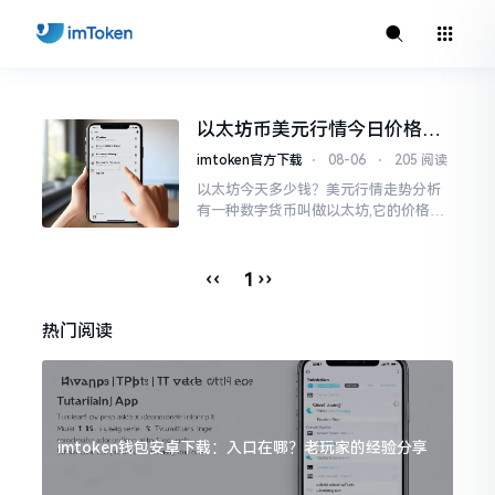
以太坊币美元行情今日价格走
势分析，散户如何避免追涨杀
imtoken官方下载
⋅
08-06
⋅
205 阅读
跌被套牢
以太坊今天多少钱？美元行情走势分析
有一种数字货币叫做以太坊,它的价格走
势那叫一个起伏不定,就如同乘坐游乐场
里的过山车一样。每一天,伴随着美元汇
率出现的一点点波动
‹‹
››
1
热门阅读
imtoken钱包安卓下载：入口在哪？老玩家的经验分享