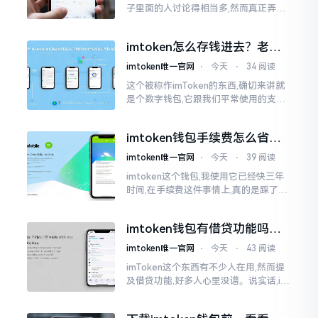
子里面的人讨论得相当多,然而真正弄明
白的人并没有几个。分叉币实际上就是
从原链fork出来的新的币种
imtoken怎么存钱进去？老玩
家教你把钱转进钱包
imtoken唯一官网
⋅
今天
⋅
34 阅读
这个被称作imToken的东西,确切来讲就
是个数字钱包,它跟我们平常使用的支付
宝、微信有所不同,其本身没办法直接进
行“充值”。好多人在初次接触玩弄它的
imtoken钱包手续费怎么省？
时候都会陷入困惑
老玩家告诉你几个实在招
imtoken唯一官网
⋅
今天
⋅
39 阅读
imtoken这个钱包,我使用它已经快三年
时间,在手续费这件事情上,真的是踩了好
多坑。刚开始的那段时间,每次进行转账
的时候,都会心疼得一直嘬牙花子
imtoken钱包有借贷功能吗？
靠谱不靠谱一文说清楚
imtoken唯一官网
⋅
今天
⋅
43 阅读
imToken这个东西有不少人在用,然而提
及借贷功能,好多人心里没谱。说实话,im
Token自身是个钱包,并非银行,它不会直
接发放贷款。它里面接入了一些DeFi协