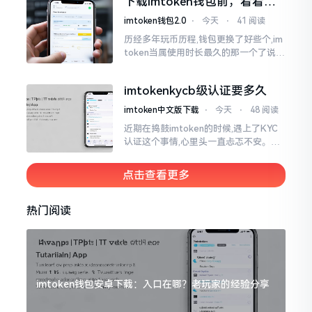
下载imtoken钱包前，看看老
议
用户都咋说
imtoken钱包2.0
⋅
今天
⋅
41 阅读
历经多年玩币历程,钱包更换了好些个,im
token当属使用时长最久的那一个了说实
话,有关imtoken钱包app的下载这一情
况
imtokenkycb级认证要多久
imtoken中文版下载
⋅
今天
⋅
48 阅读
近期在捣鼓imtoken的时候,遇上了KYC
认证这个事情,心里头一直忐忑不安。B
级认证究竟得等多长时间?我四处查找了
一番,也向几位玩币的朋友打听了下,大家
点击查看更多
说的都不一样
热门阅读
imtoken钱包安卓下载：入口在哪？老玩家的经验分享