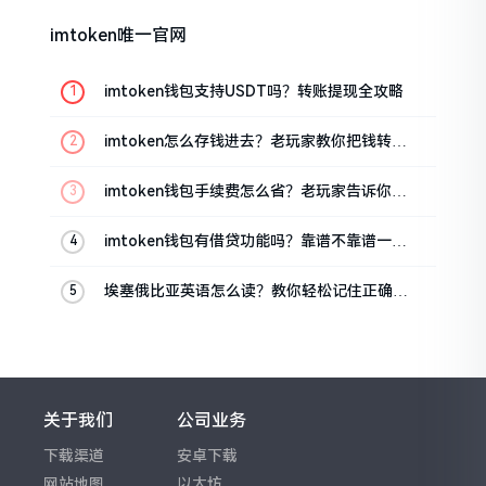
imtoken唯一官网
imtoken钱包支持USDT吗？转账提现全攻略
imtoken怎么存钱进去？老玩家教你把钱转进
钱包
imtoken钱包手续费怎么省？老玩家告诉你几
个实在招
imtoken钱包有借贷功能吗？靠谱不靠谱一文
说清楚
埃塞俄比亚英语怎么读？教你轻松记住正确发
音
关于我们
公司业务
下载渠道
安卓下载
网站地图
以太坊