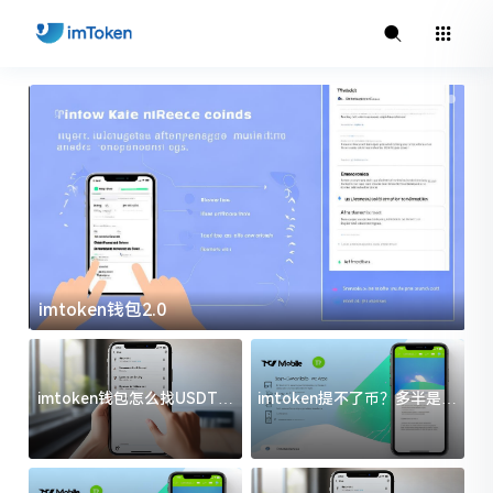
imtoken钱包2.0
i
imtoken钱包怎么找USDT地
imtoken提不了币？多半是这
址？三步搞定不踩坑
几件事没处理好