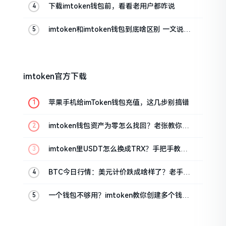
下载imtoken钱包前，看看老用户都咋说
imtoken和imtoken钱包到底啥区别 一文说清
楚
imtoken官方下载
苹果手机给imToken钱包充值，这几步别搞错
imtoken钱包资产为零怎么找回？老张教你几
招
imtoken里USDT怎么换成TRX？手把手教你
转成波场币
BTC今日行情：美元计价跌成啥样了？老手教
你咋看
一个钱包不够用？imtoken教你创建多个钱包
管理资产