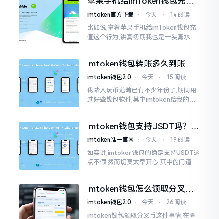
苹果手机给imToken钱包充
找了些资料
值，这几步别搞错
imtoken官方下载
⋅
今天
⋅
14 阅读
比如说,拿着苹果手机给imToken钱包充
值这个行为,讲真初期我也是一头雾水,搞
不清楚状况。在安卓系统上,简单直接复
制地址便大功告成,然而到了iPhone这儿
imtoken钱包转账多久到账？
一文说清楚
imtoken钱包2.0
⋅
今天
⋅
15 阅读
我踏入玩币范畴已有不少年份了,期间用
过好些钱包软件,其中imtoken给我的整
体感受还算过得去。然而,它有个小毛病,
就是交易时,确认时间常常不太稳
imtoken钱包支持USDT吗？转
账提现全攻略
imtoken唯一官网
⋅
今天
⋅
19 阅读
如实讲,imtoken钱包的确是支持USDT这
点不假,然而切莫太早开心,其中的门道是
相当多的。好多人觉得装上了钱包就能
够随意进行转账操作,可结果要么是手续
imtoken钱包怎么领取分叉
费高得主子心疼
币？老手教你避坑
imtoken钱包2.0
⋅
今天
⋅
26 阅读
imtoken钱包领取分叉币这件事情,在圈