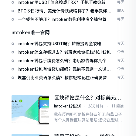
imtoken里USDT怎么换成TRX？手把手教你转成
昨天
波场币
BTC今日行情：美元计价跌成啥样了？老手教你咋
昨天
看
一个钱包不够用？imtoken教你创建多个钱包管理
昨天
资产
imtoken唯一官网
imtoken钱包支持USDT吗？转账提现全攻略
今天
imtoken怎么存钱进去？老玩家教你把钱转进钱包
今天
imtoken钱包手续费怎么省？老玩家告诉你几个实
今天
在招
imtoken钱包有借贷功能吗？靠谱不靠谱一文说清
今天
楚
埃塞俄比亚英语怎么读？教你轻松记住正确发音
今天
区块驿站是什么？对标美元的
ETH到底咋回事
imtoken钱包2.0
⋅
26分钟前
⋅
11 阅读
我在币圈那可是折腾好些年了,前些日子
有个人问我区块驿站是啥,还说它是对标
美元的ETH,说实在的,刚开始的时候我也
犯难,这词听起来可挺吓人的。之后我翻