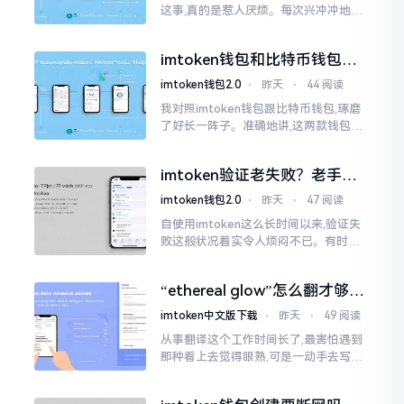
这事,真的是惹人厌烦。每次兴冲冲地开
启imtoken,那个圈就开始不住地转呀转,
仿若永远没有尽头一样。针对这种情形,
imtoken钱包和比特币钱包，
大家说法不尽相同
谁更安全？老玩家来聊聊
imtoken钱包2.0
⋅
昨天
⋅
44 阅读
我对照imtoken钱包跟比特币钱包,琢磨
了好长一阵子。准确地讲,这两款钱包我
都用过,它们各有独特特性。imtoken是
多链钱包,能支持多种数字货币,界面设计
imtoken验证老失败？老手教
挺美观
你几招搞定
imtoken钱包2.0
⋅
昨天
⋅
47 阅读
自使用imtoken这么长时间以来,验证失
败这般状况着实令人烦闷不已。有时急
切地想要进行转账操作,却偏偏卡在验证
那一流程环节,致使整个人的状态都低落
“ethereal glow”怎么翻才够味
至极点。
儿？翻译圈老油条的私房话
imtoken中文版下载
⋅
昨天
⋅
49 阅读
从事翻译这个工作时间长了,最害怕遇到
那种看上去觉得眼熟,可是一动手去写就
毫无头绪的词汇。“etherealglow”就是
很典型的例子。你去查阅词典