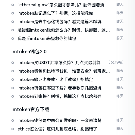
“ethereal glow”怎么翻才够味儿？翻译圈老油条
昨天
的私房话
imtoken助记词忘了？别慌，这招能救你
昨天
imtoken是去中心化钱包吗？看完这篇不踩坑
昨天
装错假imtoken钱包怎么办？别慌，快卸载，这几
昨天
招能救急
我是丘imtoken来拯救你的钱包
前天
imtoken钱包2.0
imtoken买USDT汇率怎么算？几点买最划算
36分钟前
imtoken钱包和比特币钱包，谁更安全？老玩家来
昨天
聊聊
imtoken验证老失败？老手教你几招搞定
昨天
imtoken钱包在哪里下载？老手教你几招避坑
昨天
imtoken到账慢？别慌，搞懂这几点比啥都强
昨天
imtoken官方下载
imtoken钱包是中国公司做的吗？一文说清楚
昨天
ethice怎么读？这词儿到底念啥，别搞错了
昨天