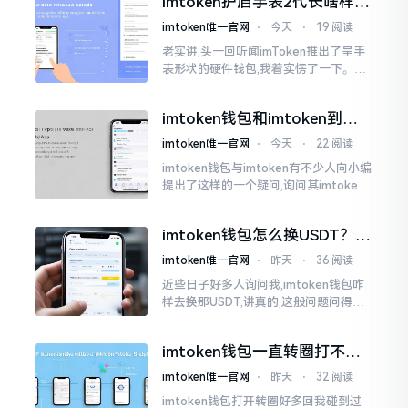
imtoken护盾手表2代长啥样？
低的状况
真实上手体验分享
imtoken唯一官网
⋅
今天
⋅
19 阅读
老实讲,头一回听闻imToken推出了呈手
表形状的硬件钱包,我着实愣了一下。在c
rypto圈子里,玩硬件钱包的人数量不少,
然而做成手表样式的着实不多见。
imtoken钱包和imtoken到底
是不是一回事？看完就懂了
imtoken唯一官网
⋅
今天
⋅
22 阅读
imtoken钱包与imtoken有不少人向小编
提出了这样的一个疑问,询问其imtoken
钱包与imtoken是不是属于不同一的事
物。而实际上,这二者根本完完全全就是
imtoken钱包怎么换USDT？这
同一个物品
几种方法你得知道
imtoken唯一官网
⋅
昨天
⋅
36 阅读
近些日子好多人询问我,imtoken钱包咋
样去换那USDT,讲真的,这般问题问得很
是实在。咱们那些普通之人玩币,最为头
疼之事便是怎样把各类代币换成USDT
imtoken钱包一直转圈打不开
解决办法分享
imtoken唯一官网
⋅
昨天
⋅
32 阅读
imtoken钱包打开转圈好多回我碰到过