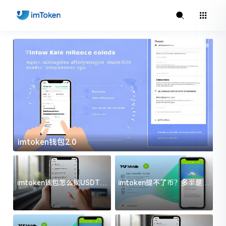
imtoken钱包2.0
i
imtoken钱包怎么找USDT地
imtoken提不了币？多半是这
址？三步搞定不踩坑
几件事没处理好