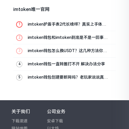
imtoken唯一官网
imtoken护盾手表2代长啥样？真实上手体验
分享
imtoken钱包和imtoken到底是不是一回事？
看完就懂了
imtoken钱包怎么换USDT？这几种方法你得
知道
imtoken钱包一直转圈打不开 解决办法分享
imtoken钱包创建要断网吗？老玩家说说真实
情况
关于我们
公司业务
下载渠道
安卓下载
网站地图
以太坊