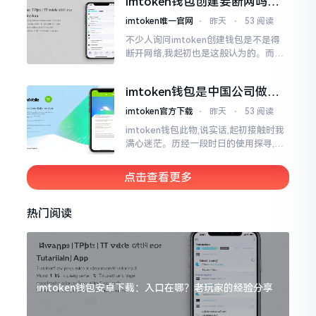
imtoken钱包创建要断网吗？
老玩家说说真实情况
imtoken唯一官网
⋅
昨天
⋅
53 阅读
不少人询问imtoken创建钱包是不是得
断开网络,我起初也是这般认为的。而后
使用了好些年才发觉,此种说法略微有些
夸张了。断网创建主要是为了防范中间
imtoken钱包是中国公司做的
人攻击
吗？一文说清楚
imtoken官方下载
⋅
昨天
⋅
53 阅读
imtoken钱包此物,说实话,起初接触时我
满心迷茫。历经一段时日的使用探寻,我
才渐渐揭开其面纱,明晰其实际状况。原
来,这款钱包乃中国团队打造,其创始人为
点击查看更多
李鹏
热门阅读
imtoken钱包安卓下载：入口在哪？老玩家的经验分享