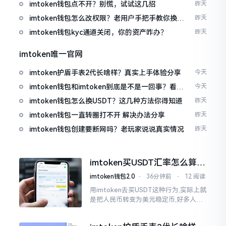
imtoken钱包点不开？别慌，试试这几招
昨天
imtoken钱包怎么改权限？老用户手把手教你换主
昨天
人
imtoken钱包kyc通道关闭，你的资产咋办？
昨天
imtoken唯一官网
imtoken护盾手表2代长啥样？真实上手体验分享
今天
imtoken钱包和imtoken到底是不是一回事？看完
今天
就懂了
imtoken钱包怎么换USDT？这几种方法你得知道
昨天
imtoken钱包一直转圈打不开 解决办法分享
昨天
imtoken钱包创建要断网吗？老玩家说说真实情况
昨天
imtoken买USDT汇率怎么算？
几点买最划算
imtoken钱包2.0
⋅
36分钟前
⋅
12 阅读
用imtoken去买USDT这种行为,实际上就
是把人民币转变为美元稳定币,好多人在
首次进行购买时都陷入了困惑状态,界面
之中有着大量的数字,汇率呈现出忽高忽